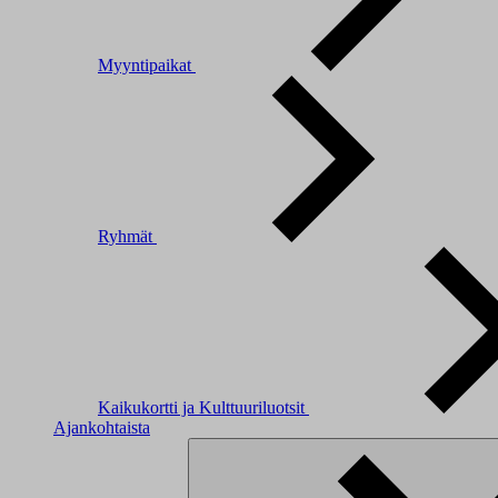
Myyntipaikat
Ryhmät
Kaikukortti ja Kulttuuriluotsit
Ajankohtaista