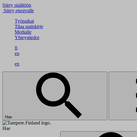
Siirry sisältöön
Siirry etusivulle
Työpaikat
Tilaa uutiskirje
Medialle
Yhteystiedot
fi
en
en
Hae
Hae