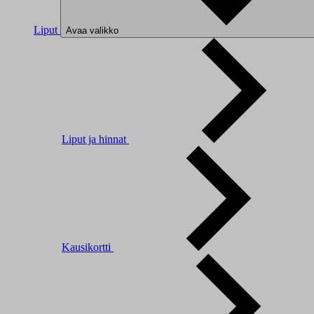
Liput
Avaa valikko
Liput ja hinnat
Kausikortti