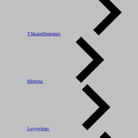
Ylikapellimestari
Historia
Levytykset