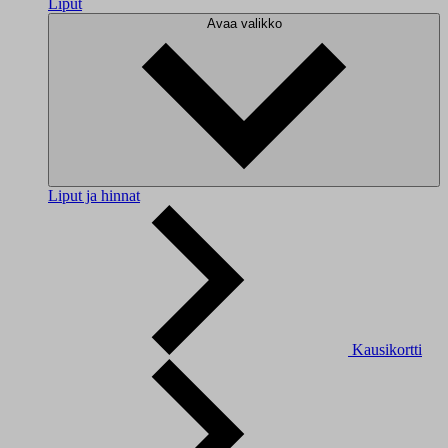
Liput
Avaa valikko
Liput ja hinnat
Kausikortti