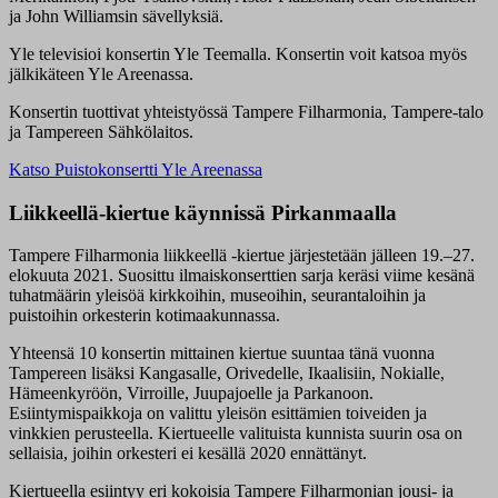
ja John Williamsin sävellyksiä.
Yle televisioi konsertin Yle Teemalla. Konsertin voit katsoa myös
jälkikäteen Yle Areenassa.
Konsertin tuottivat yhteistyössä Tampere Filharmonia, Tampere-talo
ja Tampereen Sähkölaitos.
Katso Puistokonsertti Yle Areenassa
Liikkeellä-kiertue käynnissä Pirkanmaalla
Tampere Filharmonia liikkeellä -kiertue järjestetään jälleen 19.–27.
elokuuta 2021. Suosittu ilmaiskonserttien sarja keräsi viime kesänä
tuhatmäärin yleisöä kirkkoihin, museoihin, seurantaloihin ja
puistoihin orkesterin kotimaakunnassa.
Yhteensä 10 konsertin mittainen kiertue suuntaa tänä vuonna
Tampereen lisäksi Kangasalle, Orivedelle, Ikaalisiin, Nokialle,
Hämeenkyröön, Virroille, Juupajoelle ja Parkanoon.
Esiintymispaikkoja on valittu yleisön esittämien toiveiden ja
vinkkien perusteella. Kiertueelle valituista kunnista suurin osa on
sellaisia, joihin orkesteri ei kesällä 2020 ennättänyt.
Kiertueella esiintyy eri kokoisia Tampere Filharmonian jousi- ja