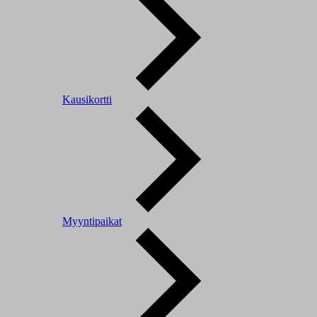
Kausikortti
Myyntipaikat