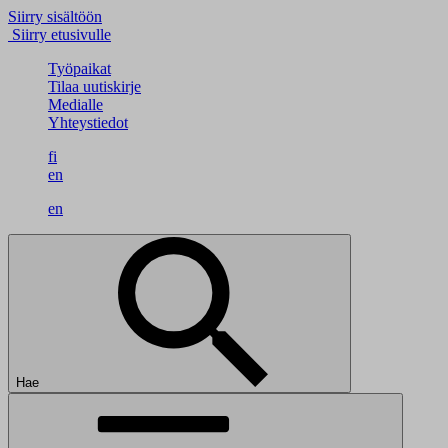
Siirry sisältöön
Siirry etusivulle
Työpaikat
Tilaa uutiskirje
Medialle
Yhteystiedot
fi
en
en
Hae