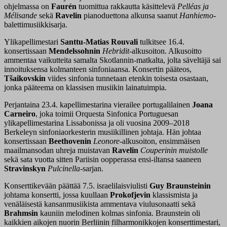
ohjelmassa on
Faurén
tuomittua rakkautta käsittelevä
Pelléas ja
Mélisande
sekä
Ravelin
pianoduettona alkunsa saanut
Hanhiemo
-
balettimusiikkisarja.
Ylikapellimestari
Santtu-Matias Rouvali
tulkitsee 16.4.
konsertissaan
Mendelssohnin
Hebridit
-alkusoiton. Alkusoitto
ammentaa vaikutteita samalta Skotlannin-matkalta, jolta säveltäjä sai
innoituksensa kolmanteen sinfoniaansa. Konsertin pääteos,
Tšaikovskin
viides sinfonia tunnetaan etenkin toisesta osastaan,
jonka pääteema on klassisen musiikin lainatuimpia.
Perjantaina 23.4. kapellimestarina vierailee portugalilainen
Joana
Carneiro
, joka toimii Orquesta Sinfonica Portuguesan
ylikapellimestarina Lissabonissa ja oli vuosina 2009–2018
Berkeleyn sinfoniaorkesterin musiikillinen johtaja. Hän johtaa
konsertissaan
Beethovenin
Leonore
-alkusoiton, ensimmäisen
maailmansodan uhreja muistavan
Ravelin
Couperinin muistolle
sekä sata vuotta sitten Pariisin oopperassa ensi-iltansa saaneen
Stravinskyn
Pulcinella
-sarjan.
Konserttikevään päättää 7.5. israelilaisviulisti
Guy Braunsteinin
johtama konsertti, jossa kuullaan
Prokofjevin
klassismista ja
venäläisestä kansanmusiikista ammentava viulusonaatti sekä
Brahmsin
kauniin melodinen kolmas sinfonia. Braunstein oli
kaikkien aikojen nuorin Berliinin filharmonikkojen konserttimestari,