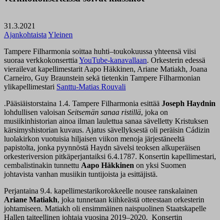
31.3.2021
Ajankohtaista
Yleinen
Tampere Filharmonia soittaa huhti–toukokuussa yhteensä viisi
suoraa verkkokonserttia
YouTube-kanavallaan
. Orkesterin edessä
vierailevat kapellimestarit Aapo Häkkinen, Ariane Matiakh, Joana
Carneiro, Guy Braunstein sekä tietenkin Tampere Filharmonian
ylikapellimestari
Santtu-Matias Rouvali
.Pääsiäistorstaina 1.4. Tampere Filharmonia esittää
Joseph Haydnin
lohdullisen valoisan
Seitsemän sanaa ristillä
, joka on
musiikinhistorian ainoa ilman laulettua sanaa sävelletty Kristuksen
kärsimyshistorian kuvaus. Ajatus sävellyksestä oli peräisin Cádizin
luolakirkon vuotuisia hiljaisen viikon menoja järjestäneeltä
papistolta, jonka pyynnöstä Haydn sävelsi teoksen alkuperäisen
orkesteriversion pitkäperjantaiksi 6.4.1787. Konsertin kapellimestari,
cembalistinakin tunnettu
Aapo Häkkinen
on yksi Suomen
johtavista vanhan musiikin tuntijoista ja esittäjistä.
Perjantaina 9.4. kapellimestarikorokkeelle nousee ranskalainen
Ariane Matiakh
, joka tunnetaan kiihkeästä otteestaan orkesterin
johtamiseen. Matiakh oli ensimmäinen naispuolinen Staatskapelle
Hallen taiteellinen johtaja vuosina 2019–2020. Konsertin