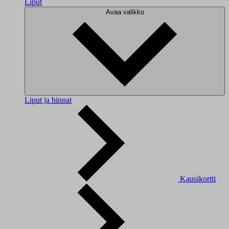
Liput
Avaa valikko
Liput ja hinnat
Kausikortti