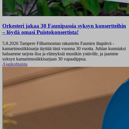
Orkesteri jakaa 30 Faunipassia syksyn konsertteihin
– löydä omasi Puistokonsertista!
5.8.2026
Tampere Filharmonian rakastettu Faunien iltapäivä -
kamarimusiikkisarja täyttää tänä vuonna 30 vuotta. Juhlan kunniaksi
haluamme tarjota iloa ja elämyksiä musiikin ystäville, ja jaamme
syksyn kamarimusiikkisarjaan 30 vapaalippua.
Ajankohtaista