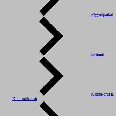
Myyntipaikat
Ryhmät
Kaikukortti ja
Kulttuuriluotsit