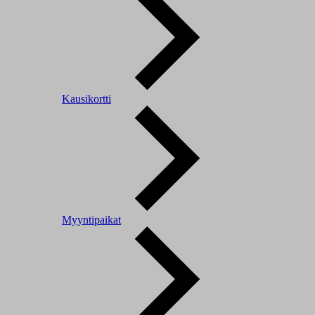
Kausikortti
Myyntipaikat