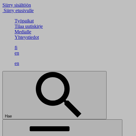
Siirry sisältöön
Siirry etusivulle
Työpaikat
Tilaa uutiskirje
Medialle
Yhteystiedot
fi
en
en
Hae