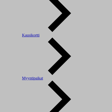
Kausikortti
Myyntipaikat