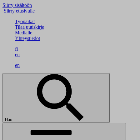
Siirry sisältöön
Siirry etusivulle
Työpaikat
Tilaa uutiskirje
Medialle
Yhteystiedot
fi
en
en
Hae