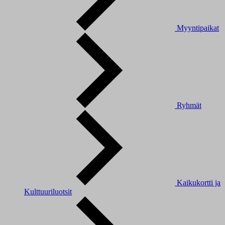
Myyntipaikat
Ryhmät
Kaikukortti ja
Kulttuuriluotsit