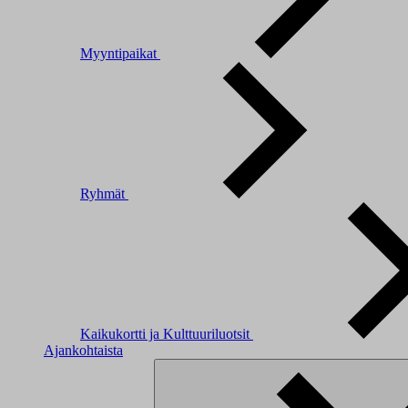
Myyntipaikat
Ryhmät
Kaikukortti ja Kulttuuriluotsit
Ajankohtaista