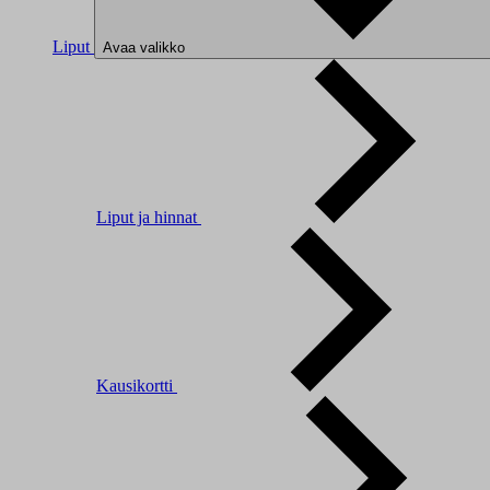
Liput
Avaa valikko
Liput ja hinnat
Kausikortti