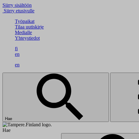
Siirry sisältöön
Siirry etusivulle
Työpaikat
Tilaa uutiskirje
Medialle
Yhteystiedot
fi
en
en
Hae
Hae