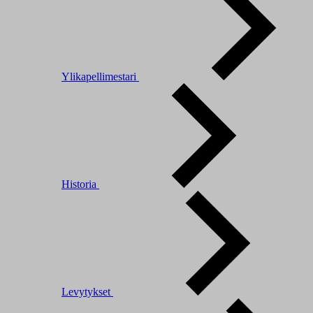
Ylikapellimestari
Historia
Levytykset