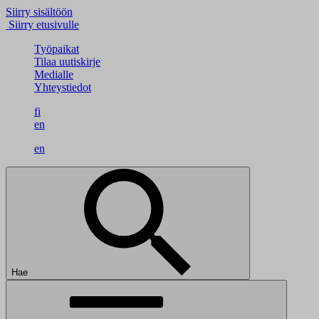
Siirry sisältöön
Siirry etusivulle
Työpaikat
Tilaa uutiskirje
Medialle
Yhteystiedot
fi
en
en
Hae