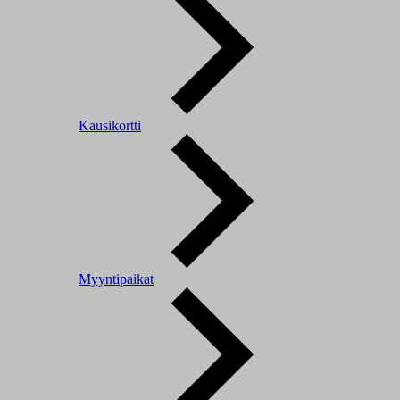
Kausikortti
Myyntipaikat