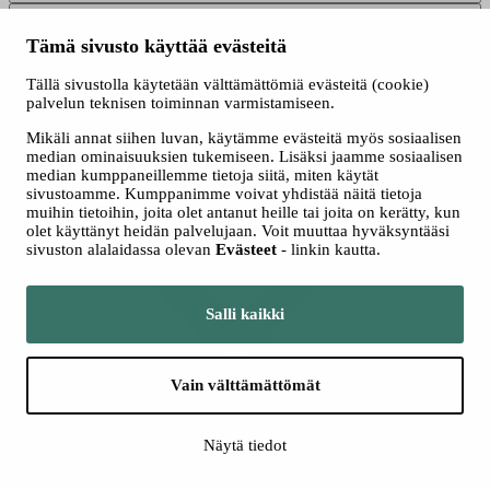
Tämä sivusto käyttää evästeitä
Tällä sivustolla käytetään välttämättömiä evästeitä (cookie)
palvelun teknisen toiminnan varmistamiseen.
Mikäli annat siihen luvan, käytämme evästeitä myös sosiaalisen
median ominaisuuksien tukemiseen. Lisäksi jaamme sosiaalisen
Sulje kaikki sisällöt
median kumppaneillemme tietoja siitä, miten käytät
sivustoamme. Kumppanimme voivat yhdistää näitä tietoja
Bertie Baigent (kapellimestari)
muihin tietoihin, joita olet antanut heille tai joita on kerätty, kun
olet käyttänyt heidän palvelujaan. Voit muuttaa hyväksyntääsi
sivuston alalaidassa olevan
Evästeet
- linkin kautta.
Salli kaikki
Suurenna
Vain välttämättömät
Sulje
Näytä tiedot
Bertie Baigent palkittiin kansainvälisessä