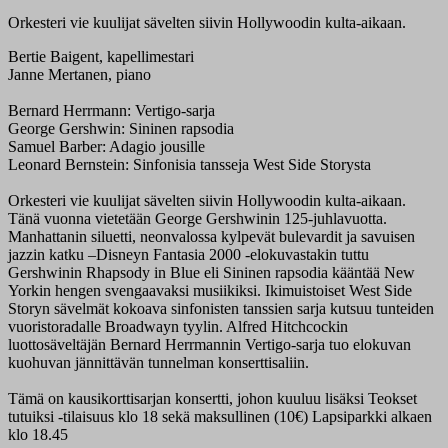
Orkesteri vie kuulijat sävelten siivin Hollywoodin kulta-aikaan.
Bertie Baigent, kapellimestari
Janne Mertanen, piano
Bernard Herrmann: Vertigo-sarja
George Gershwin: Sininen rapsodia
Samuel Barber: Adagio jousille
Leonard Bernstein: Sinfonisia tansseja West Side Storysta
Orkesteri vie kuulijat sävelten siivin Hollywoodin kulta-aikaan.
Tänä vuonna vietetään George Gershwinin 125-juhlavuotta.
Manhattanin siluetti, neonvalossa kylpevät bulevardit ja savuisen
jazzin katku –Disneyn Fantasia 2000 -elokuvastakin tuttu
Gershwinin Rhapsody in Blue eli Sininen rapsodia kääntää New
Yorkin hengen svengaavaksi musiikiksi. Ikimuistoiset West Side
Storyn sävelmät kokoava sinfonisten tanssien sarja kutsuu tunteiden
vuoristoradalle Broadwayn tyylin. Alfred Hitchcockin
luottosäveltäjän Bernard Herrmannin Vertigo-sarja tuo elokuvan
kuohuvan jännittävän tunnelman konserttisaliin.
Tämä on kausikorttisarjan konsertti, johon kuuluu lisäksi Teokset
tutuiksi -tilaisuus klo 18 sekä maksullinen (10€) Lapsiparkki alkaen
klo 18.45