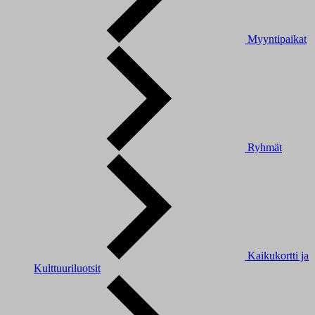
Myyntipaikat
Ryhmät
Kaikukortti ja
Kulttuuriluotsit