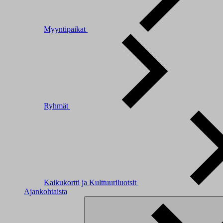
Myyntipaikat
Ryhmät
Kaikukortti ja Kulttuuriluotsit
Ajankohtaista