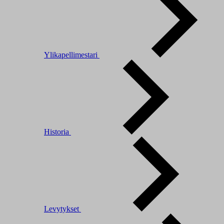
Ylikapellimestari
Historia
Levytykset