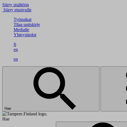
Siirry sisältöön
Siirry etusivulle
Työpaikat
Tilaa uutiskirje
Medialle
Yhteystiedot
fi
en
en
Hae
Hae