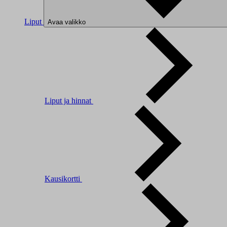
Liput
Avaa valikko
Liput ja hinnat
Kausikortti