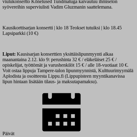
viulukonsertto Kõnelused Tundmatuga kaivautuu ihmiselon
syövereihin superviulisti Vadim Gluzmanin saattelemana.
Kausikorttisarjan konsertti | klo 18 Teokset tutuiksi | klo 18.45
Lapsiparkki (10 €)
Liput:
Kausisarjan konserttien yksittäislipunmyynti alkaa
maanantaina 2.12. klo 9: perushinta 32 € / eläkeläiset 25 € /
opiskelijat, työttömät ja varushenkilöt 15 € / alle 18-vuotiaat 10 €.
Voit ostaa lippuja Tampere-talon lipunmyynnistä, Kulttuurimyymälä
Aplodista ja osoitteesta Lippu.fi (Lippupisteen myyntikanavissa
lipun hintaan lisätään tilaus- ja maksutapamaksu).
Päivät