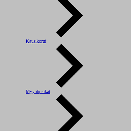
Kausikortti
Myyntipaikat