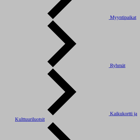
Myyntipaikat
Ryhmät
Kaikukortti ja
Kulttuuriluotsit