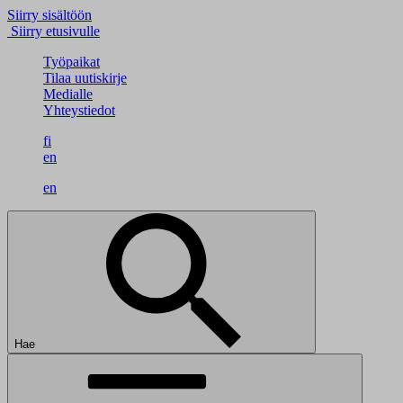
Siirry sisältöön
Siirry etusivulle
Työpaikat
Tilaa uutiskirje
Medialle
Yhteystiedot
fi
en
en
Hae