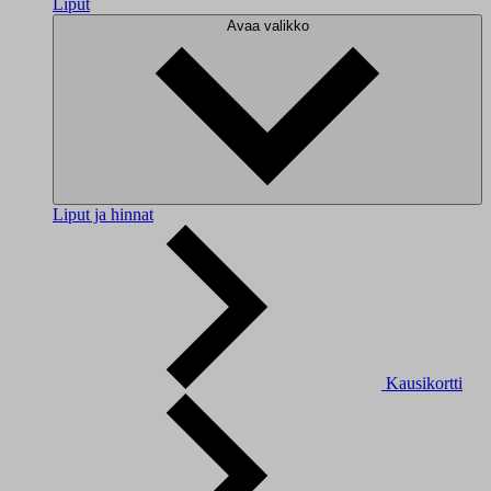
Liput
Avaa valikko
Liput ja hinnat
Kausikortti