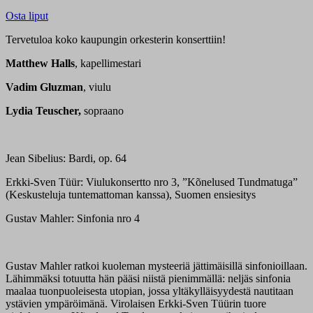
Osta liput
Tervetuloa koko kaupungin orkesterin konserttiin!
Matthew Halls
, kapellimestari
Vadim Gluzman
, viulu
Lydia Teuscher,
sopraano
Jean Sibelius: Bardi, op. 64
Erkki-Sven Tüür: Viulukonsertto nro 3, ”Kõnelused Tundmatuga”
(Keskusteluja tuntemattoman kanssa), Suomen ensiesitys
Gustav Mahler: Sinfonia nro 4
Gustav Mahler ratkoi kuoleman mysteeriä jättimäisillä sinfonioillaan.
Lähimmäksi totuutta hän pääsi niistä pienimmällä: neljäs sinfonia
maalaa tuonpuoleisesta utopian, jossa yltäkylläisyydestä nautitaan
ystävien ympäröimänä. Virolaisen Erkki-Sven Tüürin tuore