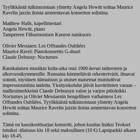
Tyylikkäistä tulkinnoistaan ylistetty Angela Hewitt soittaa Maurice
Ravelin jazzin iloista ammentavan konserton solistina.
Matthew Halls, kapellimestari
Angela Hewitt, piano
Tampereen Filharmonisen Kuoron naiskuoro
Olivier Messiaen: Les Offrandes Oubliées
Maurice Ravel: Pianokonsertto G-duuri
Claude Debussy: Nocturnes
Ranskalaisen musiikin kulta-aika osui 1900-luvun taitteeseen ja
alkuvuosikymmenille. Runsaina kimmeltävät orkesterivärit, ilmavat
soinnit, mystinen itämaisuus ja utuiset maisemat muistuttivat
impressionistista taidetta. Yksityiskohdat jäivät kuvitelmien varaan –
malliesimerkkeinä Claude Debussyn valon ja varjon piiloleikki
Nocturnes ja Olivier Messiaenin hengellinen varhaisteos Les
Offrandes Oubliées. Tyylikkäistä tulkinnoistaan ylistetty Angela
Hewitt soittaa Maurice Ravelin jazzin iloista ammentavan konserton
solistina.
Tämä on kausikorttisarjan konsertti, johon kuuluu lisäksi Teokset
tutuiksi -tilaisuus klo 18 sekä maksullinen (10 €) Lapsiparkki alkaen
klo 18.45.