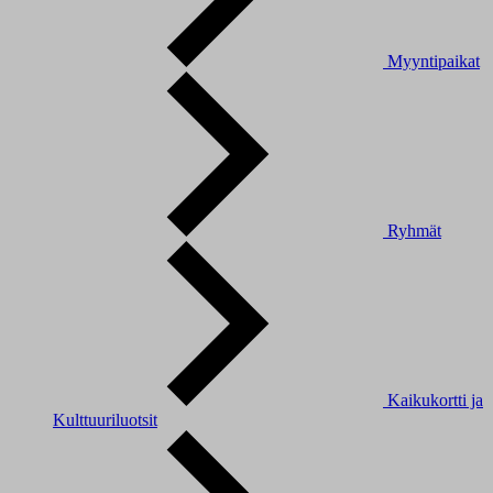
Myyntipaikat
Ryhmät
Kaikukortti ja
Kulttuuriluotsit