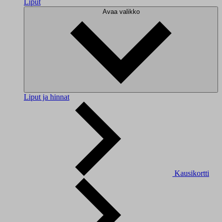
Liput
Avaa valikko
Liput ja hinnat
Kausikortti