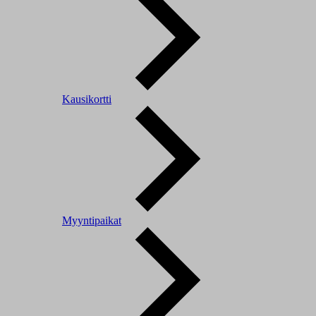
Kausikortti
Myyntipaikat