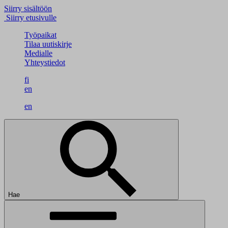
Siirry sisältöön
Siirry etusivulle
Työpaikat
Tilaa uutiskirje
Medialle
Yhteystiedot
fi
en
en
Hae