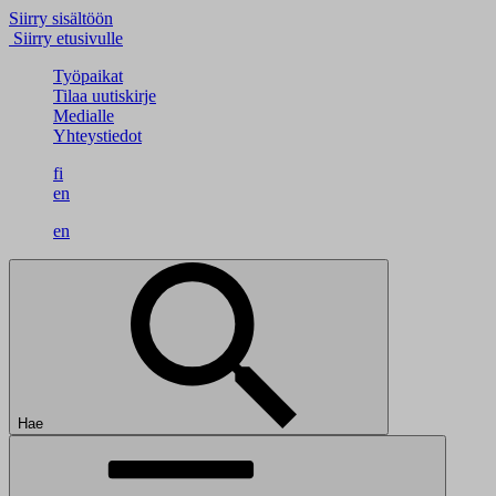
Siirry sisältöön
Siirry etusivulle
Työpaikat
Tilaa uutiskirje
Medialle
Yhteystiedot
fi
en
en
Hae