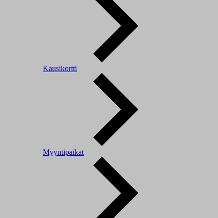
Kausikortti
Myyntipaikat