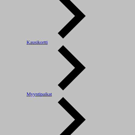
Kausikortti
Myyntipaikat