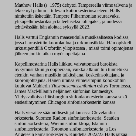
Matthew Halls (s. 1975) debytoi Tampereella viime talvena ja
tekee nyt paluun – tulevan kotiorkesterinsa eteen. Halls
nimitettiin äskettäin Tampere Filharmonian seuraavaksi
ylikapellimestariksi ja taiteelliseksi johtajaksi, ja uudessa
tehtävässään hän aloittaa syksyllä 2023.
Halls varttui Englannin maaseudulla musikaalisessa kodissa,
jossa harrastettiin kuorolaulua ja urkumusiikkia. Hän opiskeli
urkustipendillä Oxfordin yliopistossa , missä toimi opintojensa
jälkeen jonkin aikaa myös opettajana.
Kapellimestarina Halls liikkuu vaivattomasti barokista
nykymusiikkiin ja oopperaan, vaikka alkuun tuli tunnetuksi
etenkin vanhan musiikin tulkitsijana, kosketinsoittajana ja
kuoronjohtajana. Hänen uransa viimeisimpiin kohokohtiin
kuuluvat Mahlerin
Ylösnousemussinfonian
esitys Torontossa,
James MacMillanin neljännen sinfonian kantaesitys
Yhdysvalloissa Pittsburghin sinfoniaorkesterin kanssa sekä
ensiesiintyminen Chicagon sinfoniaorkesterin kanssa.
Halls vierailee säännöllisesti johtamassa Clevelandin
orkesteria, Suomen Radion sinfoniaorkesteria, Seattlen
sinfoniaorkesteria, Wienin sinfonikkoja, Islannin
sinfoniaorkesteria, Toronton sinfoniaorkesteria ja Los
Angelesin kamariorkesteria. Kaudella 2022/23 Halls jatkaa