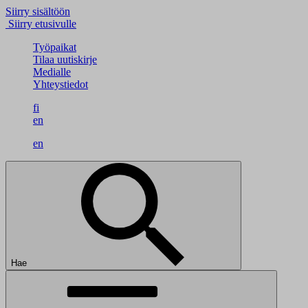
Siirry sisältöön
Siirry etusivulle
Työpaikat
Tilaa uutiskirje
Medialle
Yhteystiedot
fi
en
en
Hae