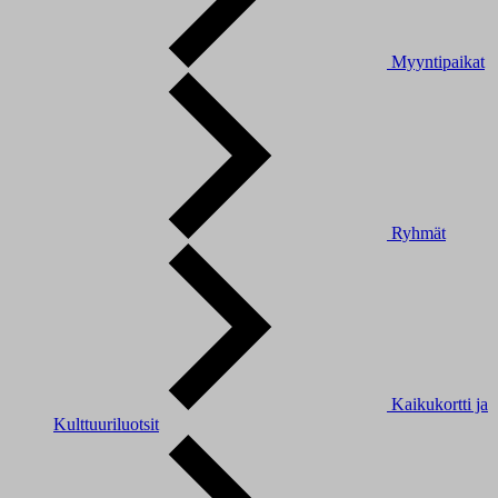
Myyntipaikat
Ryhmät
Kaikukortti ja
Kulttuuriluotsit