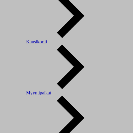
Kausikortti
Myyntipaikat