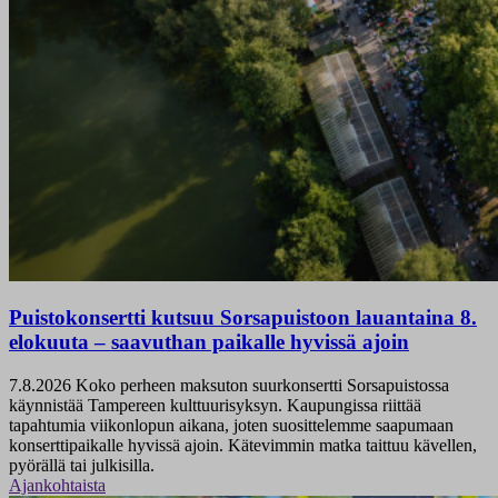
Puistokonsertti kutsuu Sorsapuistoon lauantaina 8.
elokuuta – saavuthan paikalle hyvissä ajoin
7.8.2026
Koko perheen maksuton suurkonsertti Sorsapuistossa
käynnistää Tampereen kulttuurisyksyn. Kaupungissa riittää
tapahtumia viikonlopun aikana, joten suosittelemme saapumaan
konserttipaikalle hyvissä ajoin. Kätevimmin matka taittuu kävellen,
pyörällä tai julkisilla.
Ajankohtaista