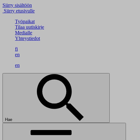
Siirry sisältöön
Siirry etusivulle
Työpaikat
Tilaa uutiskirje
Medialle
Yhteystiedot
fi
en
en
Hae