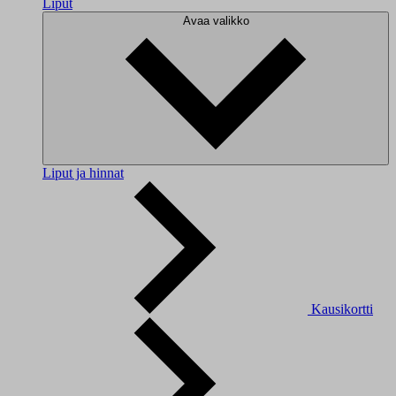
Liput
Avaa valikko
Liput ja hinnat
Kausikortti