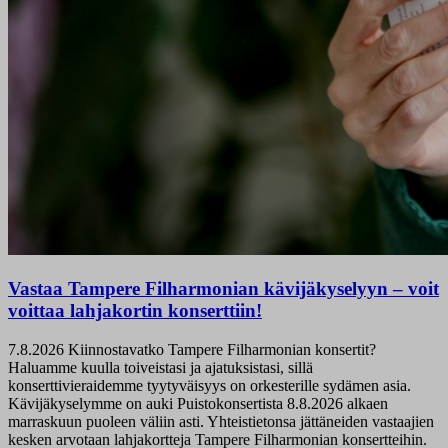
Vastaa Tampere Filharmonian kävijäkyselyyn – voit
voittaa lahjakortin konserttiin!
7.8.2026
Kiinnostavatko Tampere Filharmonian konsertit?
Haluamme kuulla toiveistasi ja ajatuksistasi, sillä
konserttivieraidemme tyytyväisyys on orkesterille sydämen asia.
Kävijäkyselymme on auki Puistokonsertista 8.8.2026 alkaen
marraskuun puoleen väliin asti. Yhteistietonsa jättäneiden vastaajien
kesken arvotaan lahjakortteja Tampere Filharmonian konsertteihin.