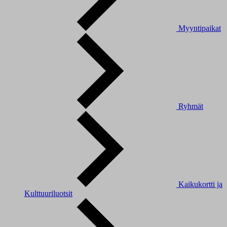
Myyntipaikat
Ryhmät
Kaikukortti ja
Kulttuuriluotsit