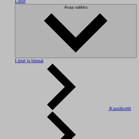
Liput
Avaa valikko
Liput ja hinnat
Kausikortti