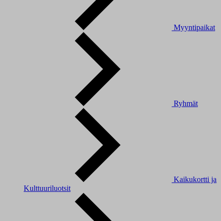
Myyntipaikat
Ryhmät
Kaikukortti ja
Kulttuuriluotsit