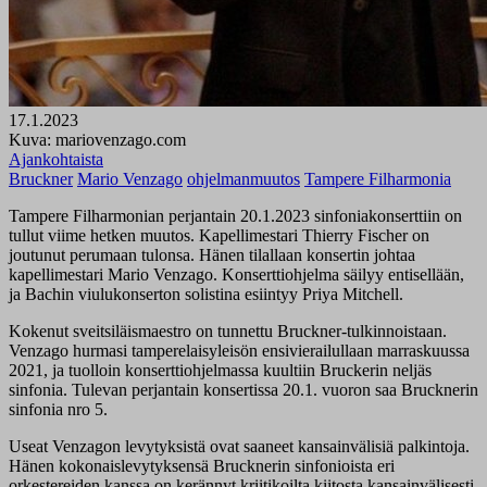
17.1.2023
Kuva: mariovenzago.com
Ajankohtaista
Bruckner
Mario Venzago
ohjelmanmuutos
Tampere Filharmonia
Tampere Filharmonian perjantain 20.1.2023 sinfoniakonserttiin on
tullut viime hetken muutos. Kapellimestari Thierry Fischer on
joutunut perumaan tulonsa. Hänen tilallaan konsertin johtaa
kapellimestari Mario Venzago. Konserttiohjelma säilyy entisellään,
ja Bachin viulukonserton solistina esiintyy Priya Mitchell.
Kokenut sveitsiläismaestro on tunnettu Bruckner-tulkinnoistaan.
Venzago hurmasi tamperelaisyleisön ensivierailullaan marraskuussa
2021, ja tuolloin konserttiohjelmassa kuultiin Bruckerin neljäs
sinfonia. Tulevan perjantain konsertissa 20.1. vuoron saa Brucknerin
sinfonia nro 5.
Useat Venzagon levytyksistä ovat saaneet kansainvälisiä palkintoja.
Hänen kokonaislevytyksensä Brucknerin sinfonioista eri
orkestereiden kanssa on kerännyt kriitikoilta kiitosta kansainvälisesti.