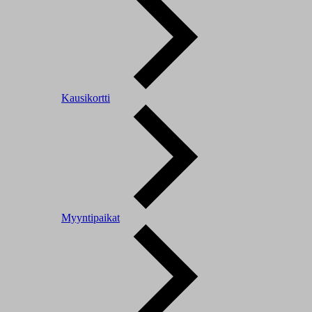
Kausikortti
Myyntipaikat