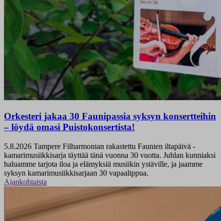
Orkesteri jakaa 30 Faunipassia syksyn konsertteihin
– löydä omasi Puistokonsertista!
5.8.2026
Tampere Filharmonian rakastettu Faunien iltapäivä -
kamarimusiikkisarja täyttää tänä vuonna 30 vuotta. Juhlan kunniaksi
haluamme tarjota iloa ja elämyksiä musiikin ystäville, ja jaamme
syksyn kamarimusiikkisarjaan 30 vapaalippua.
Ajankohtaista