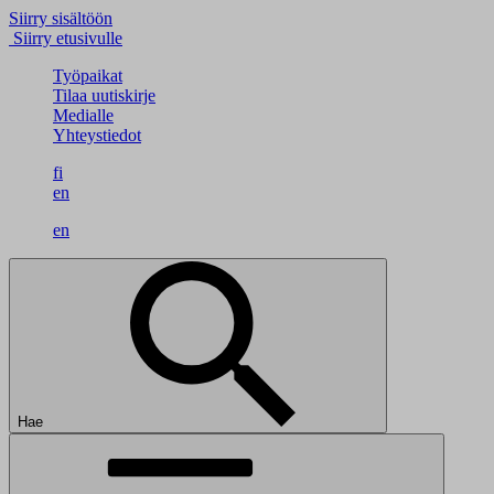
Siirry sisältöön
Siirry etusivulle
Työpaikat
Tilaa uutiskirje
Medialle
Yhteystiedot
fi
en
en
Hae