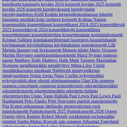
kausikortti
kausisarja
kevään 2024 konsertit
kevään 2025 konsertit
kevään 2026 konsertit
kierrätyskoutsit
kierrätystaide
kierrätystaideteos
Kirill Krabits
kirjanjulkistustilaisuus
kitaristi
klassinen musiikki
koko perheen konsertti
Kolmas Nainen
konemusiikki
konserttikausi
konserttikausi 2024-2025
konserttikevät
2023
konserttikevät 2024
konserttikävijä
konserttilippu
konserttimestari
konserttiohjelma
konserttipalaute
koululaiskonsertit
Kristian Sallinen
kunniakapellimestari
kuoroteos
kuunteluhaaste
kävijäpalaute
kävijätutkimus
kävijätutkimus
lastenkonsertti
Lilli
Maijala
lipunmyynti
livekonsertti
Mansen tähdet
Mario Venzago
Maritta Hirvonen
markkinointiasssistentti
Marzi Nyman
matteus-
passio
Matthew Halls
Matthew Halls
Matti Turunen
Maximilian
Hornung
metallimusiikki
metalliyhtye
Miina-Liisa Värelä
musiikkikasvatus
musikaali
Nightwish
nimitysjulkistus
nimitysuutinen
Nokia Arena
Nuno Coelho
nykymusiikki
nykysäveltäjä
oboe
oboisti
ohjelmanmuutos
Olari Elts
ooppera
ooppera concertante
oopperan konserttiversio
orkesterihistoriikki
orkesterikonsertti
orkesterimusiikki
orkesterin hallinto
orkesterisovitus
Osmo Tapio Räihälä
Paul Lewis
Paul Lewis
Pauli
Hanhiniemi
Petri Alanko
Petri Neuvonen
pianisti
pianokonsertto
Piia Komsi
pirkanmaan jätehuolto
progressiivinen rock
puistokonsertti
Puistokonsertti 2025
Puistokonsertti 2026
Queen
Queen-yhtye
Rajaton
Robert Moody
rockkitaristi
rockmusiikki
rummut
Santtu-Matias Rouvali
satu sopanen
Sebastian Fagerlund
sellokonsertto
Sergei Prokofjev
Siljamari Heikinheimo