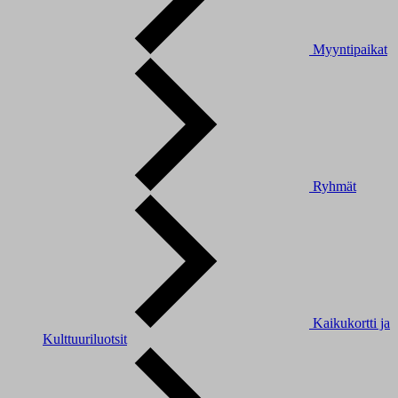
Myyntipaikat
Ryhmät
Kaikukortti ja
Kulttuuriluotsit