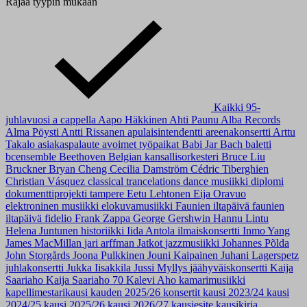
Rajaa tyypin mukaan
Kaikki
95-
juhlavuosi
a cappella
Aapo Häkkinen
Ahti Paunu
Alba Records
Alma Pöysti
Antti Rissanen
apulaisintendentti
areenakonsertti
Arttu
Takalo
asiakaspalaute
avoimet työpaikat
Babi Jar
Bach
baletti
bcensemble
Beethoven
Belgian kansallisorkesteri
Bruce Liu
Bruckner
Bryan Cheng
Cecilia Damström
Cédric Tiberghien
Christian Vásquez
classical trancelations
dance musiikki
diplomi
dokumenttiprojekti tampere
Eetu Lehtonen
Eija Oravuo
elektroninen musiikki
elokuvamusiikki
Faunien iltapäivä
faunien
iltapäivä
fidelio
Frank Zappa
George Gershwin
Hannu Lintu
Helena Juntunen
historiikki
Iida Antola
ilmaiskonsertti
Inmo Yang
James MacMillan
jari arffman
Jatkot
jazzmusiikki
Johannes Põlda
John Storgårds
Joona Pulkkinen
Jouni Kaipainen
Juhani Lagerspetz
juhlakonsertti
Jukka Iisakkila
Jussi Myllys
jäähyväiskonsertti
Kaija
Saariaho
Kaija Saariaho 70
Kalevi Aho
kamarimusiikki
kapellimestarikausi
kauden 2025/26 konsertit
kausi 2023/24
kausi
2024/25
kausi 2025/26
kausi 2026/27
kausiesite
kausikirja