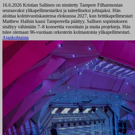
16.6.2026
Kristian Sallinen on nimitetty Tampere Filharmonian
seuraavaksi ylikapellimestariksi ja taiteelliseksi johtajaksi. Hän
aloittaa kolmivuotiskautensa elokuussa 2027, kun brittikapellimestari
Matthew Hallsin kausi Tampereella päättyy. Sallisen sopimukseen
sisältyy vähintään 7–8 konserttia vuosittain ja muita projekteja. Hän
tulee olemaan 96-vuotiaan orkesterin kolmastoista ylikapellimestari.
Ajankohtaista