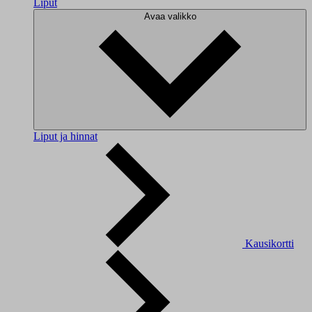
Liput
Avaa valikko
Liput ja hinnat
Kausikortti