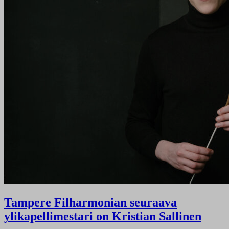
Tampere Filharmonian seuraava
ylikapellimestari on Kristian Sallinen