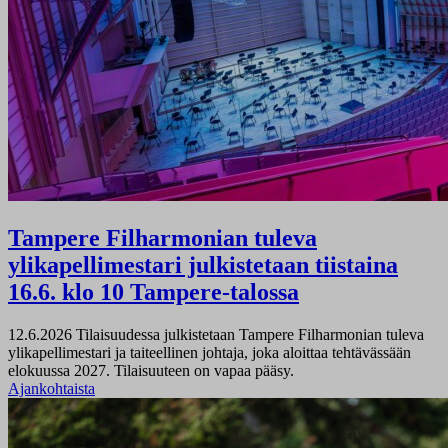
Tampere Filharmonian tuleva
ylikapellimestari julkistetaan tiistaina
16.6. klo 10 Tampere-talossa
12.6.2026
Tilaisuudessa julkistetaan Tampere Filharmonian tuleva
ylikapellimestari ja taiteellinen johtaja, joka aloittaa tehtävässään
elokuussa 2027. Tilaisuuteen on vapaa pääsy.
Ajankohtaista