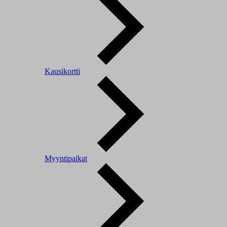
Kausikortti
Myyntipaikat