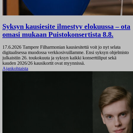
Syksyn kausiesite ilmestyy elokuussa – ota
omasi mukaan Puistokonsertista 8.8.
17.6.2026
Tampere Filharmonian kausiesitettä voit jo nyt selata
digitaalisessa muodossa verkkosivuillamme. Ensi syksyn ohjelmisto
julkaistiin 26. toukokuuta ja syksyn kaikki konserttiliput sekä
kauden 2026/26 kausikortit ovat myynnissä.
Ajankohtaista