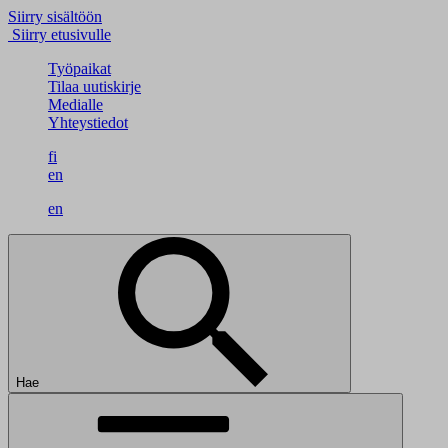
Siirry sisältöön
Siirry etusivulle
Työpaikat
Tilaa uutiskirje
Medialle
Yhteystiedot
fi
en
en
Hae