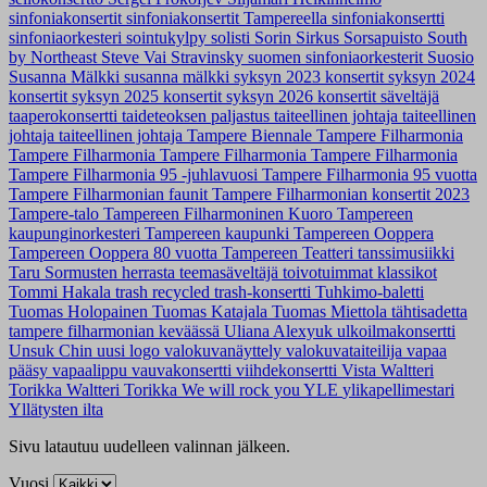
sinfoniakonsertit
sinfoniakonsertit Tampereella
sinfoniakonsertti
sinfoniaorkesteri
sointukylpy
solisti
Sorin Sirkus
Sorsapuisto
South
by Northeast
Steve Vai
Stravinsky
suomen sinfoniaorkesterit
Suosio
Susanna Mälkki
susanna mälkki
syksyn 2023 konsertit
syksyn 2024
konsertit
syksyn 2025 konsertit
syksyn 2026 konsertit
säveltäjä
taaperokonsertti
taideteoksen paljastus
taiteellinen johtaja
taiteellinen
johtaja
taiteellinen johtaja
Tampere Biennale
Tampere Filharmonia
Tampere Filharmonia
Tampere Filharmonia
Tampere Filharmonia
Tampere Filharmonia 95 -juhlavuosi
Tampere Filharmonia 95 vuotta
Tampere Filharmonian faunit
Tampere Filharmonian konsertit 2023
Tampere-talo
Tampereen Filharmoninen Kuoro
Tampereen
kaupunginorkesteri
Tampereen kaupunki
Tampereen Ooppera
Tampereen Ooppera 80 vuotta
Tampereen Teatteri
tanssimusiikki
Taru Sormusten herrasta
teemasäveltäjä
toivotuimmat klassikot
Tommi Hakala
trash recycled
trash-konsertti
Tuhkimo-baletti
Tuomas Holopainen
Tuomas Katajala
Tuomas Miettola
tähtisadetta
tampere filharmonian keväässä
Uliana Alexyuk
ulkoilmakonsertti
Unsuk Chin
uusi logo
valokuvanäyttely
valokuvataiteilija
vapaa
pääsy
vapaalippu
vauvakonsertti
viihdekonsertti
Vista
Waltteri
Torikka
Waltteri Torikka
We will rock you
YLE
ylikapellimestari
Yllätysten ilta
Sivu latautuu uudelleen valinnan jälkeen.
Vuosi