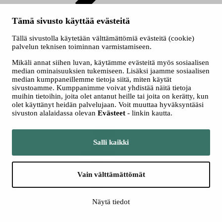
Myyntipaikat
Tämä sivusto käyttää evästeitä
Tällä sivustolla käytetään välttämättömiä evästeitä (cookie)
palvelun teknisen toiminnan varmistamiseen.
Mikäli annat siihen luvan, käytämme evästeitä myös sosiaalisen
median ominaisuuksien tukemiseen. Lisäksi jaamme sosiaalisen
median kumppaneillemme tietoja siitä, miten käytät
Ryhmät
sivustoamme. Kumppanimme voivat yhdistää näitä tietoja
muihin tietoihin, joita olet antanut heille tai joita on kerätty, kun
Seuraa meitä somessa
olet käyttänyt heidän palvelujaan. Voit muuttaa hyväksyntääsi
sivuston alalaidassa olevan
Evästeet
- linkin kautta.
Salli kaikki
Vain välttämättömät
Facebook
Näytä tiedot