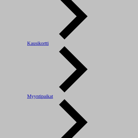
Kausikortti
Myyntipaikat