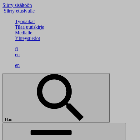
Siirry sisältöön
Siirry etusivulle
Työpaikat
Tilaa uutiskirje
Medialle
Yhteystiedot
fi
en
en
Hae