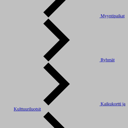
Myyntipaikat
Ryhmät
Kaikukortti ja
Kulttuuriluotsit