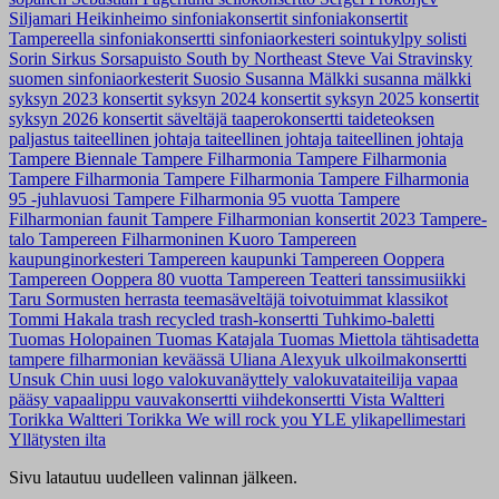
Siljamari Heikinheimo
sinfoniakonsertit
sinfoniakonsertit
Tampereella
sinfoniakonsertti
sinfoniaorkesteri
sointukylpy
solisti
Sorin Sirkus
Sorsapuisto
South by Northeast
Steve Vai
Stravinsky
suomen sinfoniaorkesterit
Suosio
Susanna Mälkki
susanna mälkki
syksyn 2023 konsertit
syksyn 2024 konsertit
syksyn 2025 konsertit
syksyn 2026 konsertit
säveltäjä
taaperokonsertti
taideteoksen
paljastus
taiteellinen johtaja
taiteellinen johtaja
taiteellinen johtaja
Tampere Biennale
Tampere Filharmonia
Tampere Filharmonia
Tampere Filharmonia
Tampere Filharmonia
Tampere Filharmonia
95 -juhlavuosi
Tampere Filharmonia 95 vuotta
Tampere
Filharmonian faunit
Tampere Filharmonian konsertit 2023
Tampere-
talo
Tampereen Filharmoninen Kuoro
Tampereen
kaupunginorkesteri
Tampereen kaupunki
Tampereen Ooppera
Tampereen Ooppera 80 vuotta
Tampereen Teatteri
tanssimusiikki
Taru Sormusten herrasta
teemasäveltäjä
toivotuimmat klassikot
Tommi Hakala
trash recycled
trash-konsertti
Tuhkimo-baletti
Tuomas Holopainen
Tuomas Katajala
Tuomas Miettola
tähtisadetta
tampere filharmonian keväässä
Uliana Alexyuk
ulkoilmakonsertti
Unsuk Chin
uusi logo
valokuvanäyttely
valokuvataiteilija
vapaa
pääsy
vapaalippu
vauvakonsertti
viihdekonsertti
Vista
Waltteri
Torikka
Waltteri Torikka
We will rock you
YLE
ylikapellimestari
Yllätysten ilta
Sivu latautuu uudelleen valinnan jälkeen.