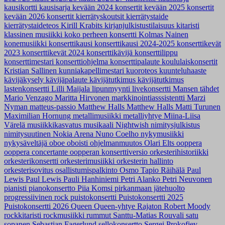
kausikortti
kausisarja
kevään 2024 konsertit
kevään 2025 konsertit
kevään 2026 konsertit
kierrätyskoutsit
kierrätystaide
kierrätystaideteos
Kirill Krabits
kirjanjulkistustilaisuus
kitaristi
klassinen musiikki
koko perheen konsertti
Kolmas Nainen
konemusiikki
konserttikausi
konserttikausi 2024-2025
konserttikevät
2023
konserttikevät 2024
konserttikävijä
konserttilippu
konserttimestari
konserttiohjelma
konserttipalaute
koululaiskonsertit
Kristian Sallinen
kunniakapellimestari
kuoroteos
kuunteluhaaste
kävijäkysely
kävijäpalaute
kävijätutkimus
kävijätutkimus
lastenkonsertti
Lilli Maijala
lipunmyynti
livekonsertti
Mansen tähdet
Mario Venzago
Maritta Hirvonen
markkinointiasssistentti
Marzi
Nyman
matteus-passio
Matthew Halls
Matthew Halls
Matti Turunen
Maximilian Hornung
metallimusiikki
metalliyhtye
Miina-Liisa
Värelä
musiikkikasvatus
musikaali
Nightwish
nimitysjulkistus
nimitysuutinen
Nokia Arena
Nuno Coelho
nykymusiikki
nykysäveltäjä
oboe
oboisti
ohjelmanmuutos
Olari Elts
ooppera
ooppera concertante
oopperan konserttiversio
orkesterihistoriikki
orkesterikonsertti
orkesterimusiikki
orkesterin hallinto
orkesterisovitus
osallistumispalkinto
Osmo Tapio Räihälä
Paul
Lewis
Paul Lewis
Pauli Hanhiniemi
Petri Alanko
Petri Neuvonen
pianisti
pianokonsertto
Piia Komsi
pirkanmaan jätehuolto
progressiivinen rock
puistokonsertti
Puistokonsertti 2025
Puistokonsertti 2026
Queen
Queen-yhtye
Rajaton
Robert Moody
rockkitaristi
rockmusiikki
rummut
Santtu-Matias Rouvali
satu
sopanen
Sebastian Fagerlund
sellokonsertto
Sergei Prokofjev