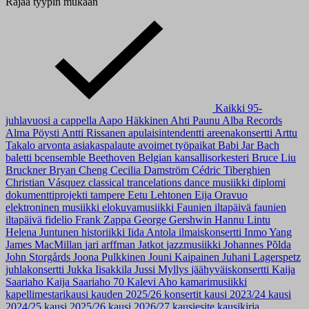
Rajaa tyypin mukaan
Kaikki
95-
juhlavuosi
a cappella
Aapo Häkkinen
Ahti Paunu
Alba Records
Alma Pöysti
Antti Rissanen
apulaisintendentti
areenakonsertti
Arttu
Takalo
arvonta
asiakaspalaute
avoimet työpaikat
Babi Jar
Bach
baletti
bcensemble
Beethoven
Belgian kansallisorkesteri
Bruce Liu
Bruckner
Bryan Cheng
Cecilia Damström
Cédric Tiberghien
Christian Vásquez
classical trancelations
dance musiikki
diplomi
dokumenttiprojekti tampere
Eetu Lehtonen
Eija Oravuo
elektroninen musiikki
elokuvamusiikki
Faunien iltapäivä
faunien
iltapäivä
fidelio
Frank Zappa
George Gershwin
Hannu Lintu
Helena Juntunen
historiikki
Iida Antola
ilmaiskonsertti
Inmo Yang
James MacMillan
jari arffman
Jatkot
jazzmusiikki
Johannes Põlda
John Storgårds
Joona Pulkkinen
Jouni Kaipainen
Juhani Lagerspetz
juhlakonsertti
Jukka Iisakkila
Jussi Myllys
jäähyväiskonsertti
Kaija
Saariaho
Kaija Saariaho 70
Kalevi Aho
kamarimusiikki
kapellimestarikausi
kauden 2025/26 konsertit
kausi 2023/24
kausi
2024/25
kausi 2025/26
kausi 2026/27
kausiesite
kausikirja