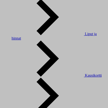
Liput ja
hinnat
Kausikortti