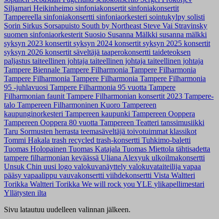
Siljamari Heikinheimo
sinfoniakonsertit
sinfoniakonsertit
Tampereella
sinfoniakonsertti
sinfoniaorkesteri
sointukylpy
solisti
Sorin Sirkus
Sorsapuisto
South by Northeast
Steve Vai
Stravinsky
suomen sinfoniaorkesterit
Suosio
Susanna Mälkki
susanna mälkki
syksyn 2023 konsertit
syksyn 2024 konsertit
syksyn 2025 konsertit
syksyn 2026 konsertit
säveltäjä
taaperokonsertti
taideteoksen
paljastus
taiteellinen johtaja
taiteellinen johtaja
taiteellinen johtaja
Tampere Biennale
Tampere Filharmonia
Tampere Filharmonia
Tampere Filharmonia
Tampere Filharmonia
Tampere Filharmonia
95 -juhlavuosi
Tampere Filharmonia 95 vuotta
Tampere
Filharmonian faunit
Tampere Filharmonian konsertit 2023
Tampere-
talo
Tampereen Filharmoninen Kuoro
Tampereen
kaupunginorkesteri
Tampereen kaupunki
Tampereen Ooppera
Tampereen Ooppera 80 vuotta
Tampereen Teatteri
tanssimusiikki
Taru Sormusten herrasta
teemasäveltäjä
toivotuimmat klassikot
Tommi Hakala
trash recycled
trash-konsertti
Tuhkimo-baletti
Tuomas Holopainen
Tuomas Katajala
Tuomas Miettola
tähtisadetta
tampere filharmonian keväässä
Uliana Alexyuk
ulkoilmakonsertti
Unsuk Chin
uusi logo
valokuvanäyttely
valokuvataiteilija
vapaa
pääsy
vapaalippu
vauvakonsertti
viihdekonsertti
Vista
Waltteri
Torikka
Waltteri Torikka
We will rock you
YLE
ylikapellimestari
Yllätysten ilta
Sivu latautuu uudelleen valinnan jälkeen.