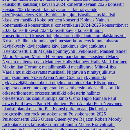
kausikortti
kausisarja
kevään 2024 konsertit
kevään 2025 konsertit
kevään 2026 konsertit
kierrätyskoutsit
kierrätystaide
kierrätystaideteos
Kirill Krabits
kirjanjulkistustilaisuus
kitaristi
klassinen musiikki
koko perheen konsertti
Kolmas Nainen
konemusiikki
konserttikausi
konserttikausi 2024-2025
konserttikevät
2023
konserttikevät 2024
konserttikävijä
konserttilippu
konserttimestari
konserttiohjelma
konserttipalaute
koululaiskonsertit
Kristian Sallinen
kunniakapellimestari
kuoroteos
kuunteluhaaste
kävijäkysely
kävijäpalaute
kävijätutkimus
kävijätutkimus
lastenkonsertti
Lilli Maijala
lipunmyynti
livekonsertti
Mansen tähdet
Mario Venzago
Maritta Hirvonen
markkinointiasssistentti
Marzi
Nyman
matteus-passio
Matthew Halls
Matthew Halls
Matti Turunen
Maximilian Hornung
metallimusiikki
metalliyhtye
Miina-Liisa
Värelä
musiikkikasvatus
musikaali
Nightwish
nimitysjulkistus
nimitysuutinen
Nokia Arena
Nuno Coelho
nykymusiikki
nykysäveltäjä
oboe
oboisti
ohjelmanmuutos
Olari Elts
ooppera
ooppera concertante
oopperan konserttiversio
orkesterihistoriikki
orkesterikonsertti
orkesterimusiikki
orkesterin hallinto
orkesterisovitus
osallistumispalkinto
Osmo Tapio Räihälä
Paul
Lewis
Paul Lewis
Pauli Hanhiniemi
Petri Alanko
Petri Neuvonen
pianisti
pianokonsertto
Piia Komsi
pirkanmaan jätehuolto
progressiivinen rock
puistokonsertti
Puistokonsertti 2025
Puistokonsertti 2026
Queen
Queen-yhtye
Rajaton
Robert Moody
rockkitaristi
rockmusiikki
rummut
Santtu-Matias Rouvali
satu
sopanen
Sebastian Fagerlund
sellokonsertto
Sergei Prokofjev