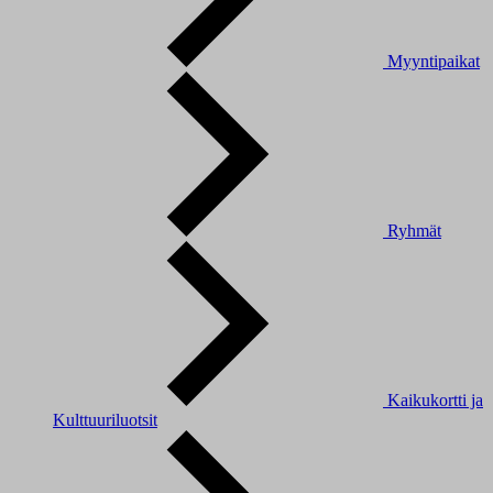
Myyntipaikat
Ryhmät
Kaikukortti ja
Kulttuuriluotsit