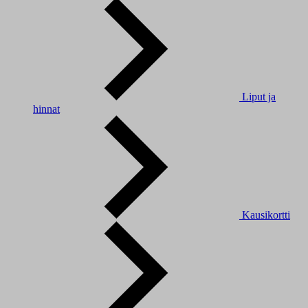
Liput ja
hinnat
Kausikortti