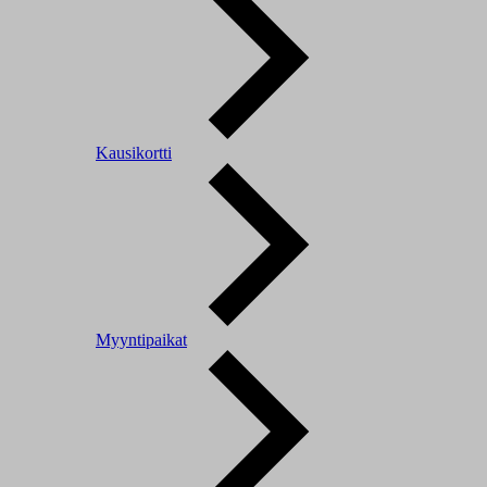
Kausikortti
Myyntipaikat