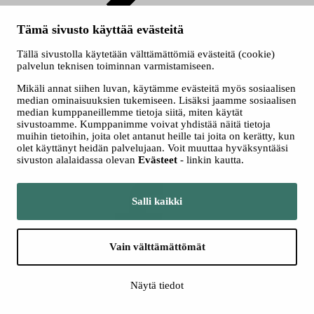
Myyntipaikat
Tämä sivusto käyttää evästeitä
Tällä sivustolla käytetään välttämättömiä evästeitä (cookie)
palvelun teknisen toiminnan varmistamiseen.
Mikäli annat siihen luvan, käytämme evästeitä myös sosiaalisen
median ominaisuuksien tukemiseen. Lisäksi jaamme sosiaalisen
median kumppaneillemme tietoja siitä, miten käytät
Ryhmät
sivustoamme. Kumppanimme voivat yhdistää näitä tietoja
muihin tietoihin, joita olet antanut heille tai joita on kerätty, kun
Seuraa meitä somessa
olet käyttänyt heidän palvelujaan. Voit muuttaa hyväksyntääsi
sivuston alalaidassa olevan
Evästeet
- linkin kautta.
Salli kaikki
Vain välttämättömät
Facebook
Näytä tiedot