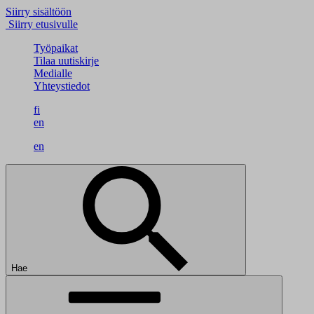
Siirry sisältöön
Siirry etusivulle
Työpaikat
Tilaa uutiskirje
Medialle
Yhteystiedot
fi
en
en
Hae