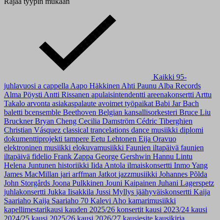
Rajaa tyypin mukaan
Kaikki
95-
juhlavuosi
a cappella
Aapo Häkkinen
Ahti Paunu
Alba Records
Alma Pöysti
Antti Rissanen
apulaisintendentti
areenakonsertti
Arttu
Takalo
arvonta
asiakaspalaute
avoimet työpaikat
Babi Jar
Bach
baletti
bcensemble
Beethoven
Belgian kansallisorkesteri
Bruce Liu
Bruckner
Bryan Cheng
Cecilia Damström
Cédric Tiberghien
Christian Vásquez
classical trancelations
dance musiikki
diplomi
dokumenttiprojekti tampere
Eetu Lehtonen
Eija Oravuo
elektroninen musiikki
elokuvamusiikki
Faunien iltapäivä
faunien
iltapäivä
fidelio
Frank Zappa
George Gershwin
Hannu Lintu
Helena Juntunen
historiikki
Iida Antola
ilmaiskonsertti
Inmo Yang
James MacMillan
jari arffman
Jatkot
jazzmusiikki
Johannes Põlda
John Storgårds
Joona Pulkkinen
Jouni Kaipainen
Juhani Lagerspetz
juhlakonsertti
Jukka Iisakkila
Jussi Myllys
jäähyväiskonsertti
Kaija
Saariaho
Kaija Saariaho 70
Kalevi Aho
kamarimusiikki
kapellimestarikausi
kauden 2025/26 konsertit
kausi 2023/24
kausi
2024/25
kausi 2025/26
kausi 2026/27
kausiesite
kausikirja