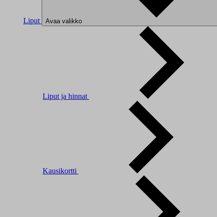
Liput
Avaa valikko
Liput ja hinnat
Kausikortti