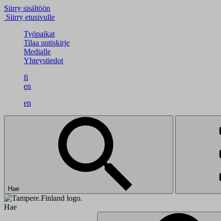
Siirry sisältöön
Siirry etusivulle
Työpaikat
Tilaa uutiskirje
Medialle
Yhteystiedot
fi
en
en
Hae
Hae