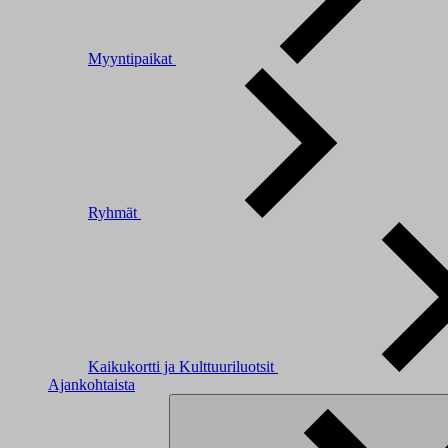
Myyntipaikat
Ryhmät
Kaikukortti ja Kulttuuriluotsit
Ajankohtaista