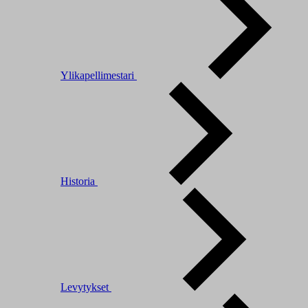
Ylikapellimestari
Historia
Levytykset