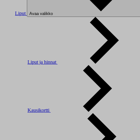
Liput
Avaa valikko
Liput ja hinnat
Kausikortti