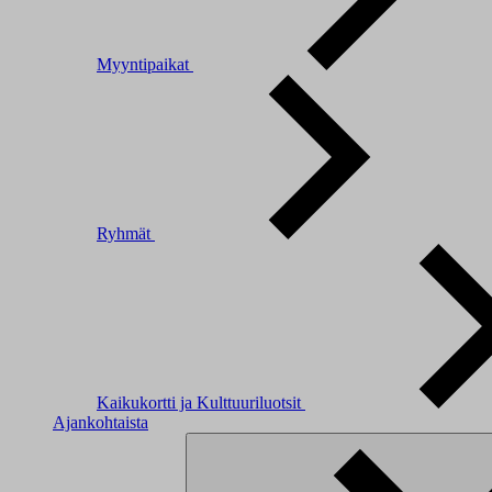
Myyntipaikat
Ryhmät
Kaikukortti ja Kulttuuriluotsit
Ajankohtaista