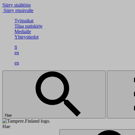
Siirry sisältöön
Siirry etusivulle
Työpaikat
Tilaa uutiskirje
Medialle
Yhteystiedot
fi
en
en
Hae
Hae