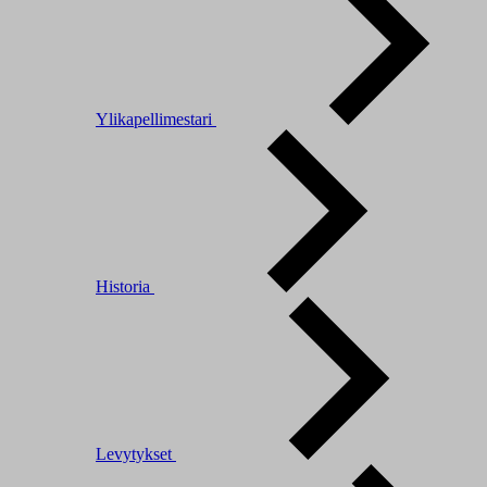
Ylikapellimestari
Historia
Levytykset