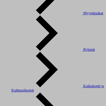
Myyntipaikat
Ryhmät
Kaikukortti ja
Kulttuuriluotsit