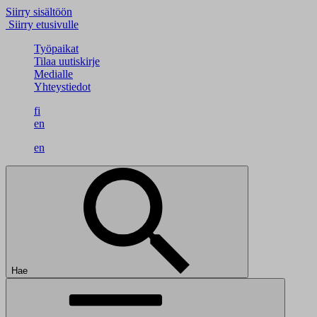
Siirry sisältöön
Siirry etusivulle
Työpaikat
Tilaa uutiskirje
Medialle
Yhteystiedot
fi
en
en
Hae