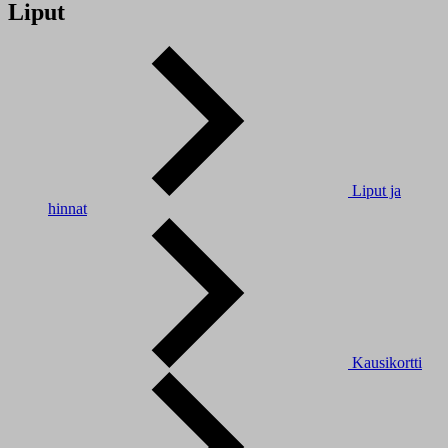
Liput
Liput ja
hinnat
Kausikortti