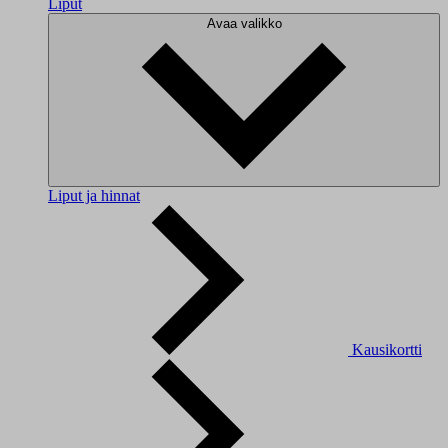
Liput
Avaa valikko
Liput ja hinnat
Kausikortti