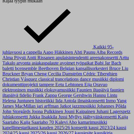
Rajaa tyypin mukaan
Kaikki
95-
juhlavuosi
a cappella
Aapo Häkkinen
Ahti Paunu
Alba Records
Alma Pöysti
Antti Rissanen
apulaisintendentti
areenakonsertti
Arttu
Takalo
arvonta
asiakaspalaute
avoimet työpaikat
Babi Jar
Bach
baletti
bcensemble
Beethoven
Belgian kansallisorkesteri
Bruce Liu
Bruckner
Bryan Cheng
Cecilia Damström
Cédric Tiberghien
Christian Vásquez
classical trancelations
dance musiikki
diplomi
dokumenttiprojekti tampere
Eetu Lehtonen
Eija Oravuo
elektroninen musiikki
elokuvamusiikki
Faunien iltapäivä
faunien
iltapäivä
fidelio
Frank Zappa
George Gershwin
Hannu Lintu
Helena Juntunen
historiikki
Iida Antola
ilmaiskonsertti
Inmo Yang
James MacMillan
jari arffman
Jatkot
jazzmusiikki
Johannes Põlda
John Storgårds
Joona Pulkkinen
Jouni Kaipainen
Juhani Lagerspetz
juhlakonsertti
Jukka Iisakkila
Jussi Myllys
jäähyväiskonsertti
Kaija
Saariaho
Kaija Saariaho 70
Kalevi Aho
kamarimusiikki
kapellimestarikausi
kauden 2025/26 konsertit
kausi 2023/24
kausi
2024/25
kausi 2025/26
kausi 2026/27
kausiesite
kausikirja