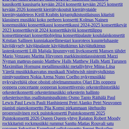
kausikortti
kausisarja
kevään 2024 konsertit
kevään 2025 konsertit
kevään 2026 konsertit
kierrätyskoutsit
kierrätystaide
kierrätystaideteos
Kirill Krabits
kirjanjulkistustilaisuus
kitaristi
klassinen musiikki
koko perheen konsertti
Kolmas Nainen
konemusiikki
konserttikausi
konserttikausi 2024-2025
konserttikevät
2023
konserttikevät 2024
konserttikävijä
konserttilippu
konserttimestari
konserttiohjelma
konserttipalaute
koululaiskonsertit
Kristian Sallinen
kunniakapellimestari
kuoroteos
kuunteluhaaste
kävijäkysely
kävijäpalaute
kävijätutkimus
kävijätutkimus
lastenkonsertti
Lilli Maijala
lipunmyynti
livekonsertti
Mansen tähdet
Mario Venzago
Maritta Hirvonen
markkinointiasssistentti
Marzi
Nyman
matteus-passio
Matthew Halls
Matthew Halls
Matti Turunen
Maximilian Hornung
metallimusiikki
metalliyhtye
Miina-Liisa
Värelä
musiikkikasvatus
musikaali
Nightwish
nimitysjulkistus
nimitysuutinen
Nokia Arena
Nuno Coelho
nykymusiikki
nykysäveltäjä
oboe
oboisti
ohjelmanmuutos
Olari Elts
ooppera
ooppera concertante
oopperan konserttiversio
orkesterihistoriikki
orkesterikonsertti
orkesterimusiikki
orkesterin hallinto
orkesterisovitus
osallistumispalkinto
Osmo Tapio Räihälä
Paul
Lewis
Paul Lewis
Pauli Hanhiniemi
Petri Alanko
Petri Neuvonen
pianisti
pianokonsertto
Piia Komsi
pirkanmaan jätehuolto
progressiivinen rock
puistokonsertti
Puistokonsertti 2025
Puistokonsertti 2026
Queen
Queen-yhtye
Rajaton
Robert Moody
rockkitaristi
rockmusiikki
rummut
Santtu-Matias Rouvali
satu
sopanen
Sebastian Fagerlund
sellokonsertto
Sergei Prokofjev