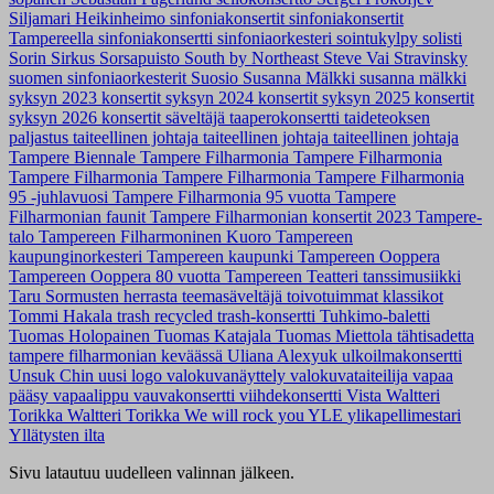
Siljamari Heikinheimo
sinfoniakonsertit
sinfoniakonsertit
Tampereella
sinfoniakonsertti
sinfoniaorkesteri
sointukylpy
solisti
Sorin Sirkus
Sorsapuisto
South by Northeast
Steve Vai
Stravinsky
suomen sinfoniaorkesterit
Suosio
Susanna Mälkki
susanna mälkki
syksyn 2023 konsertit
syksyn 2024 konsertit
syksyn 2025 konsertit
syksyn 2026 konsertit
säveltäjä
taaperokonsertti
taideteoksen
paljastus
taiteellinen johtaja
taiteellinen johtaja
taiteellinen johtaja
Tampere Biennale
Tampere Filharmonia
Tampere Filharmonia
Tampere Filharmonia
Tampere Filharmonia
Tampere Filharmonia
95 -juhlavuosi
Tampere Filharmonia 95 vuotta
Tampere
Filharmonian faunit
Tampere Filharmonian konsertit 2023
Tampere-
talo
Tampereen Filharmoninen Kuoro
Tampereen
kaupunginorkesteri
Tampereen kaupunki
Tampereen Ooppera
Tampereen Ooppera 80 vuotta
Tampereen Teatteri
tanssimusiikki
Taru Sormusten herrasta
teemasäveltäjä
toivotuimmat klassikot
Tommi Hakala
trash recycled
trash-konsertti
Tuhkimo-baletti
Tuomas Holopainen
Tuomas Katajala
Tuomas Miettola
tähtisadetta
tampere filharmonian keväässä
Uliana Alexyuk
ulkoilmakonsertti
Unsuk Chin
uusi logo
valokuvanäyttely
valokuvataiteilija
vapaa
pääsy
vapaalippu
vauvakonsertti
viihdekonsertti
Vista
Waltteri
Torikka
Waltteri Torikka
We will rock you
YLE
ylikapellimestari
Yllätysten ilta
Sivu latautuu uudelleen valinnan jälkeen.