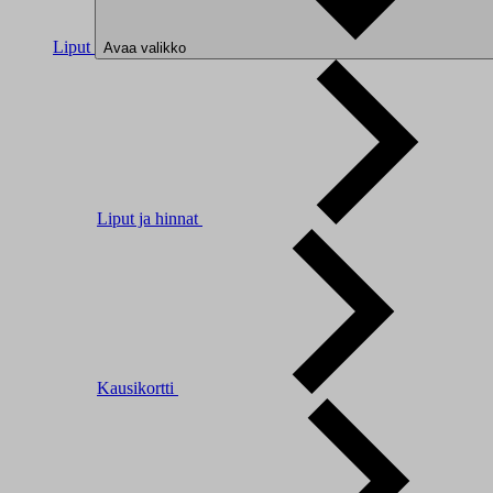
Liput
Avaa valikko
Liput ja hinnat
Kausikortti