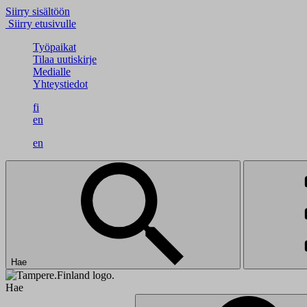
Siirry sisältöön
Siirry etusivulle
Työpaikat
Tilaa uutiskirje
Medialle
Yhteystiedot
fi
en
en
Hae
Hae