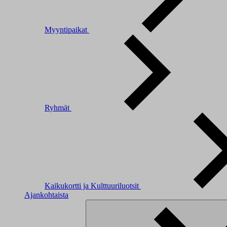
Myyntipaikat
Ryhmät
Kaikukortti ja Kulttuuriluotsit
Ajankohtaista