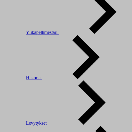
Ylikapellimestari
Historia
Levytykset