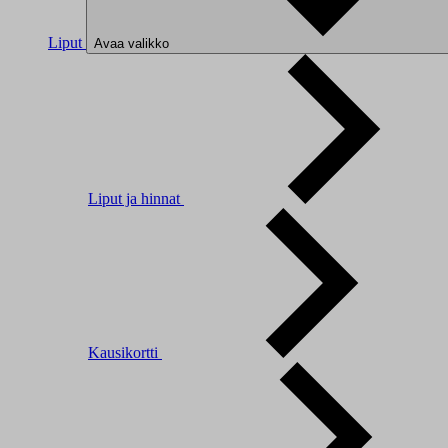
Liput
Avaa valikko
Liput ja hinnat
Kausikortti