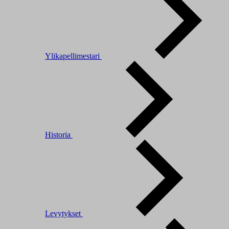
Ylikapellimestari
Historia
Levytykset