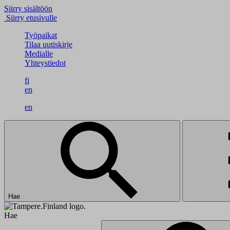
Siirry sisältöön
Siirry etusivulle
Työpaikat
Tilaa uutiskirje
Medialle
Yhteystiedot
fi
en
en
Hae
Hae