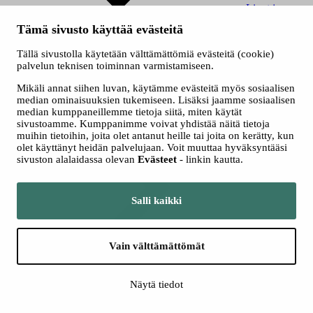
Liput ja
hinnat
Tämä sivusto käyttää evästeitä
Tällä sivustolla käytetään välttämättömiä evästeitä (cookie)
palvelun teknisen toiminnan varmistamiseen.
Mikäli annat siihen luvan, käytämme evästeitä myös sosiaalisen
median ominaisuuksien tukemiseen. Lisäksi jaamme sosiaalisen
median kumppaneillemme tietoja siitä, miten käytät
sivustoamme. Kumppanimme voivat yhdistää näitä tietoja
Kausikortti
muihin tietoihin, joita olet antanut heille tai joita on kerätty, kun
olet käyttänyt heidän palvelujaan. Voit muuttaa hyväksyntääsi
sivuston alalaidassa olevan
Evästeet
- linkin kautta.
Salli kaikki
Myyntipaikat
Vain välttämättömät
Näytä tiedot