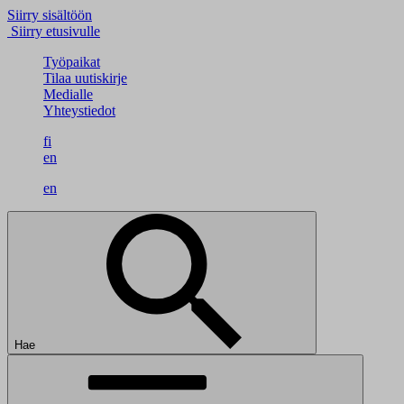
Siirry sisältöön
Siirry etusivulle
Työpaikat
Tilaa uutiskirje
Medialle
Yhteystiedot
fi
en
en
Hae