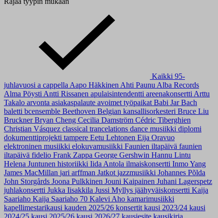
Rajaa tyypin mukaan
Kaikki
95-
juhlavuosi
a cappella
Aapo Häkkinen
Ahti Paunu
Alba Records
Alma Pöysti
Antti Rissanen
apulaisintendentti
areenakonsertti
Arttu
Takalo
arvonta
asiakaspalaute
avoimet työpaikat
Babi Jar
Bach
baletti
bcensemble
Beethoven
Belgian kansallisorkesteri
Bruce Liu
Bruckner
Bryan Cheng
Cecilia Damström
Cédric Tiberghien
Christian Vásquez
classical trancelations
dance musiikki
diplomi
dokumenttiprojekti tampere
Eetu Lehtonen
Eija Oravuo
elektroninen musiikki
elokuvamusiikki
Faunien iltapäivä
faunien
iltapäivä
fidelio
Frank Zappa
George Gershwin
Hannu Lintu
Helena Juntunen
historiikki
Iida Antola
ilmaiskonsertti
Inmo Yang
James MacMillan
jari arffman
Jatkot
jazzmusiikki
Johannes Põlda
John Storgårds
Joona Pulkkinen
Jouni Kaipainen
Juhani Lagerspetz
juhlakonsertti
Jukka Iisakkila
Jussi Myllys
jäähyväiskonsertti
Kaija
Saariaho
Kaija Saariaho 70
Kalevi Aho
kamarimusiikki
kapellimestarikausi
kauden 2025/26 konsertit
kausi 2023/24
kausi
2024/25
kausi 2025/26
kausi 2026/27
kausiesite
kausikirja