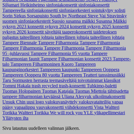
Siljamari Heikinheimo
sinfoniakonsertit
sinfoniakonsertit
Tampereella
sinfoniakonsertti
sinfoniaorkesteri
sointukylpy
solisti
Sorin Sirkus
Sorsapuisto
South by Northeast
Steve Vai
Stravinsky
suomen sinfoniaorkesterit
Suosio
susanna mälkki
Susanna Mälkki
syksyn 2023 konsertit
syksyn 2024 konsertit
syksyn 2025 konsertit
syksyn 2026 konsertit
säveltäjä
taaperokonsertti
taideteoksen
paljastus
taiteellinen johtaja
taiteellinen johtaja
taiteellinen johtaja
Tampere Biennale
Tampere Filharmonia
Tampere Filharmonia
Tampere Filharmonia
Tampere Filharmonia
Tampere Filharmonia
95 -juhlavuosi
Tampere Filharmonia 95 vuotta
Tampere
Filharmonian faunit
Tampere Filharmonian konsertit 2023
Tampere-
talo
Tampereen Filharmoninen Kuoro
Tampereen
kaupunginorkesteri
Tampereen kaupunki
Tampereen Ooppera
Tampereen Ooppera 80 vuotta
Tampereen Teatteri
tanssimusiikki
Taru Sormusten herrasta
teemasäveltäjä
toivotuimmat klassikot
Tommi Hakala
trash recycled
trash-konsertti
Tuhkimo-baletti
Tuomas Holopainen
Tuomas Katajala
Tuomas Miettola
tähtisadetta
tampere filharmonian keväässä
Uliana Alexyuk
ulkoilmakonsertti
Unsuk Chin
uusi logo
valokuvanäyttely
valokuvataiteilija
vapaa
pääsy
vapaalippu
vauvakonsertti
viihdekonsertti
Vista
Waltteri
Torikka
Waltteri Torikka
We will rock you
YLE
ylikapellimestari
Yllätysten ilta
Sivu latautuu uudelleen valinnan jälkeen.