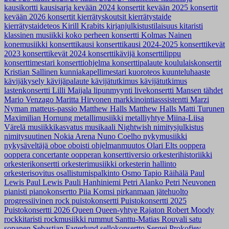
kausikortti
kausisarja
kevään 2024 konsertit
kevään 2025 konsertit
kevään 2026 konsertit
kierrätyskoutsit
kierrätystaide
kierrätystaideteos
Kirill Krabits
kirjanjulkistustilaisuus
kitaristi
klassinen musiikki
koko perheen konsertti
Kolmas Nainen
konemusiikki
konserttikausi
konserttikausi 2024-2025
konserttikevät
2023
konserttikevät 2024
konserttikävijä
konserttilippu
konserttimestari
konserttiohjelma
konserttipalaute
koululaiskonsertit
Kristian Sallinen
kunniakapellimestari
kuoroteos
kuunteluhaaste
kävijäkysely
kävijäpalaute
kävijätutkimus
kävijätutkimus
lastenkonsertti
Lilli Maijala
lipunmyynti
livekonsertti
Mansen tähdet
Mario Venzago
Maritta Hirvonen
markkinointiasssistentti
Marzi
Nyman
matteus-passio
Matthew Halls
Matthew Halls
Matti Turunen
Maximilian Hornung
metallimusiikki
metalliyhtye
Miina-Liisa
Värelä
musiikkikasvatus
musikaali
Nightwish
nimitysjulkistus
nimitysuutinen
Nokia Arena
Nuno Coelho
nykymusiikki
nykysäveltäjä
oboe
oboisti
ohjelmanmuutos
Olari Elts
ooppera
ooppera concertante
oopperan konserttiversio
orkesterihistoriikki
orkesterikonsertti
orkesterimusiikki
orkesterin hallinto
orkesterisovitus
osallistumispalkinto
Osmo Tapio Räihälä
Paul
Lewis
Paul Lewis
Pauli Hanhiniemi
Petri Alanko
Petri Neuvonen
pianisti
pianokonsertto
Piia Komsi
pirkanmaan jätehuolto
progressiivinen rock
puistokonsertti
Puistokonsertti 2025
Puistokonsertti 2026
Queen
Queen-yhtye
Rajaton
Robert Moody
rockkitaristi
rockmusiikki
rummut
Santtu-Matias Rouvali
satu
sopanen
Sebastian Fagerlund
sellokonsertto
Sergei Prokofjev