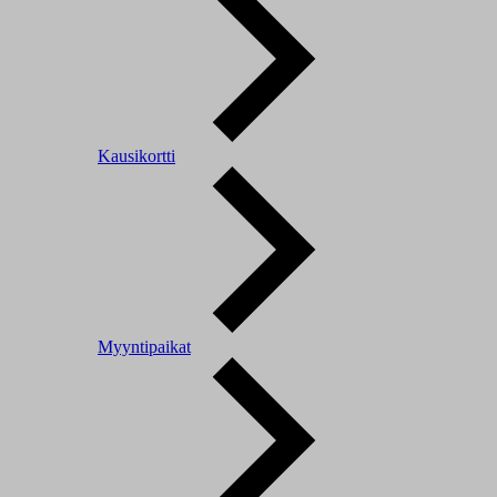
Kausikortti
Myyntipaikat