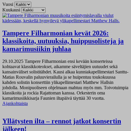
Vuosi
Kuukausi
Tampere Filharmonian kevät 2026:
klassikoita, uutuuksia, huippusolisteja ja
kamarimusiikin juhlaa
29.10.2025
Tampere Filharmonian ensi kevään konserteissa
kohtaavat klassikkoteokset, aikamme säveltäjien uutuudet sekä
kansainväliset solistitähdet. Kausi alkaa kunniakapellimestari Santtu-
Matias Rouvalin paluuvierailulla ja se huipentuu toukokuussa
kahden solistin konserttiin ylikapellimestari Matthew Hallsin
johdolla. Monipuoliseen ohjelmaan mahtuu myös mm. Toivotuimpia
klassikoita ja rockia Rajattoman kanssa. Orkesterin oma
kamarimusiikkisarja Faunien iltapäivä täyttää 30 vuotta.
Ajankohtaista
Yllätysten ilta – rennot jatkot konsertin
jälkeen!