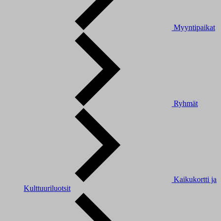
Myyntipaikat
Ryhmät
Kaikukortti ja
Kulttuuriluotsit