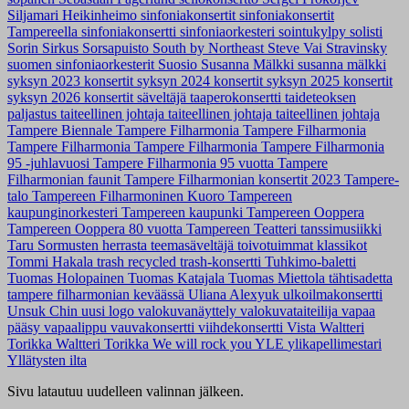
Siljamari Heikinheimo
sinfoniakonsertit
sinfoniakonsertit
Tampereella
sinfoniakonsertti
sinfoniaorkesteri
sointukylpy
solisti
Sorin Sirkus
Sorsapuisto
South by Northeast
Steve Vai
Stravinsky
suomen sinfoniaorkesterit
Suosio
Susanna Mälkki
susanna mälkki
syksyn 2023 konsertit
syksyn 2024 konsertit
syksyn 2025 konsertit
syksyn 2026 konsertit
säveltäjä
taaperokonsertti
taideteoksen
paljastus
taiteellinen johtaja
taiteellinen johtaja
taiteellinen johtaja
Tampere Biennale
Tampere Filharmonia
Tampere Filharmonia
Tampere Filharmonia
Tampere Filharmonia
Tampere Filharmonia
95 -juhlavuosi
Tampere Filharmonia 95 vuotta
Tampere
Filharmonian faunit
Tampere Filharmonian konsertit 2023
Tampere-
talo
Tampereen Filharmoninen Kuoro
Tampereen
kaupunginorkesteri
Tampereen kaupunki
Tampereen Ooppera
Tampereen Ooppera 80 vuotta
Tampereen Teatteri
tanssimusiikki
Taru Sormusten herrasta
teemasäveltäjä
toivotuimmat klassikot
Tommi Hakala
trash recycled
trash-konsertti
Tuhkimo-baletti
Tuomas Holopainen
Tuomas Katajala
Tuomas Miettola
tähtisadetta
tampere filharmonian keväässä
Uliana Alexyuk
ulkoilmakonsertti
Unsuk Chin
uusi logo
valokuvanäyttely
valokuvataiteilija
vapaa
pääsy
vapaalippu
vauvakonsertti
viihdekonsertti
Vista
Waltteri
Torikka
Waltteri Torikka
We will rock you
YLE
ylikapellimestari
Yllätysten ilta
Sivu latautuu uudelleen valinnan jälkeen.