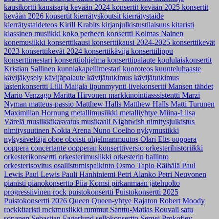
kausikortti
kausisarja
kevään 2024 konsertit
kevään 2025 konsertit
kevään 2026 konsertit
kierrätyskoutsit
kierrätystaide
kierrätystaideteos
Kirill Krabits
kirjanjulkistustilaisuus
kitaristi
klassinen musiikki
koko perheen konsertti
Kolmas Nainen
konemusiikki
konserttikausi
konserttikausi 2024-2025
konserttikevät
2023
konserttikevät 2024
konserttikävijä
konserttilippu
konserttimestari
konserttiohjelma
konserttipalaute
koululaiskonsertit
Kristian Sallinen
kunniakapellimestari
kuoroteos
kuunteluhaaste
kävijäkysely
kävijäpalaute
kävijätutkimus
kävijätutkimus
lastenkonsertti
Lilli Maijala
lipunmyynti
livekonsertti
Mansen tähdet
Mario Venzago
Maritta Hirvonen
markkinointiasssistentti
Marzi
Nyman
matteus-passio
Matthew Halls
Matthew Halls
Matti Turunen
Maximilian Hornung
metallimusiikki
metalliyhtye
Miina-Liisa
Värelä
musiikkikasvatus
musikaali
Nightwish
nimitysjulkistus
nimitysuutinen
Nokia Arena
Nuno Coelho
nykymusiikki
nykysäveltäjä
oboe
oboisti
ohjelmanmuutos
Olari Elts
ooppera
ooppera concertante
oopperan konserttiversio
orkesterihistoriikki
orkesterikonsertti
orkesterimusiikki
orkesterin hallinto
orkesterisovitus
osallistumispalkinto
Osmo Tapio Räihälä
Paul
Lewis
Paul Lewis
Pauli Hanhiniemi
Petri Alanko
Petri Neuvonen
pianisti
pianokonsertto
Piia Komsi
pirkanmaan jätehuolto
progressiivinen rock
puistokonsertti
Puistokonsertti 2025
Puistokonsertti 2026
Queen
Queen-yhtye
Rajaton
Robert Moody
rockkitaristi
rockmusiikki
rummut
Santtu-Matias Rouvali
satu
sopanen
Sebastian Fagerlund
sellokonsertto
Sergei Prokofjev