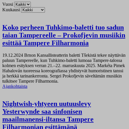
Vuosi
Kuukausi
Koko perheen Tuhkimo-baletti tuo sadun
taian Tampereelle – Prokofjevin musiikin
esittää Tampere Filharmonia
19.12.2024
Brnon Kansallisteatterin baletti Tšekistä tekee näyttävän
paluun Tampereelle, kun Tuhkimo-baletti lumoaa Tampere-talossa
kolmen esityksen verran 21.–22. marraskuuta 2025. Markéta Pimek
Habalován tuoreessa koreografiassa yhdistyvät humoristinen tanssi
ja herkkä tarinankerronta. Sergei Prokofjevin säveltämän musiikin
tulkitsee Tampere Filharmonia.
Ajankohtaista
Nightwish-yhtyeen uutuuslevy
Yesterwynde saa sinfonisen
maailmanensi-iltansa Tampere
Filharmonian esittämänä