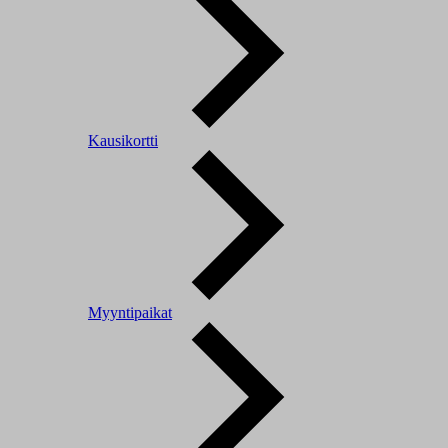
Kausikortti
Myyntipaikat