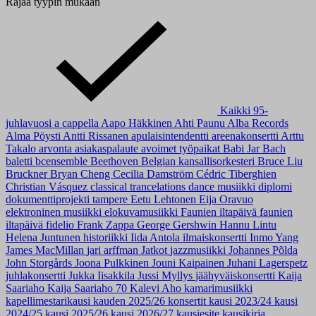
Rajaa tyypin mukaan
Kaikki
95-
juhlavuosi
a cappella
Aapo Häkkinen
Ahti Paunu
Alba Records
Alma Pöysti
Antti Rissanen
apulaisintendentti
areenakonsertti
Arttu
Takalo
arvonta
asiakaspalaute
avoimet työpaikat
Babi Jar
Bach
baletti
bcensemble
Beethoven
Belgian kansallisorkesteri
Bruce Liu
Bruckner
Bryan Cheng
Cecilia Damström
Cédric Tiberghien
Christian Vásquez
classical trancelations
dance musiikki
diplomi
dokumenttiprojekti tampere
Eetu Lehtonen
Eija Oravuo
elektroninen musiikki
elokuvamusiikki
Faunien iltapäivä
faunien
iltapäivä
fidelio
Frank Zappa
George Gershwin
Hannu Lintu
Helena Juntunen
historiikki
Iida Antola
ilmaiskonsertti
Inmo Yang
James MacMillan
jari arffman
Jatkot
jazzmusiikki
Johannes Põlda
John Storgårds
Joona Pulkkinen
Jouni Kaipainen
Juhani Lagerspetz
juhlakonsertti
Jukka Iisakkila
Jussi Myllys
jäähyväiskonsertti
Kaija
Saariaho
Kaija Saariaho 70
Kalevi Aho
kamarimusiikki
kapellimestarikausi
kauden 2025/26 konsertit
kausi 2023/24
kausi
2024/25
kausi 2025/26
kausi 2026/27
kausiesite
kausikirja