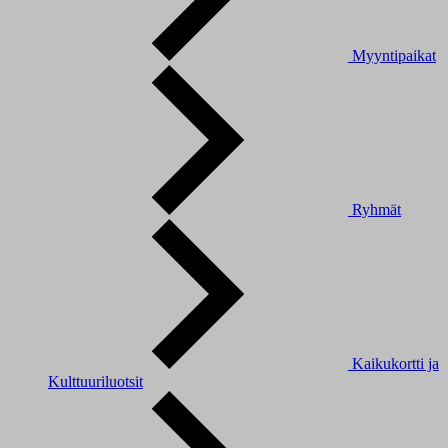
Myyntipaikat
Ryhmät
Kaikukortti ja
Kulttuuriluotsit