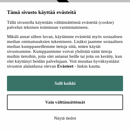
Tämä sivusto käyttää evästeitä
Tällä sivustolla käytetään välttämättömiä evästeitä (cookie)
Liput ja
palvelun teknisen toiminnan varmistamiseen.
hinnat
Mikäli annat siihen luvan, käytämme evästeitä myös sosiaalisen
median ominaisuuksien tukemiseen. Lisäksi jaamme sosiaalisen
median kumppaneillemme tietoja siitä, miten käytät
sivustoamme. Kumppanimme voivat yhdistää näitä tietoja
muihin tietoihin, joita olet antanut heille tai joita on kerätty, kun
olet käyttänyt heidän palvelujaan. Voit muuttaa hyväksyntääsi
sivuston alalaidassa olevan
Evästeet
- linkin kautta.
Kausikortti
Salli kaikki
Vain välttämättömät
Näytä tiedot
Myyntipaikat