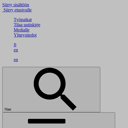
Siirry sisältöön
Siirry etusivulle
Työpaikat
Tilaa uutiskirje
Medialle
Yhteystiedot
fi
en
en
Hae