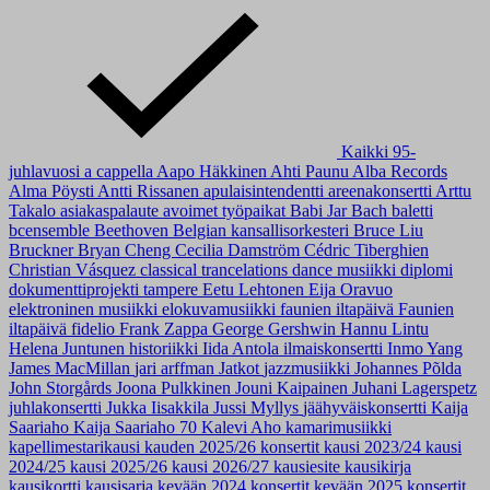
Kaikki
95-
juhlavuosi
a cappella
Aapo Häkkinen
Ahti Paunu
Alba Records
Alma Pöysti
Antti Rissanen
apulaisintendentti
areenakonsertti
Arttu
Takalo
asiakaspalaute
avoimet työpaikat
Babi Jar
Bach
baletti
bcensemble
Beethoven
Belgian kansallisorkesteri
Bruce Liu
Bruckner
Bryan Cheng
Cecilia Damström
Cédric Tiberghien
Christian Vásquez
classical trancelations
dance musiikki
diplomi
dokumenttiprojekti tampere
Eetu Lehtonen
Eija Oravuo
elektroninen musiikki
elokuvamusiikki
faunien iltapäivä
Faunien
iltapäivä
fidelio
Frank Zappa
George Gershwin
Hannu Lintu
Helena Juntunen
historiikki
Iida Antola
ilmaiskonsertti
Inmo Yang
James MacMillan
jari arffman
Jatkot
jazzmusiikki
Johannes Põlda
John Storgårds
Joona Pulkkinen
Jouni Kaipainen
Juhani Lagerspetz
juhlakonsertti
Jukka Iisakkila
Jussi Myllys
jäähyväiskonsertti
Kaija
Saariaho
Kaija Saariaho 70
Kalevi Aho
kamarimusiikki
kapellimestarikausi
kauden 2025/26 konsertit
kausi 2023/24
kausi
2024/25
kausi 2025/26
kausi 2026/27
kausiesite
kausikirja
kausikortti
kausisarja
kevään 2024 konsertit
kevään 2025 konsertit