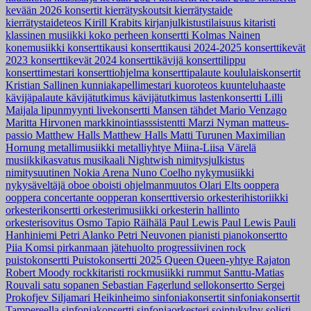
kevään 2026 konsertit
kierrätyskoutsit
kierrätystaide
kierrätystaideteos
Kirill Krabits
kirjanjulkistustilaisuus
kitaristi
klassinen musiikki
koko perheen konsertti
Kolmas Nainen
konemusiikki
konserttikausi
konserttikausi 2024-2025
konserttikevät
2023
konserttikevät 2024
konserttikävijä
konserttilippu
konserttimestari
konserttiohjelma
konserttipalaute
koululaiskonsertit
Kristian Sallinen
kunniakapellimestari
kuoroteos
kuunteluhaaste
kävijäpalaute
kävijätutkimus
kävijätutkimus
lastenkonsertti
Lilli
Maijala
lipunmyynti
livekonsertti
Mansen tähdet
Mario Venzago
Maritta Hirvonen
markkinointiasssistentti
Marzi Nyman
matteus-
passio
Matthew Halls
Matthew Halls
Matti Turunen
Maximilian
Hornung
metallimusiikki
metalliyhtye
Miina-Liisa Värelä
musiikkikasvatus
musikaali
Nightwish
nimitysjulkistus
nimitysuutinen
Nokia Arena
Nuno Coelho
nykymusiikki
nykysäveltäjä
oboe
oboisti
ohjelmanmuutos
Olari Elts
ooppera
ooppera concertante
oopperan konserttiversio
orkesterihistoriikki
orkesterikonsertti
orkesterimusiikki
orkesterin hallinto
orkesterisovitus
Osmo Tapio Räihälä
Paul Lewis
Paul Lewis
Pauli
Hanhiniemi
Petri Alanko
Petri Neuvonen
pianisti
pianokonsertto
Piia Komsi
pirkanmaan jätehuolto
progressiivinen rock
puistokonsertti
Puistokonsertti 2025
Queen
Queen-yhtye
Rajaton
Robert Moody
rockkitaristi
rockmusiikki
rummut
Santtu-Matias
Rouvali
satu sopanen
Sebastian Fagerlund
sellokonsertto
Sergei
Prokofjev
Siljamari Heikinheimo
sinfoniakonsertit
sinfoniakonsertit
Tampereella
sinfoniakonsertti
sinfoniaorkesteri
sointukylpy
solisti