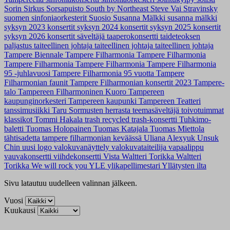
Sorin Sirkus
Sorsapuisto
South by Northeast
Steve Vai
Stravinsky
suomen sinfoniaorkesterit
Suosio
Susanna Mälkki
susanna mälkki
syksyn 2023 konsertit
syksyn 2024 konsertit
syksyn 2025 konsertit
syksyn 2026 konsertit
säveltäjä
taaperokonsertti
taideteoksen
paljastus
taiteellinen johtaja
taiteellinen johtaja
taiteellinen johtaja
Tampere Biennale
Tampere Filharmonia
Tampere Filharmonia
Tampere Filharmonia
Tampere Filharmonia
Tampere Filharmonia
95 -juhlavuosi
Tampere Filharmonia 95 vuotta
Tampere
Filharmonian faunit
Tampere Filharmonian konsertit 2023
Tampere-
talo
Tampereen Filharmoninen Kuoro
Tampereen
kaupunginorkesteri
Tampereen kaupunki
Tampereen Teatteri
tanssimusiikki
Taru Sormusten herrasta
teemasäveltäjä
toivotuimmat
klassikot
Tommi Hakala
trash recycled
trash-konsertti
Tuhkimo-
baletti
Tuomas Holopainen
Tuomas Katajala
Tuomas Miettola
tähtisadetta tampere filharmonian keväässä
Uliana Alexyuk
Unsuk
Chin
uusi logo
valokuvanäyttely
valokuvataiteilija
vapaalippu
vauvakonsertti
viihdekonsertti
Vista
Waltteri Torikka
Waltteri
Torikka
We will rock you
YLE
ylikapellimestari
Yllätysten ilta
Sivu latautuu uudelleen valinnan jälkeen.
Vuosi
Kuukausi