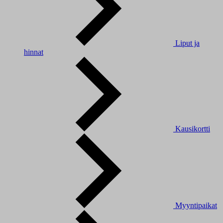
Liput ja
hinnat
Kausikortti
Myyntipaikat