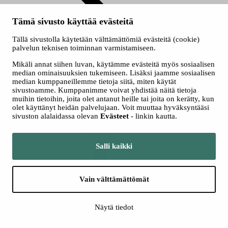
Tämä sivusto käyttää evästeitä
Tällä sivustolla käytetään välttämättömiä evästeitä (cookie)
palvelun teknisen toiminnan varmistamiseen.
Ryhmät
Mikäli annat siihen luvan, käytämme evästeitä myös sosiaalisen
median ominaisuuksien tukemiseen. Lisäksi jaamme sosiaalisen
Seuraa meitä somessa
median kumppaneillemme tietoja siitä, miten käytät
sivustoamme. Kumppanimme voivat yhdistää näitä tietoja
muihin tietoihin, joita olet antanut heille tai joita on kerätty, kun
olet käyttänyt heidän palvelujaan. Voit muuttaa hyväksyntääsi
sivuston alalaidassa olevan
Evästeet
- linkin kautta.
Salli kaikki
Facebook
Vain välttämättömät
Näytä tiedot