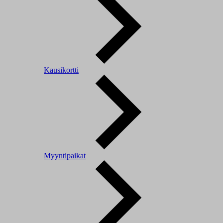
Kausikortti
Myyntipaikat