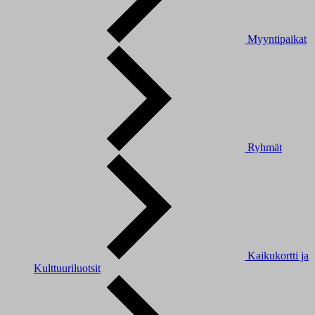
Myyntipaikat
Ryhmät
Kaikukortti ja
Kulttuuriluotsit