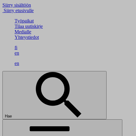
Siirry sisältöön
Siirry etusivulle
Työpaikat
Tilaa uutiskirje
Medialle
Yhteystiedot
fi
en
en
Hae