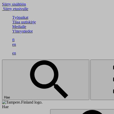
Siirry sisältöön
Siirry etusivulle
Työpaikat
Tilaa uutiskirje
Medialle
Yhteystiedot
fi
en
en
Hae
Hae