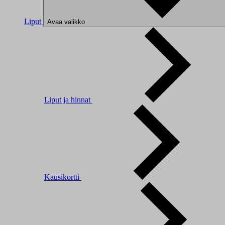
Liput
Avaa valikko
Liput ja hinnat
Kausikortti