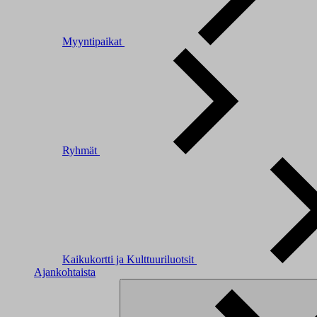
Myyntipaikat
Ryhmät
Kaikukortti ja Kulttuuriluotsit
Ajankohtaista