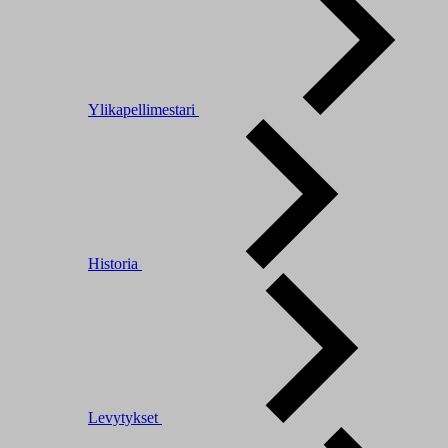
Ylikapellimestari
Historia
Levytykset