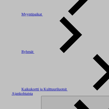
Myyntipaikat
Ryhmät
Kaikukortti ja Kulttuuriluotsit
Ajankohtaista