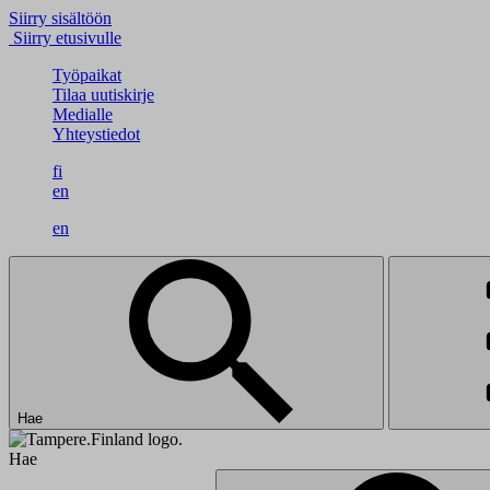
Siirry sisältöön
Siirry etusivulle
Työpaikat
Tilaa uutiskirje
Medialle
Yhteystiedot
fi
en
en
Hae
Hae