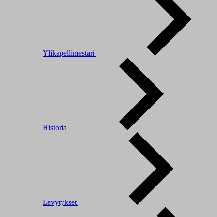
Ylikapellimestari
Historia
Levytykset