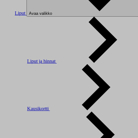
Liput
Avaa valikko
Liput ja hinnat
Kausikortti