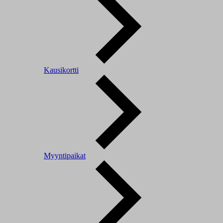
Kausikortti
Myyntipaikat