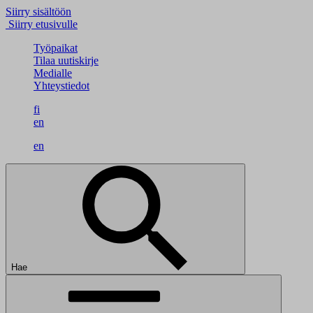
Siirry sisältöön
Siirry etusivulle
Työpaikat
Tilaa uutiskirje
Medialle
Yhteystiedot
fi
en
en
Hae