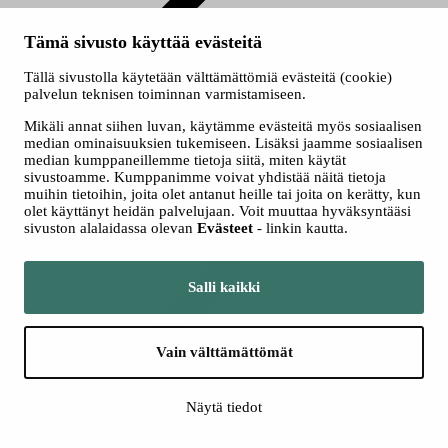
Kausikortti
Tämä sivusto käyttää evästeitä
Tällä sivustolla käytetään välttämättömiä evästeitä (cookie)
palvelun teknisen toiminnan varmistamiseen.
Mikäli annat siihen luvan, käytämme evästeitä myös sosiaalisen
median ominaisuuksien tukemiseen. Lisäksi jaamme sosiaalisen
median kumppaneillemme tietoja siitä, miten käytät
sivustoamme. Kumppanimme voivat yhdistää näitä tietoja
Myyntipaikat
muihin tietoihin, joita olet antanut heille tai joita on kerätty, kun
olet käyttänyt heidän palvelujaan. Voit muuttaa hyväksyntääsi
sivuston alalaidassa olevan
Evästeet
- linkin kautta.
Salli kaikki
Ryhmät
Vain välttämättömät
Seuraa meitä somessa
Näytä tiedot