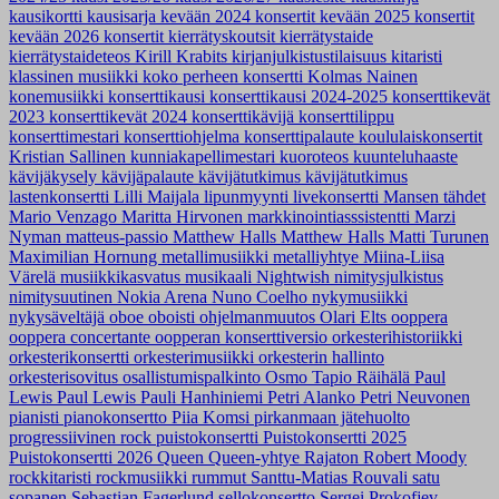
kausikortti
kausisarja
kevään 2024 konsertit
kevään 2025 konsertit
kevään 2026 konsertit
kierrätyskoutsit
kierrätystaide
kierrätystaideteos
Kirill Krabits
kirjanjulkistustilaisuus
kitaristi
klassinen musiikki
koko perheen konsertti
Kolmas Nainen
konemusiikki
konserttikausi
konserttikausi 2024-2025
konserttikevät
2023
konserttikevät 2024
konserttikävijä
konserttilippu
konserttimestari
konserttiohjelma
konserttipalaute
koululaiskonsertit
Kristian Sallinen
kunniakapellimestari
kuoroteos
kuunteluhaaste
kävijäkysely
kävijäpalaute
kävijätutkimus
kävijätutkimus
lastenkonsertti
Lilli Maijala
lipunmyynti
livekonsertti
Mansen tähdet
Mario Venzago
Maritta Hirvonen
markkinointiasssistentti
Marzi
Nyman
matteus-passio
Matthew Halls
Matthew Halls
Matti Turunen
Maximilian Hornung
metallimusiikki
metalliyhtye
Miina-Liisa
Värelä
musiikkikasvatus
musikaali
Nightwish
nimitysjulkistus
nimitysuutinen
Nokia Arena
Nuno Coelho
nykymusiikki
nykysäveltäjä
oboe
oboisti
ohjelmanmuutos
Olari Elts
ooppera
ooppera concertante
oopperan konserttiversio
orkesterihistoriikki
orkesterikonsertti
orkesterimusiikki
orkesterin hallinto
orkesterisovitus
osallistumispalkinto
Osmo Tapio Räihälä
Paul
Lewis
Paul Lewis
Pauli Hanhiniemi
Petri Alanko
Petri Neuvonen
pianisti
pianokonsertto
Piia Komsi
pirkanmaan jätehuolto
progressiivinen rock
puistokonsertti
Puistokonsertti 2025
Puistokonsertti 2026
Queen
Queen-yhtye
Rajaton
Robert Moody
rockkitaristi
rockmusiikki
rummut
Santtu-Matias Rouvali
satu
sopanen
Sebastian Fagerlund
sellokonsertto
Sergei Prokofjev