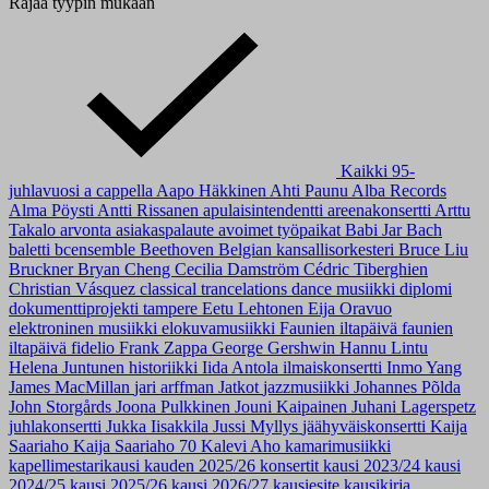
Rajaa tyypin mukaan
Kaikki
95-
juhlavuosi
a cappella
Aapo Häkkinen
Ahti Paunu
Alba Records
Alma Pöysti
Antti Rissanen
apulaisintendentti
areenakonsertti
Arttu
Takalo
arvonta
asiakaspalaute
avoimet työpaikat
Babi Jar
Bach
baletti
bcensemble
Beethoven
Belgian kansallisorkesteri
Bruce Liu
Bruckner
Bryan Cheng
Cecilia Damström
Cédric Tiberghien
Christian Vásquez
classical trancelations
dance musiikki
diplomi
dokumenttiprojekti tampere
Eetu Lehtonen
Eija Oravuo
elektroninen musiikki
elokuvamusiikki
Faunien iltapäivä
faunien
iltapäivä
fidelio
Frank Zappa
George Gershwin
Hannu Lintu
Helena Juntunen
historiikki
Iida Antola
ilmaiskonsertti
Inmo Yang
James MacMillan
jari arffman
Jatkot
jazzmusiikki
Johannes Põlda
John Storgårds
Joona Pulkkinen
Jouni Kaipainen
Juhani Lagerspetz
juhlakonsertti
Jukka Iisakkila
Jussi Myllys
jäähyväiskonsertti
Kaija
Saariaho
Kaija Saariaho 70
Kalevi Aho
kamarimusiikki
kapellimestarikausi
kauden 2025/26 konsertit
kausi 2023/24
kausi
2024/25
kausi 2025/26
kausi 2026/27
kausiesite
kausikirja