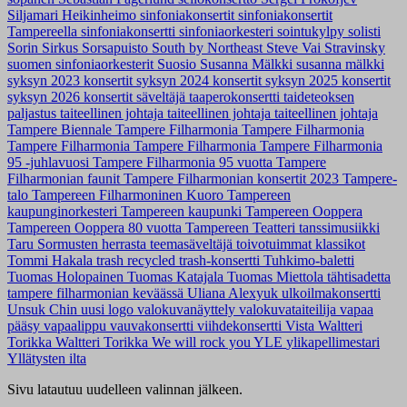
Siljamari Heikinheimo
sinfoniakonsertit
sinfoniakonsertit
Tampereella
sinfoniakonsertti
sinfoniaorkesteri
sointukylpy
solisti
Sorin Sirkus
Sorsapuisto
South by Northeast
Steve Vai
Stravinsky
suomen sinfoniaorkesterit
Suosio
Susanna Mälkki
susanna mälkki
syksyn 2023 konsertit
syksyn 2024 konsertit
syksyn 2025 konsertit
syksyn 2026 konsertit
säveltäjä
taaperokonsertti
taideteoksen
paljastus
taiteellinen johtaja
taiteellinen johtaja
taiteellinen johtaja
Tampere Biennale
Tampere Filharmonia
Tampere Filharmonia
Tampere Filharmonia
Tampere Filharmonia
Tampere Filharmonia
95 -juhlavuosi
Tampere Filharmonia 95 vuotta
Tampere
Filharmonian faunit
Tampere Filharmonian konsertit 2023
Tampere-
talo
Tampereen Filharmoninen Kuoro
Tampereen
kaupunginorkesteri
Tampereen kaupunki
Tampereen Ooppera
Tampereen Ooppera 80 vuotta
Tampereen Teatteri
tanssimusiikki
Taru Sormusten herrasta
teemasäveltäjä
toivotuimmat klassikot
Tommi Hakala
trash recycled
trash-konsertti
Tuhkimo-baletti
Tuomas Holopainen
Tuomas Katajala
Tuomas Miettola
tähtisadetta
tampere filharmonian keväässä
Uliana Alexyuk
ulkoilmakonsertti
Unsuk Chin
uusi logo
valokuvanäyttely
valokuvataiteilija
vapaa
pääsy
vapaalippu
vauvakonsertti
viihdekonsertti
Vista
Waltteri
Torikka
Waltteri Torikka
We will rock you
YLE
ylikapellimestari
Yllätysten ilta
Sivu latautuu uudelleen valinnan jälkeen.