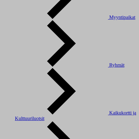
Myyntipaikat
Ryhmät
Kaikukortti ja
Kulttuuriluotsit