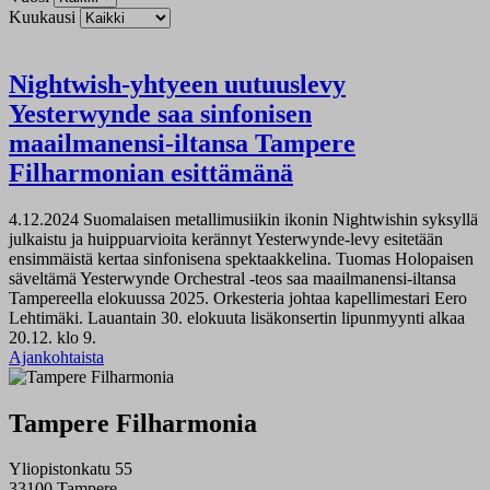
Kuukausi
Nightwish-yhtyeen uutuuslevy
Yesterwynde saa sinfonisen
maailmanensi-iltansa Tampere
Filharmonian esittämänä
4.12.2024
Suomalaisen metallimusiikin ikonin Nightwishin syksyllä
julkaistu ja huippuarvioita kerännyt Yesterwynde-levy esitetään
ensimmäistä kertaa sinfonisena spektaakkelina. Tuomas Holopaisen
säveltämä Yesterwynde Orchestral -teos saa maailmanensi-iltansa
Tampereella elokuussa 2025. Orkesteria johtaa kapellimestari Eero
Lehtimäki. Lauantain 30. elokuuta lisäkonsertin lipunmyynti alkaa
20.12. klo 9.
Ajankohtaista
Tampere Filharmonia
Yliopistonkatu 55
33100 Tampere