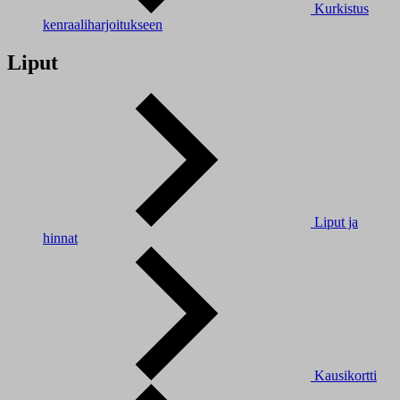
Kurkistus
kenraaliharjoitukseen
Liput
Liput ja
hinnat
Kausikortti