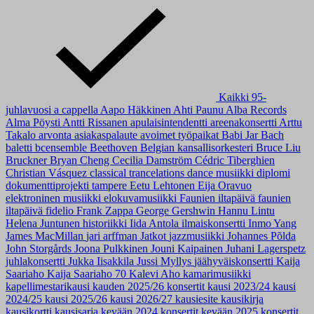
Kaikki
95-
juhlavuosi
a cappella
Aapo Häkkinen
Ahti Paunu
Alba Records
Alma Pöysti
Antti Rissanen
apulaisintendentti
areenakonsertti
Arttu
Takalo
arvonta
asiakaspalaute
avoimet työpaikat
Babi Jar
Bach
baletti
bcensemble
Beethoven
Belgian kansallisorkesteri
Bruce Liu
Bruckner
Bryan Cheng
Cecilia Damström
Cédric Tiberghien
Christian Vásquez
classical trancelations
dance musiikki
diplomi
dokumenttiprojekti tampere
Eetu Lehtonen
Eija Oravuo
elektroninen musiikki
elokuvamusiikki
Faunien iltapäivä
faunien
iltapäivä
fidelio
Frank Zappa
George Gershwin
Hannu Lintu
Helena Juntunen
historiikki
Iida Antola
ilmaiskonsertti
Inmo Yang
James MacMillan
jari arffman
Jatkot
jazzmusiikki
Johannes Põlda
John Storgårds
Joona Pulkkinen
Jouni Kaipainen
Juhani Lagerspetz
juhlakonsertti
Jukka Iisakkila
Jussi Myllys
jäähyväiskonsertti
Kaija
Saariaho
Kaija Saariaho 70
Kalevi Aho
kamarimusiikki
kapellimestarikausi
kauden 2025/26 konsertit
kausi 2023/24
kausi
2024/25
kausi 2025/26
kausi 2026/27
kausiesite
kausikirja
kausikortti
kausisarja
kevään 2024 konsertit
kevään 2025 konsertit