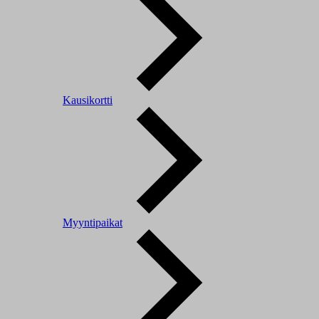
Kausikortti
Myyntipaikat