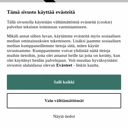
Tämä sivusto käyttää evästeitä
Tällä sivustolla käytetään välttämättömiä evästeitä (cookie)
palvelun teknisen toiminnan varmistamiseen.
Mikäli annat siihen luvan, käytämme evästeitä myös sosiaalisen
Myyntipaikat
median ominaisuuksien tukemiseen. Lisäksi jaamme sosiaalisen
median kumppaneillemme tietoja siitä, miten käytät
sivustoamme. Kumppanimme voivat yhdistää näitä tietoja
muihin tietoihin, joita olet antanut heille tai joita on kerätty, kun
olet käyttänyt heidän palvelujaan. Voit muuttaa hyväksyntääsi
sivuston alalaidassa olevan
Evästeet
- linkin kautta.
Ryhmät
Salli kaikki
Seuraa meitä somessa
Vain välttämättömät
Näytä tiedot