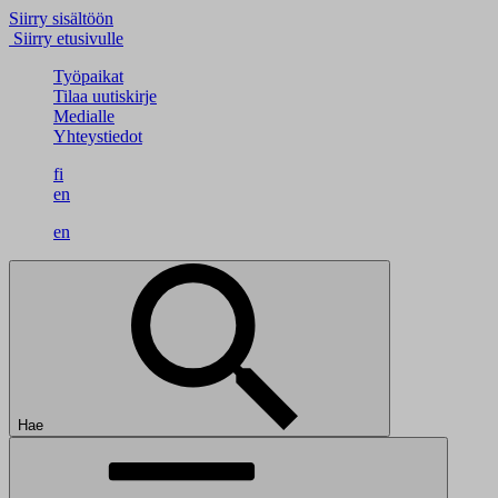
Siirry sisältöön
Siirry etusivulle
Työpaikat
Tilaa uutiskirje
Medialle
Yhteystiedot
fi
en
en
Hae