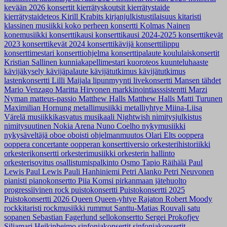
kevään 2026 konsertit
kierrätyskoutsit
kierrätystaide
kierrätystaideteos
Kirill Krabits
kirjanjulkistustilaisuus
kitaristi
klassinen musiikki
koko perheen konsertti
Kolmas Nainen
konemusiikki
konserttikausi
konserttikausi 2024-2025
konserttikevät
2023
konserttikevät 2024
konserttikävijä
konserttilippu
konserttimestari
konserttiohjelma
konserttipalaute
koululaiskonsertit
Kristian Sallinen
kunniakapellimestari
kuoroteos
kuunteluhaaste
kävijäkysely
kävijäpalaute
kävijätutkimus
kävijätutkimus
lastenkonsertti
Lilli Maijala
lipunmyynti
livekonsertti
Mansen tähdet
Mario Venzago
Maritta Hirvonen
markkinointiasssistentti
Marzi
Nyman
matteus-passio
Matthew Halls
Matthew Halls
Matti Turunen
Maximilian Hornung
metallimusiikki
metalliyhtye
Miina-Liisa
Värelä
musiikkikasvatus
musikaali
Nightwish
nimitysjulkistus
nimitysuutinen
Nokia Arena
Nuno Coelho
nykymusiikki
nykysäveltäjä
oboe
oboisti
ohjelmanmuutos
Olari Elts
ooppera
ooppera concertante
oopperan konserttiversio
orkesterihistoriikki
orkesterikonsertti
orkesterimusiikki
orkesterin hallinto
orkesterisovitus
osallistumispalkinto
Osmo Tapio Räihälä
Paul
Lewis
Paul Lewis
Pauli Hanhiniemi
Petri Alanko
Petri Neuvonen
pianisti
pianokonsertto
Piia Komsi
pirkanmaan jätehuolto
progressiivinen rock
puistokonsertti
Puistokonsertti 2025
Puistokonsertti 2026
Queen
Queen-yhtye
Rajaton
Robert Moody
rockkitaristi
rockmusiikki
rummut
Santtu-Matias Rouvali
satu
sopanen
Sebastian Fagerlund
sellokonsertto
Sergei Prokofjev
Siljamari Heikinheimo
sinfoniakonsertit
sinfoniakonsertit