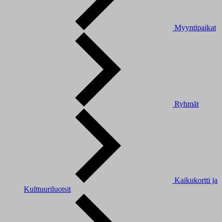
Myyntipaikat
Ryhmät
Kaikukortti ja
Kulttuuriluotsit