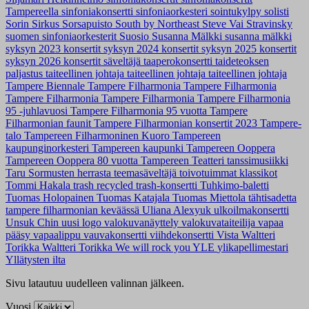
Tampereella
sinfoniakonsertti
sinfoniaorkesteri
sointukylpy
solisti
Sorin Sirkus
Sorsapuisto
South by Northeast
Steve Vai
Stravinsky
suomen sinfoniaorkesterit
Suosio
Susanna Mälkki
susanna mälkki
syksyn 2023 konsertit
syksyn 2024 konsertit
syksyn 2025 konsertit
syksyn 2026 konsertit
säveltäjä
taaperokonsertti
taideteoksen
paljastus
taiteellinen johtaja
taiteellinen johtaja
taiteellinen johtaja
Tampere Biennale
Tampere Filharmonia
Tampere Filharmonia
Tampere Filharmonia
Tampere Filharmonia
Tampere Filharmonia
95 -juhlavuosi
Tampere Filharmonia 95 vuotta
Tampere
Filharmonian faunit
Tampere Filharmonian konsertit 2023
Tampere-
talo
Tampereen Filharmoninen Kuoro
Tampereen
kaupunginorkesteri
Tampereen kaupunki
Tampereen Ooppera
Tampereen Ooppera 80 vuotta
Tampereen Teatteri
tanssimusiikki
Taru Sormusten herrasta
teemasäveltäjä
toivotuimmat klassikot
Tommi Hakala
trash recycled
trash-konsertti
Tuhkimo-baletti
Tuomas Holopainen
Tuomas Katajala
Tuomas Miettola
tähtisadetta
tampere filharmonian keväässä
Uliana Alexyuk
ulkoilmakonsertti
Unsuk Chin
uusi logo
valokuvanäyttely
valokuvataiteilija
vapaa
pääsy
vapaalippu
vauvakonsertti
viihdekonsertti
Vista
Waltteri
Torikka
Waltteri Torikka
We will rock you
YLE
ylikapellimestari
Yllätysten ilta
Sivu latautuu uudelleen valinnan jälkeen.
Vuosi