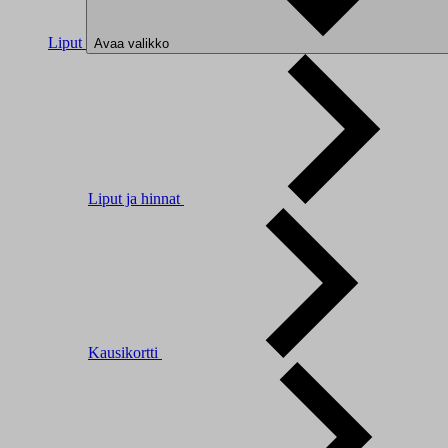
Liput
Avaa valikko
Liput ja hinnat
Kausikortti