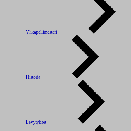
Ylikapellimestari
Historia
Levytykset