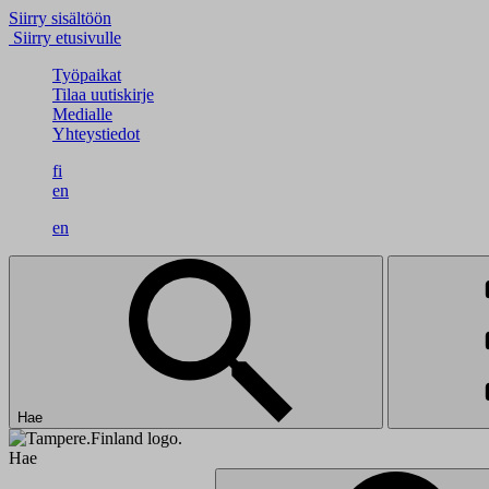
Siirry sisältöön
Siirry etusivulle
Työpaikat
Tilaa uutiskirje
Medialle
Yhteystiedot
fi
en
en
Hae
Hae