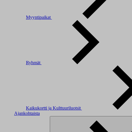
Myyntipaikat
Ryhmät
Kaikukortti ja Kulttuuriluotsit
Ajankohtaista