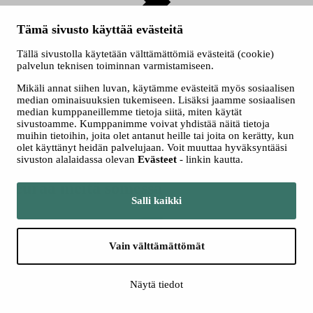
Tämä sivusto käyttää evästeitä
Myyntipaikat
Tällä sivustolla käytetään välttämättömiä evästeitä (cookie)
palvelun teknisen toiminnan varmistamiseen.
Mikäli annat siihen luvan, käytämme evästeitä myös sosiaalisen
median ominaisuuksien tukemiseen. Lisäksi jaamme sosiaalisen
median kumppaneillemme tietoja siitä, miten käytät
sivustoamme. Kumppanimme voivat yhdistää näitä tietoja
muihin tietoihin, joita olet antanut heille tai joita on kerätty, kun
olet käyttänyt heidän palvelujaan. Voit muuttaa hyväksyntääsi
Ryhmät
sivuston alalaidassa olevan
Evästeet
- linkin kautta.
Seuraa meitä somessa
Salli kaikki
Vain välttämättömät
Näytä tiedot
Facebook