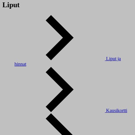
Liput
Liput ja
hinnat
Kausikortti