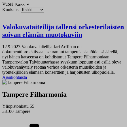
Vuosi
Kuukausi
Valokuvataiteilija tallensi orkesterilaisten
soivan elämän muotokuviin
12.9.2023
Valokuvataiteilija Jari Arffman on
dokumenttiprojektissaan seurannut tamperelaisia töidensä äärellä,
nyt hänen katseensa on kohdistunut Tampere Filharmoniaan.
Tampere-talon Talvipuutarhassa syyskuun loppuun asti esillä oleva
valokuvanäyttely raottaa verhoa orkesterin muusikoiden ja
työntekijöiden elämään konserttien ja harjoitusten ulkopuolella.
Ajankohtaista
Tampere Filharmonia
Yliopistonkatu 55
33100 Tampere