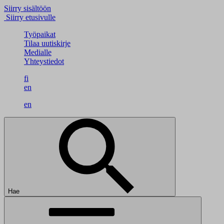
Siirry sisältöön
Siirry etusivulle
Työpaikat
Tilaa uutiskirje
Medialle
Yhteystiedot
fi
en
en
Hae