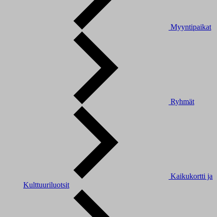
Myyntipaikat
Ryhmät
Kaikukortti ja
Kulttuuriluotsit