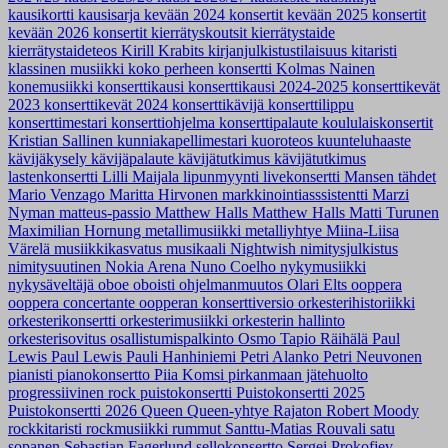
kausikortti
kausisarja
kevään 2024 konsertit
kevään 2025 konsertit
kevään 2026 konsertit
kierrätyskoutsit
kierrätystaide
kierrätystaideteos
Kirill Krabits
kirjanjulkistustilaisuus
kitaristi
klassinen musiikki
koko perheen konsertti
Kolmas Nainen
konemusiikki
konserttikausi
konserttikausi 2024-2025
konserttikevät
2023
konserttikevät 2024
konserttikävijä
konserttilippu
konserttimestari
konserttiohjelma
konserttipalaute
koululaiskonsertit
Kristian Sallinen
kunniakapellimestari
kuoroteos
kuunteluhaaste
kävijäkysely
kävijäpalaute
kävijätutkimus
kävijätutkimus
lastenkonsertti
Lilli Maijala
lipunmyynti
livekonsertti
Mansen tähdet
Mario Venzago
Maritta Hirvonen
markkinointiasssistentti
Marzi
Nyman
matteus-passio
Matthew Halls
Matthew Halls
Matti Turunen
Maximilian Hornung
metallimusiikki
metalliyhtye
Miina-Liisa
Värelä
musiikkikasvatus
musikaali
Nightwish
nimitysjulkistus
nimitysuutinen
Nokia Arena
Nuno Coelho
nykymusiikki
nykysäveltäjä
oboe
oboisti
ohjelmanmuutos
Olari Elts
ooppera
ooppera concertante
oopperan konserttiversio
orkesterihistoriikki
orkesterikonsertti
orkesterimusiikki
orkesterin hallinto
orkesterisovitus
osallistumispalkinto
Osmo Tapio Räihälä
Paul
Lewis
Paul Lewis
Pauli Hanhiniemi
Petri Alanko
Petri Neuvonen
pianisti
pianokonsertto
Piia Komsi
pirkanmaan jätehuolto
progressiivinen rock
puistokonsertti
Puistokonsertti 2025
Puistokonsertti 2026
Queen
Queen-yhtye
Rajaton
Robert Moody
rockkitaristi
rockmusiikki
rummut
Santtu-Matias Rouvali
satu
sopanen
Sebastian Fagerlund
sellokonsertto
Sergei Prokofjev