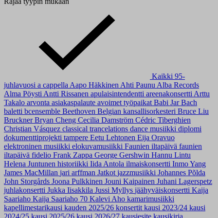
Rajaa tyypin mukaan
Kaikki
95-
juhlavuosi
a cappella
Aapo Häkkinen
Ahti Paunu
Alba Records
Alma Pöysti
Antti Rissanen
apulaisintendentti
areenakonsertti
Arttu
Takalo
arvonta
asiakaspalaute
avoimet työpaikat
Babi Jar
Bach
baletti
bcensemble
Beethoven
Belgian kansallisorkesteri
Bruce Liu
Bruckner
Bryan Cheng
Cecilia Damström
Cédric Tiberghien
Christian Vásquez
classical trancelations
dance musiikki
diplomi
dokumenttiprojekti tampere
Eetu Lehtonen
Eija Oravuo
elektroninen musiikki
elokuvamusiikki
Faunien iltapäivä
faunien
iltapäivä
fidelio
Frank Zappa
George Gershwin
Hannu Lintu
Helena Juntunen
historiikki
Iida Antola
ilmaiskonsertti
Inmo Yang
James MacMillan
jari arffman
Jatkot
jazzmusiikki
Johannes Põlda
John Storgårds
Joona Pulkkinen
Jouni Kaipainen
Juhani Lagerspetz
juhlakonsertti
Jukka Iisakkila
Jussi Myllys
jäähyväiskonsertti
Kaija
Saariaho
Kaija Saariaho 70
Kalevi Aho
kamarimusiikki
kapellimestarikausi
kauden 2025/26 konsertit
kausi 2023/24
kausi
2024/25
kausi 2025/26
kausi 2026/27
kausiesite
kausikirja