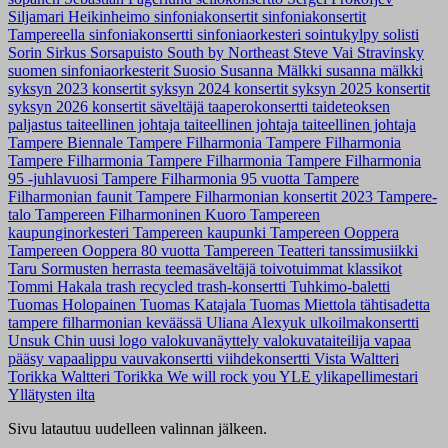
Siljamari Heikinheimo
sinfoniakonsertit
sinfoniakonsertit
Tampereella
sinfoniakonsertti
sinfoniaorkesteri
sointukylpy
solisti
Sorin Sirkus
Sorsapuisto
South by Northeast
Steve Vai
Stravinsky
suomen sinfoniaorkesterit
Suosio
Susanna Mälkki
susanna mälkki
syksyn 2023 konsertit
syksyn 2024 konsertit
syksyn 2025 konsertit
syksyn 2026 konsertit
säveltäjä
taaperokonsertti
taideteoksen
paljastus
taiteellinen johtaja
taiteellinen johtaja
taiteellinen johtaja
Tampere Biennale
Tampere Filharmonia
Tampere Filharmonia
Tampere Filharmonia
Tampere Filharmonia
Tampere Filharmonia
95 -juhlavuosi
Tampere Filharmonia 95 vuotta
Tampere
Filharmonian faunit
Tampere Filharmonian konsertit 2023
Tampere-
talo
Tampereen Filharmoninen Kuoro
Tampereen
kaupunginorkesteri
Tampereen kaupunki
Tampereen Ooppera
Tampereen Ooppera 80 vuotta
Tampereen Teatteri
tanssimusiikki
Taru Sormusten herrasta
teemasäveltäjä
toivotuimmat klassikot
Tommi Hakala
trash recycled
trash-konsertti
Tuhkimo-baletti
Tuomas Holopainen
Tuomas Katajala
Tuomas Miettola
tähtisadetta
tampere filharmonian keväässä
Uliana Alexyuk
ulkoilmakonsertti
Unsuk Chin
uusi logo
valokuvanäyttely
valokuvataiteilija
vapaa
pääsy
vapaalippu
vauvakonsertti
viihdekonsertti
Vista
Waltteri
Torikka
Waltteri Torikka
We will rock you
YLE
ylikapellimestari
Yllätysten ilta
Sivu latautuu uudelleen valinnan jälkeen.