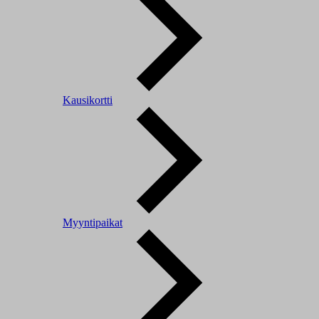
Kausikortti
Myyntipaikat