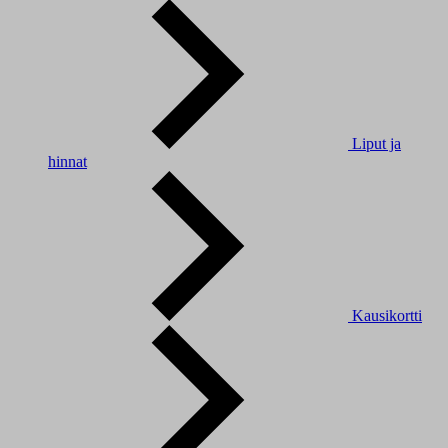
Liput ja
hinnat
Kausikortti