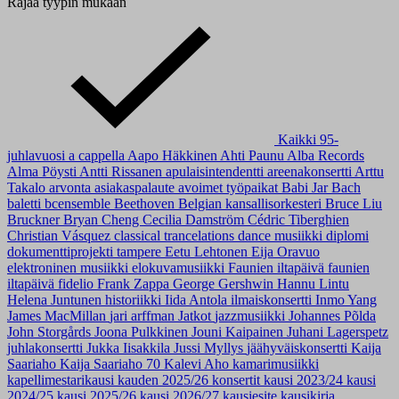
Rajaa tyypin mukaan
Kaikki
95-
juhlavuosi
a cappella
Aapo Häkkinen
Ahti Paunu
Alba Records
Alma Pöysti
Antti Rissanen
apulaisintendentti
areenakonsertti
Arttu
Takalo
arvonta
asiakaspalaute
avoimet työpaikat
Babi Jar
Bach
baletti
bcensemble
Beethoven
Belgian kansallisorkesteri
Bruce Liu
Bruckner
Bryan Cheng
Cecilia Damström
Cédric Tiberghien
Christian Vásquez
classical trancelations
dance musiikki
diplomi
dokumenttiprojekti tampere
Eetu Lehtonen
Eija Oravuo
elektroninen musiikki
elokuvamusiikki
Faunien iltapäivä
faunien
iltapäivä
fidelio
Frank Zappa
George Gershwin
Hannu Lintu
Helena Juntunen
historiikki
Iida Antola
ilmaiskonsertti
Inmo Yang
James MacMillan
jari arffman
Jatkot
jazzmusiikki
Johannes Põlda
John Storgårds
Joona Pulkkinen
Jouni Kaipainen
Juhani Lagerspetz
juhlakonsertti
Jukka Iisakkila
Jussi Myllys
jäähyväiskonsertti
Kaija
Saariaho
Kaija Saariaho 70
Kalevi Aho
kamarimusiikki
kapellimestarikausi
kauden 2025/26 konsertit
kausi 2023/24
kausi
2024/25
kausi 2025/26
kausi 2026/27
kausiesite
kausikirja