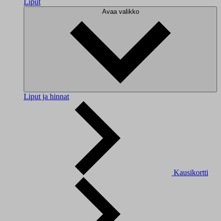
Liput
Avaa valikko
Liput ja hinnat
Kausikortti