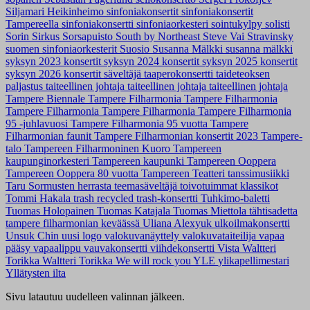
Siljamari Heikinheimo
sinfoniakonsertit
sinfoniakonsertit
Tampereella
sinfoniakonsertti
sinfoniaorkesteri
sointukylpy
solisti
Sorin Sirkus
Sorsapuisto
South by Northeast
Steve Vai
Stravinsky
suomen sinfoniaorkesterit
Suosio
Susanna Mälkki
susanna mälkki
syksyn 2023 konsertit
syksyn 2024 konsertit
syksyn 2025 konsertit
syksyn 2026 konsertit
säveltäjä
taaperokonsertti
taideteoksen
paljastus
taiteellinen johtaja
taiteellinen johtaja
taiteellinen johtaja
Tampere Biennale
Tampere Filharmonia
Tampere Filharmonia
Tampere Filharmonia
Tampere Filharmonia
Tampere Filharmonia
95 -juhlavuosi
Tampere Filharmonia 95 vuotta
Tampere
Filharmonian faunit
Tampere Filharmonian konsertit 2023
Tampere-
talo
Tampereen Filharmoninen Kuoro
Tampereen
kaupunginorkesteri
Tampereen kaupunki
Tampereen Ooppera
Tampereen Ooppera 80 vuotta
Tampereen Teatteri
tanssimusiikki
Taru Sormusten herrasta
teemasäveltäjä
toivotuimmat klassikot
Tommi Hakala
trash recycled
trash-konsertti
Tuhkimo-baletti
Tuomas Holopainen
Tuomas Katajala
Tuomas Miettola
tähtisadetta
tampere filharmonian keväässä
Uliana Alexyuk
ulkoilmakonsertti
Unsuk Chin
uusi logo
valokuvanäyttely
valokuvataiteilija
vapaa
pääsy
vapaalippu
vauvakonsertti
viihdekonsertti
Vista
Waltteri
Torikka
Waltteri Torikka
We will rock you
YLE
ylikapellimestari
Yllätysten ilta
Sivu latautuu uudelleen valinnan jälkeen.