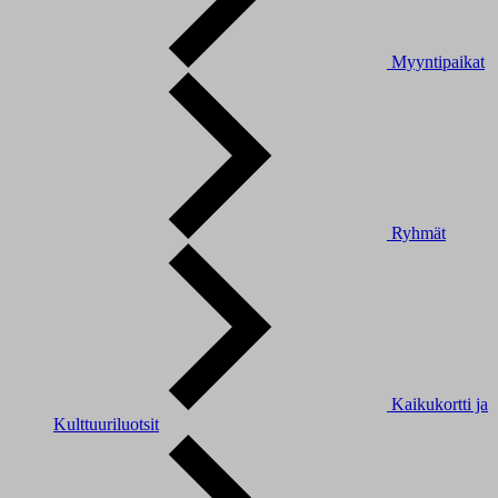
Myyntipaikat
Ryhmät
Kaikukortti ja
Kulttuuriluotsit