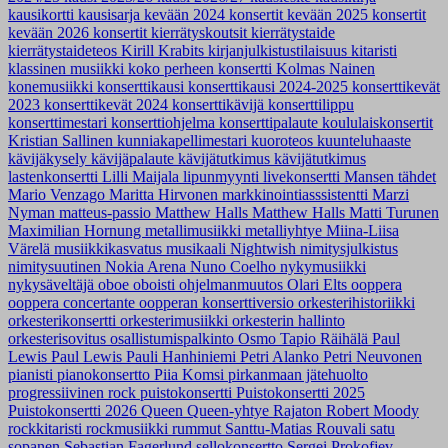
kausikortti
kausisarja
kevään 2024 konsertit
kevään 2025 konsertit
kevään 2026 konsertit
kierrätyskoutsit
kierrätystaide
kierrätystaideteos
Kirill Krabits
kirjanjulkistustilaisuus
kitaristi
klassinen musiikki
koko perheen konsertti
Kolmas Nainen
konemusiikki
konserttikausi
konserttikausi 2024-2025
konserttikevät
2023
konserttikevät 2024
konserttikävijä
konserttilippu
konserttimestari
konserttiohjelma
konserttipalaute
koululaiskonsertit
Kristian Sallinen
kunniakapellimestari
kuoroteos
kuunteluhaaste
kävijäkysely
kävijäpalaute
kävijätutkimus
kävijätutkimus
lastenkonsertti
Lilli Maijala
lipunmyynti
livekonsertti
Mansen tähdet
Mario Venzago
Maritta Hirvonen
markkinointiasssistentti
Marzi
Nyman
matteus-passio
Matthew Halls
Matthew Halls
Matti Turunen
Maximilian Hornung
metallimusiikki
metalliyhtye
Miina-Liisa
Värelä
musiikkikasvatus
musikaali
Nightwish
nimitysjulkistus
nimitysuutinen
Nokia Arena
Nuno Coelho
nykymusiikki
nykysäveltäjä
oboe
oboisti
ohjelmanmuutos
Olari Elts
ooppera
ooppera concertante
oopperan konserttiversio
orkesterihistoriikki
orkesterikonsertti
orkesterimusiikki
orkesterin hallinto
orkesterisovitus
osallistumispalkinto
Osmo Tapio Räihälä
Paul
Lewis
Paul Lewis
Pauli Hanhiniemi
Petri Alanko
Petri Neuvonen
pianisti
pianokonsertto
Piia Komsi
pirkanmaan jätehuolto
progressiivinen rock
puistokonsertti
Puistokonsertti 2025
Puistokonsertti 2026
Queen
Queen-yhtye
Rajaton
Robert Moody
rockkitaristi
rockmusiikki
rummut
Santtu-Matias Rouvali
satu
sopanen
Sebastian Fagerlund
sellokonsertto
Sergei Prokofjev