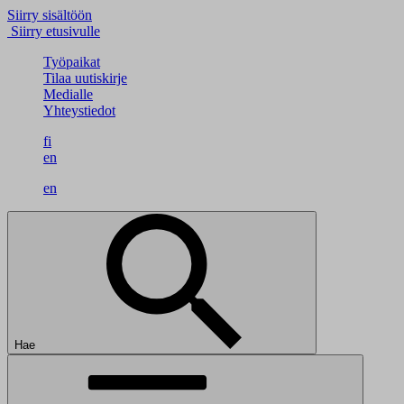
Siirry sisältöön
Siirry etusivulle
Työpaikat
Tilaa uutiskirje
Medialle
Yhteystiedot
fi
en
en
Hae