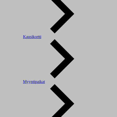
Kausikortti
Myyntipaikat