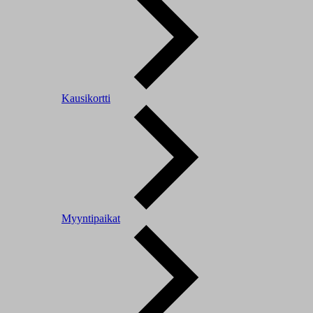
Kausikortti
Myyntipaikat