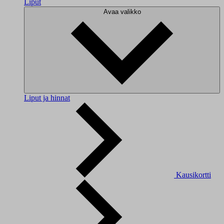
Liput
Avaa valikko
Liput ja hinnat
Kausikortti