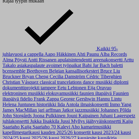
Rajaa tyypin mukaan
Kaikki
95-
juhlavuosi
a cappella
Aapo Häkkinen
Ahti Paunu
Alba Records
Alma Pöysti
Antti Rissanen
apulaisintendentti
areenakonsertti
Arttu
Takalo
asiakaspalaute
avoimet työpaikat
Babi Jar
Bach
baletti
bcensemble
Beethoven
Belgian kansallisorkesteri
Bruce Liu
Bruckner
Bryan Cheng
Cecilia Damström
Cédric Tiberghien
Christian Vásquez
classical trancelations
dance musiikki
diplomi
dokumenttiprojekti tampere
Eetu Lehtonen
Eija Oravuo
elektroninen musiikki
elokuvamusiikki
faunien iltapäivä
Faunien
iltapäivä
fidelio
Frank Zappa
George Gershwin
Hannu Lintu
Helena Juntunen
historiikki
Iida Antola
ilmaiskonsertti
Inmo Yang
James MacMillan
jari arffman
Jatkot
jazzmusiikki
Johannes Põlda
John Storgårds
Joona Pulkkinen
Jouni Kaipainen
Juhani Lagerspetz
juhlakonsertti
Jukka Iisakkila
Jussi Myllys
jäähyväiskonsertti
Kaija
Saariaho
Kaija Saariaho 70
Kalevi Aho
kamarimusiikki
kapellimestarikausi
kauden 2025/26 konsertit
kausi 2023/24
kausi
2024/25
kausi 2025/26
kausi 2026/27
kausiesite
kausikirja