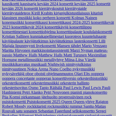
kausikortti
kausisarja
kevään 2024 konsertit
kevään 2025 konsertit
kevään 2026 konsertit
kierrätyskoutsit
kierrätystaide
kierrätystaideteos
Kirill Krabits
kirjanjulkistustilaisuus
kitaristi
klassinen musiikki
koko perheen konsertti
Kolmas Nainen
konemusiikki
konserttikausi
konserttikausi 2024-2025
konserttikevät
2023
konserttikevät 2024
konserttikävijä
konserttilippu
konserttimestari
konserttiohjelma
konserttipalaute
koululaiskonsertit
Kristian Sallinen
kunniakapellimestari
kuoroteos
kuunteluhaaste
kävijäpalaute
kävijätutkimus
kävijätutkimus
lastenkonsertti
Lilli
Maijala
lipunmyynti
livekonsertti
Mansen tähdet
Mario Venzago
Maritta Hirvonen
markkinointiasssistentti
Marzi Nyman
matteus-
passio
Matthew Halls
Matthew Halls
Matti Turunen
Maximilian
Hornung
metallimusiikki
metalliyhtye
Miina-Liisa Värelä
musiikkikasvatus
musikaali
Nightwish
nimitysjulkistus
nimitysuutinen
Nokia Arena
Nuno Coelho
nykymusiikki
nykysäveltäjä
oboe
oboisti
ohjelmanmuutos
Olari Elts
ooppera
ooppera concertante
oopperan konserttiversio
orkesterihistoriikki
orkesterikonsertti
orkesterimusiikki
orkesterin hallinto
orkesterisovitus
Osmo Tapio Räihälä
Paul Lewis
Paul Lewis
Pauli
Hanhiniemi
Petri Alanko
Petri Neuvonen
pianisti
pianokonsertto
Piia Komsi
pirkanmaan jätehuolto
progressiivinen rock
puistokonsertti
Puistokonsertti 2025
Queen
Queen-yhtye
Rajaton
Robert Moody
rockkitaristi
rockmusiikki
rummut
Santtu-Matias
Rouvali
satu sopanen
Sebastian Fagerlund
sellokonsertto
Sergei
Prokofjev
Siljamari Heikinheimo
sinfoniakonsertit
sinfoniakonsertit