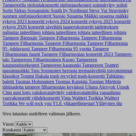
Tampereella
sinfoniakonsertti
sinfoniaorkesteri
sointukylpy
solisti
Sorin Sirkus
Sorsapuisto
South by Northeast
Steve Vai
Stravinsky
suomen sinfoniaorkesterit
Suosio
Susanna Mälkki
susanna mälkki
syksyn 2023 konsertit
syksyn 2024 konsertit
syksyn 2025 konsertit
syksyn 2026 konsertit
säveltäjä
taaperokonsertti
taideteoksen
paljastus
taiteellinen johtaja
taiteellinen johtaja
taiteellinen johtaja
Tampere Biennale
Tampere Filharmonia
Tampere Filharmonia
Tampere Filharmonia
Tampere Filharmonia
Tampere Filharmonia
95 -juhlavuosi
Tampere Filharmonia 95 vuotta
Tampere
Filharmonian faunit
Tampere Filharmonian konsertit 2023
Tampere-
talo
Tampereen Filharmoninen Kuoro
Tampereen
kaupunginorkesteri
Tampereen kaupunki
Tampereen Teatteri
tanssimusiikki
Taru Sormusten herrasta
teemasäveltäjä
toivotuimmat
klassikot
Tommi Hakala
trash recycled
trash-konsertti
Tuhkimo-
baletti
Tuomas Holopainen
Tuomas Katajala
Tuomas Miettola
tähtisadetta tampere filharmonian keväässä
Uliana Alexyuk
Unsuk
Chin
uusi logo
valokuvanäyttely
valokuvataiteilija
vapaalippu
vauvakonsertti
viihdekonsertti
Vista
Waltteri Torikka
Waltteri
Torikka
We will rock you
YLE
ylikapellimestari
Yllätysten ilta
Sivu latautuu uudelleen valinnan jälkeen.
Vuosi
Kuukausi