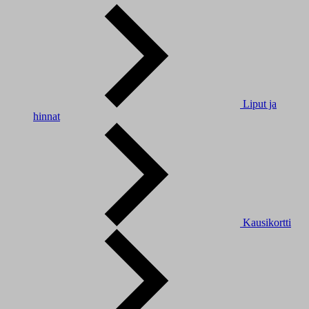
Liput ja
hinnat
Kausikortti