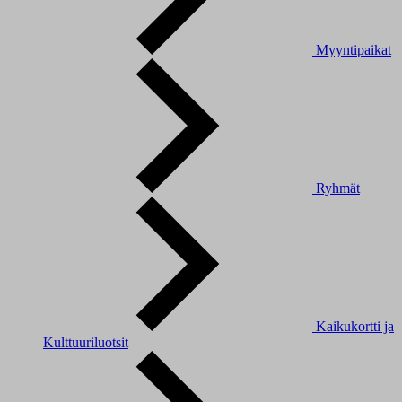
Myyntipaikat
Ryhmät
Kaikukortti ja
Kulttuuriluotsit