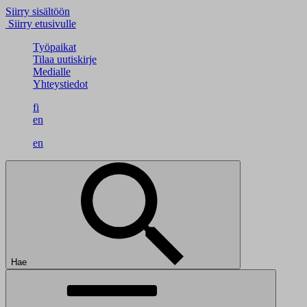
Siirry sisältöön
Siirry etusivulle
Työpaikat
Tilaa uutiskirje
Medialle
Yhteystiedot
fi
en
en
Hae