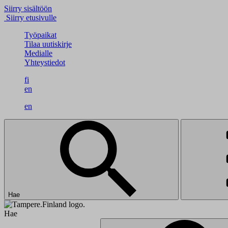
Siirry sisältöön
Siirry etusivulle
Työpaikat
Tilaa uutiskirje
Medialle
Yhteystiedot
fi
en
en
Hae
Hae