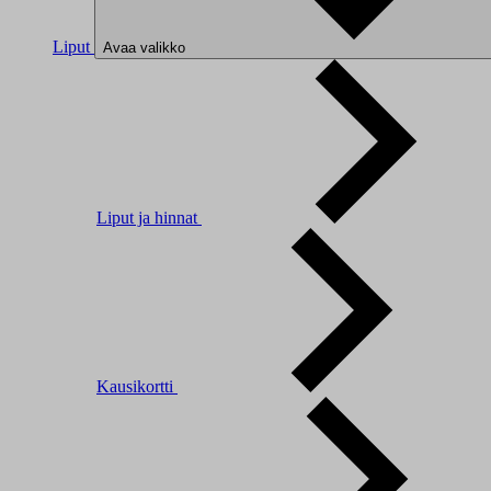
Liput
Avaa valikko
Liput ja hinnat
Kausikortti