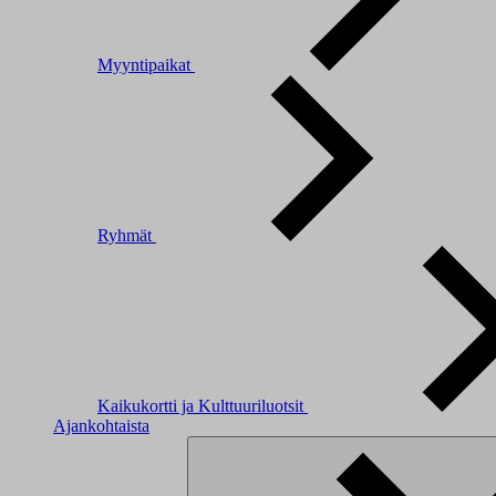
Myyntipaikat
Ryhmät
Kaikukortti ja Kulttuuriluotsit
Ajankohtaista