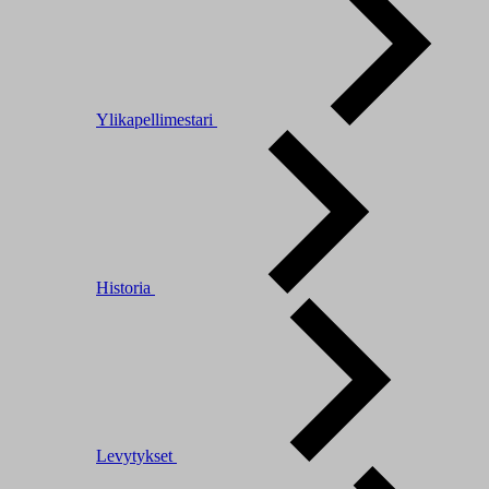
Ylikapellimestari
Historia
Levytykset