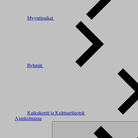
Myyntipaikat
Ryhmät
Kaikukortti ja Kulttuuriluotsit
Ajankohtaista