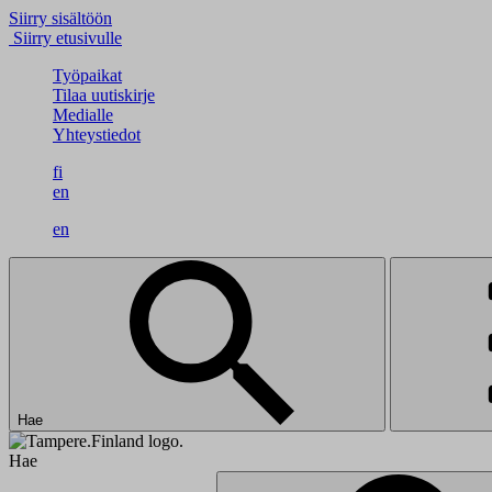
Siirry sisältöön
Siirry etusivulle
Työpaikat
Tilaa uutiskirje
Medialle
Yhteystiedot
fi
en
en
Hae
Hae