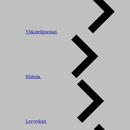
Ylikapellimestari
Historia
Levytykset