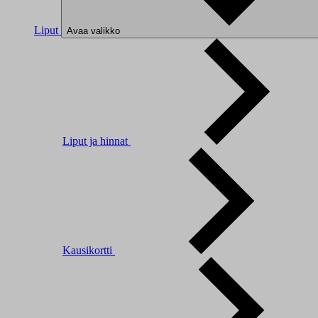
Liput
Avaa valikko
Liput ja hinnat
Kausikortti