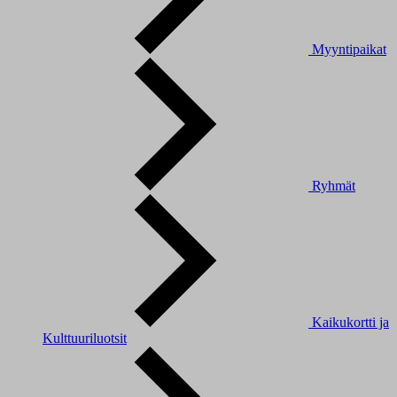
Myyntipaikat
Ryhmät
Kaikukortti ja
Kulttuuriluotsit