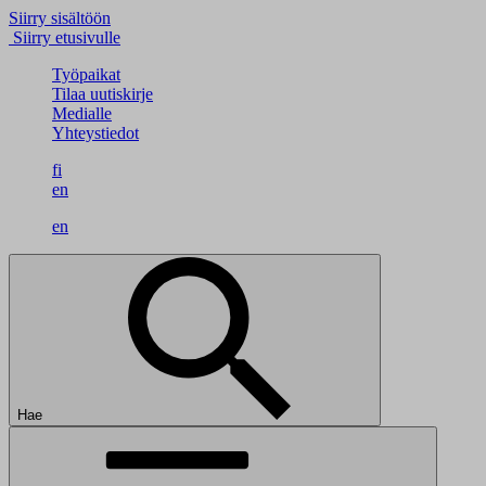
Siirry sisältöön
Siirry etusivulle
Työpaikat
Tilaa uutiskirje
Medialle
Yhteystiedot
fi
en
en
Hae