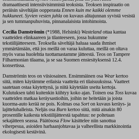
dramaattisesti intensiivisimmistä teoksista. Teoksen inspiraatio on
peräisin säveltäjän oopperasta
Ennen kuin me kaikki olemme
hukkuneet
.
Syvien vesien juhla
on kuvaus alitajunnan syvistä vesistä
ja sen tummanpuhuvista, pinnanalaisista intohimoista.
Cecilia Damströmin
(*1988, Helsinki)
Wasteland
ottaa kantaa
vaatteiden elinkaareen ja tilanteeseen, jossa hukumme
tekstiilijätteeseen. Teoksella säveltäjä haluaa saada ihmiset
ymmärtämään, että jos meillä on varaa kuluttaa, meillä on oltava
myös varaa huolehtia tuottamastamme jätteestä. Teos on Tampere
Filharmonian tilaama, ja se saa Suomen ensiesityksensä 12.4.
konsertissa.
Damströmin teos on viisiosainen. Ensimmäinen osa
Wear
kertoo
siitä, miten käytämme erilaisia vaatteita eri tilaisuuksissa. Vaatteet
saatetaan ostaa käytettynä, ja niitä käytetään useita kertoja.
Kulutuksen tahti kuitenkin kiihtyy koko ajan. Toinen osa
Toss
kuvaa
vaatteiden matkaa keräysastioihin, joihin ne heitetään ja joista
kuorma-auto kerää ne pois. Kolmas osa
Sort
on kuvaus keräys- ja
lajitteluhalleista. Neljäs osa
Burn
kertoo siitä, mitä ainakin 80
prosentille kaikesta tekstiilijätteestä tapahtuu: ne poltetaan
sekajätteen seassa. Päätösosa
Flow
käsittelee niin sanottua
viherpesua, asioiden harhaanjohtavaa ja valheellista markkinointia
ekologisesti kestävinä.