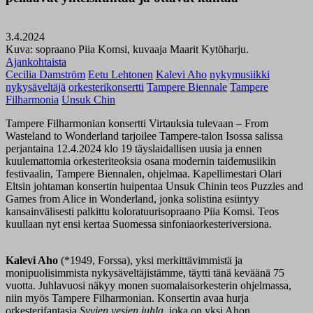
3.4.2024
Kuva: sopraano Piia Komsi, kuvaaja Maarit Kytöharju.
Ajankohtaista
Cecilia Damström
Eetu Lehtonen
Kalevi Aho
nykymusiikki
nykysäveltäjä
orkesterikonsertti
Tampere Biennale
Tampere
Filharmonia
Unsuk Chin
Tampere Filharmonian konsertti Virtauksia tulevaan – From
Wasteland to Wonderland tarjoilee Tampere-talon Isossa salissa
perjantaina 12.4.2024 klo 19 täyslaidallisen uusia ja ennen
kuulemattomia orkesteriteoksia osana modernin taidemusiikin
festivaalin, Tampere Biennalen, ohjelmaa. Kapellimestari Olari
Eltsin johtaman konsertin huipentaa Unsuk Chinin teos Puzzles and
Games from Alice in Wonderland, jonka solistina esiintyy
kansainvälisesti palkittu koloratuurisopraano Piia Komsi. Teos
kuullaan nyt ensi kertaa Suomessa sinfoniaorkesteriversiona.
Kalevi Aho
(*1949, Forssa), yksi merkittävimmistä ja
monipuolisimmista nykysäveltäjistämme, täytti tänä keväänä 75
vuotta. Juhlavuosi näkyy monen suomalaisorkesterin ohjelmassa,
niin myös Tampere Filharmonian. Konsertin avaa hurja
orkesterifantasia
Syvien vesien juhla
, joka on yksi Ahon