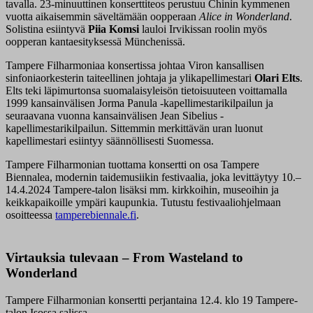
tavalla. 23-minuuttinen konserttiteos perustuu Chinin kymmenen
vuotta aikaisemmin säveltämään oopperaan
Alice in Wonderland
.
Solistina esiintyvä
Piia Komsi
lauloi Irvikissan roolin myös
oopperan kantaesityksessä Münchenissä.
Tampere Filharmoniaa konsertissa johtaa Viron kansallisen
sinfoniaorkesterin taiteellinen johtaja ja ylikapellimestari
Olari Elts
.
Elts teki läpimurtonsa suomalaisyleisön tietoisuuteen voittamalla
1999 kansainvälisen Jorma Panula -kapellimestarikilpailun ja
seuraavana vuonna kansainvälisen Jean Sibelius -
kapellimestarikilpailun. Sittemmin merkittävän uran luonut
kapellimestari esiintyy säännöllisesti Suomessa.
Tampere Filharmonian tuottama konsertti on osa Tampere
Biennalea, modernin taidemusiikin festivaalia, joka levittäytyy 10.–
14.4.2024 Tampere-talon lisäksi mm. kirkkoihin, museoihin ja
keikkapaikoille ympäri kaupunkia. Tutustu festivaaliohjelmaan
osoitteessa
tamperebiennale.fi
.
Virtauksia tulevaan – From Wasteland to
Wonderland
Tampere Filharmonian konsertti perjantaina 12.4. klo 19 Tampere-
talon Isossa salissa