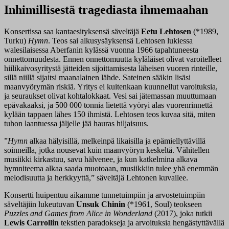
Inhimillisestä tragediasta ihmemaahan
Konsertissa saa kantaesityksensä säveltäjä
Eetu Lehtosen
(*1989,
Turku)
Hymn
. Teos sai alkusysäyksensä Lehtosen lukiessa
walesilaisessa Aberfanin kylässä vuonna 1966 tapahtuneesta
onnettomuudesta. Ennen onnettomuutta kyläläiset olivat varoitelleet
hiilikaivosyritystä jätteiden sijoittamisesta läheisen vuoren rinteille,
sillä niillä sijaitsi maanalainen lähde. Sateinen sääkin lisäsi
maanvyörymän riskiä. Yritys ei kuitenkaan kuunnellut varoituksia,
ja seuraukset olivat kohtalokkaat. Vesi sai jätemassan muuttumaan
epävakaaksi, ja 500 000 tonnia lietettä vyöryi alas vuorenrinnettä
kylään tappaen lähes 150 ihmistä. Lehtosen teos kuvaa sitä, miten
tuhon laantuessa jäljelle jää hauras hiljaisuus.
”
Hymn
alkaa hälyisillä, melkeinpä likaisilla ja epämiellyttävillä
soinneilla, jotka nousevat kuin maanvyöryn keskeltä. Vähitellen
musiikki kirkastuu, savu hälvenee, ja kun katkelmina alkava
hymniteema alkaa saada muotoaan, musiikkiin tulee yhä enemmän
melodisuutta ja herkkyyttä,” säveltäjä Lehtonen kuvailee.
Konsertti huipentuu aikamme tunnetuimpiin ja arvostetuimpiin
säveltäjiin lukeutuvan
Unsuk Chinin
(*1961, Soul) teokseen
Puzzles and Games from Alice in Wonderland
(2017), joka tutkii
Lewis Carrollin
tekstien paradokseja ja arvoituksia hengästyttävällä