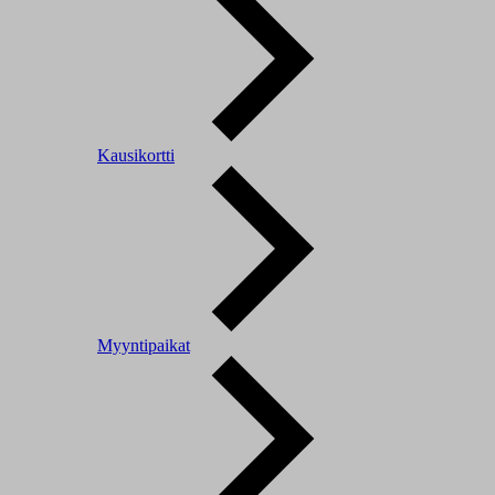
Kausikortti
Myyntipaikat