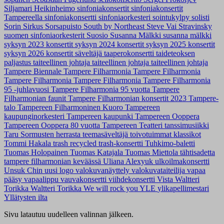
Siljamari Heikinheimo
sinfoniakonsertit
sinfoniakonsertit
Tampereella
sinfoniakonsertti
sinfoniaorkesteri
sointukylpy
solisti
Sorin Sirkus
Sorsapuisto
South by Northeast
Steve Vai
Stravinsky
suomen sinfoniaorkesterit
Suosio
Susanna Mälkki
susanna mälkki
syksyn 2023 konsertit
syksyn 2024 konsertit
syksyn 2025 konsertit
syksyn 2026 konsertit
säveltäjä
taaperokonsertti
taideteoksen
paljastus
taiteellinen johtaja
taiteellinen johtaja
taiteellinen johtaja
Tampere Biennale
Tampere Filharmonia
Tampere Filharmonia
Tampere Filharmonia
Tampere Filharmonia
Tampere Filharmonia
95 -juhlavuosi
Tampere Filharmonia 95 vuotta
Tampere
Filharmonian faunit
Tampere Filharmonian konsertit 2023
Tampere-
talo
Tampereen Filharmoninen Kuoro
Tampereen
kaupunginorkesteri
Tampereen kaupunki
Tampereen Ooppera
Tampereen Ooppera 80 vuotta
Tampereen Teatteri
tanssimusiikki
Taru Sormusten herrasta
teemasäveltäjä
toivotuimmat klassikot
Tommi Hakala
trash recycled
trash-konsertti
Tuhkimo-baletti
Tuomas Holopainen
Tuomas Katajala
Tuomas Miettola
tähtisadetta
tampere filharmonian keväässä
Uliana Alexyuk
ulkoilmakonsertti
Unsuk Chin
uusi logo
valokuvanäyttely
valokuvataiteilija
vapaa
pääsy
vapaalippu
vauvakonsertti
viihdekonsertti
Vista
Waltteri
Torikka
Waltteri Torikka
We will rock you
YLE
ylikapellimestari
Yllätysten ilta
Sivu latautuu uudelleen valinnan jälkeen.