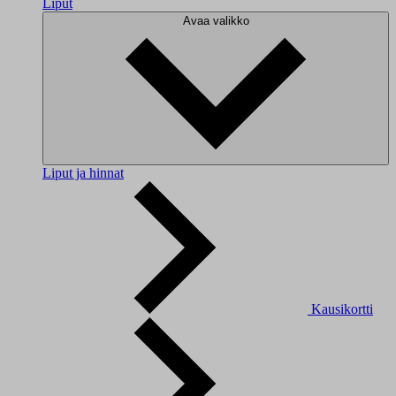
Liput
Avaa valikko
Liput ja hinnat
Kausikortti