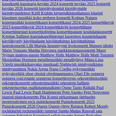
kausikortti
kausisarja
kevään 2024 konsertit
kevään 2025 konsertit
kevään 2026 konsertit
kierrätyskoutsit
kierrätystaide
kierrätystaideteos
Kirill Krabits
kirjanjulkistustilaisuus
kitaristi
klassinen musiikki
koko perheen konsertti
Kolmas Nainen
konemusiikki
konserttikausi
konserttikausi 2024-2025
konserttikevät
2023
konserttikevät 2024
konserttikävijä
konserttilippu
konserttimestari
konserttiohjelma
konserttipalaute
koululaiskonsertit
Kristian Sallinen
kunniakapellimestari
kuoroteos
kuunteluhaaste
kävijäkysely
kävijäpalaute
kävijätutkimus
kävijätutkimus
lastenkonsertti
Lilli Maijala
lipunmyynti
livekonsertti
Mansen tähdet
Mario Venzago
Maritta Hirvonen
markkinointiasssistentti
Marzi
Nyman
matteus-passio
Matthew Halls
Matthew Halls
Matti Turunen
Maximilian Hornung
metallimusiikki
metalliyhtye
Miina-Liisa
Värelä
musiikkikasvatus
musikaali
Nightwish
nimitysjulkistus
nimitysuutinen
Nokia Arena
Nuno Coelho
nykymusiikki
nykysäveltäjä
oboe
oboisti
ohjelmanmuutos
Olari Elts
ooppera
ooppera concertante
oopperan konserttiversio
orkesterihistoriikki
orkesterikonsertti
orkesterimusiikki
orkesterin hallinto
orkesterisovitus
osallistumispalkinto
Osmo Tapio Räihälä
Paul
Lewis
Paul Lewis
Pauli Hanhiniemi
Petri Alanko
Petri Neuvonen
pianisti
pianokonsertto
Piia Komsi
pirkanmaan jätehuolto
progressiivinen rock
puistokonsertti
Puistokonsertti 2025
Puistokonsertti 2026
Queen
Queen-yhtye
Rajaton
Robert Moody
rockkitaristi
rockmusiikki
rummut
Santtu-Matias Rouvali
satu
sopanen
Sebastian Fagerlund
sellokonsertto
Sergei Prokofjev