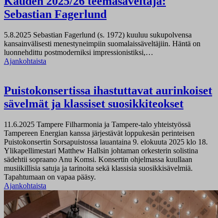
Kauden 2025/26 teemasäveltäjä:
Sebastian Fagerlund
5.8.2025
Sebastian Fagerlund (s. 1972) kuuluu sukupolvensa
kansainvälisesti menestyneimpiin suomalaissäveltäjiin. Häntä on
luonnehdittu postmoderniksi impressionistiksi,…
Ajankohtaista
Puistokonsertissa ihastuttavat aurinkoiset
sävelmät ja klassiset suosikkiteokset
11.6.2025
Tampere Filharmonia ja Tampere-talo yhteistyössä
Tampereen Energian kanssa järjestävät loppukesän perinteisen
Puistokonsertin Sorsapuistossa lauantaina 9. elokuuta 2025 klo 18.
Ylikapellimestari Matthew Hallsin johtaman orkesterin solistina
sädehtii sopraano Anu Komsi. Konsertin ohjelmassa kuullaan
musiikillisia satuja ja tarinoita sekä klassisia suosikkisävelmiä.
Tapahtumaan on vapaa pääsy.
Ajankohtaista