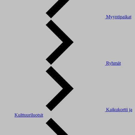
Myyntipaikat
Ryhmät
Kaikukortti ja
Kulttuuriluotsit