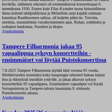
kuvitella, millainen orkesteri oli ensimmäisessä konsertissaan 6.
tammikuuta 1930. Ennen kuin Elias Kyander tuona historiallisena
iltana kohotti tahtipuikkonsa ja Melartinin sarja kajahti soimaan
kauniissa Raatihuoneen salissa, oli kuljettu pitkä tie. Toiveita,
unelmia, suunnitelmia vuosikymmenten ajan. Rahan, soittimien ja
soittajien hankintaa. Nuottien ja tilojen.
Ajankohtaista
Tampere Filharmonia jakaa 95
vapaalippua syksyn konsertteihin -
ensimmäiset voi löytää Puistokonsertissa
7.8.2025
Tampere Filharmonia täyttää tänä vuonna 95 vuotta.
Merkkivuoden kunniaksi koko kaupungin orkesteri haluaa tarjota
iloa ja elämyksiä musiikin ystäville, ja jakaa alkavan syksyn
konsertteihin 95 vapaalippua. Ensimmäiset vapaaliput voi löytää
Sorsapuistosta ja Tampere-talosta lauantaina 9. elokuuta
Puistokonsertin aikana.
Ajankohtaista