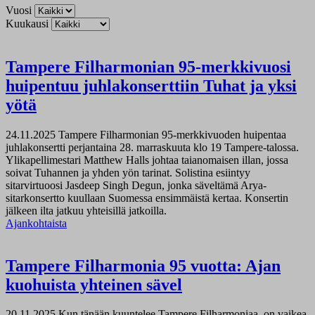
Vuosi
Kuukausi
Tampere Filharmonian 95-merkkivuosi
huipentuu juhlakonserttiin Tuhat ja yksi
yötä
24.11.2025
Tampere Filharmonian 95-merkkivuoden huipentaa
juhlakonsertti perjantaina 28. marraskuuta klo 19 Tampere-talossa.
Ylikapellimestari Matthew Halls johtaa taianomaisen illan, jossa
soivat Tuhannen ja yhden yön tarinat. Solistina esiintyy
sitarvirtuoosi Jasdeep Singh Degun, jonka säveltämä Arya-
sitarkonsertto kuullaan Suomessa ensimmäistä kertaa. Konsertin
jälkeen ilta jatkuu yhteisillä jatkoilla.
Ajankohtaista
Tampere Filharmonia 95 vuotta: Ajan
kuohuista yhteinen sävel
20.11.2025
Kun tänään kuuntelee Tampere Filharmoniaa, on vaikea