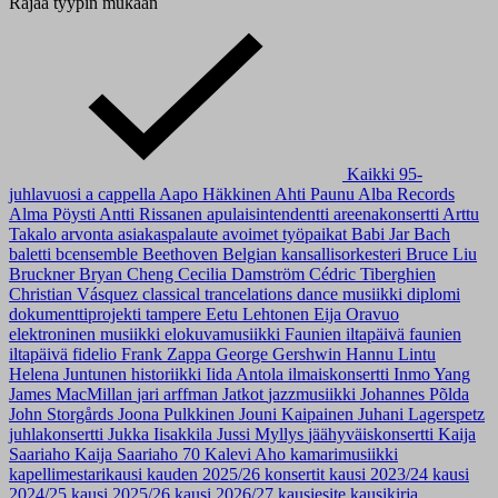
Rajaa tyypin mukaan
Kaikki
95-
juhlavuosi
a cappella
Aapo Häkkinen
Ahti Paunu
Alba Records
Alma Pöysti
Antti Rissanen
apulaisintendentti
areenakonsertti
Arttu
Takalo
arvonta
asiakaspalaute
avoimet työpaikat
Babi Jar
Bach
baletti
bcensemble
Beethoven
Belgian kansallisorkesteri
Bruce Liu
Bruckner
Bryan Cheng
Cecilia Damström
Cédric Tiberghien
Christian Vásquez
classical trancelations
dance musiikki
diplomi
dokumenttiprojekti tampere
Eetu Lehtonen
Eija Oravuo
elektroninen musiikki
elokuvamusiikki
Faunien iltapäivä
faunien
iltapäivä
fidelio
Frank Zappa
George Gershwin
Hannu Lintu
Helena Juntunen
historiikki
Iida Antola
ilmaiskonsertti
Inmo Yang
James MacMillan
jari arffman
Jatkot
jazzmusiikki
Johannes Põlda
John Storgårds
Joona Pulkkinen
Jouni Kaipainen
Juhani Lagerspetz
juhlakonsertti
Jukka Iisakkila
Jussi Myllys
jäähyväiskonsertti
Kaija
Saariaho
Kaija Saariaho 70
Kalevi Aho
kamarimusiikki
kapellimestarikausi
kauden 2025/26 konsertit
kausi 2023/24
kausi
2024/25
kausi 2025/26
kausi 2026/27
kausiesite
kausikirja