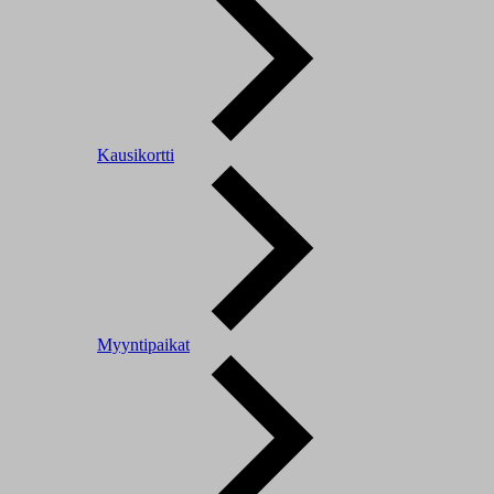
Kausikortti
Myyntipaikat