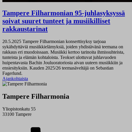
Tampere Filharmonian 95-juhlasyksyssä
soivat suuret tunteet ja musiikilliset
rakkaustarinat
20.5.2025
Tampere Filharmonian konserttisyksy tarjoaa
sykähdyttäviä musiikkielämyksiä, joiden yhdistävänä teemana on
rakkaus eri muodoissaan. Musiikki kertoo tarinoita ihmissuhteista,
tunteista ja elämän kohtaloista. Teokset ulottuvat juhlavuoden
huipentavasta Bachin Jouluoratoriosta aivan uuteen musiikkiin ja
ensiesityksiin. Kauden 2025/26 teemasäveltäjä on Sebastian
Fagerlund.
Ajankohtaista
Tampere Filharmonia
Yliopistonkatu 55
33100 Tampere