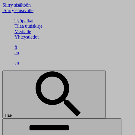
Siirry sisältöön
Siirry etusivulle
Työpaikat
Tilaa uutiskirje
Medialle
Yhteystiedot
fi
en
en
Hae