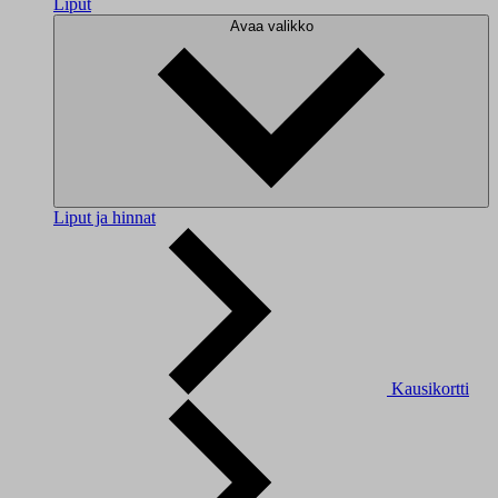
Liput
Avaa valikko
Liput ja hinnat
Kausikortti