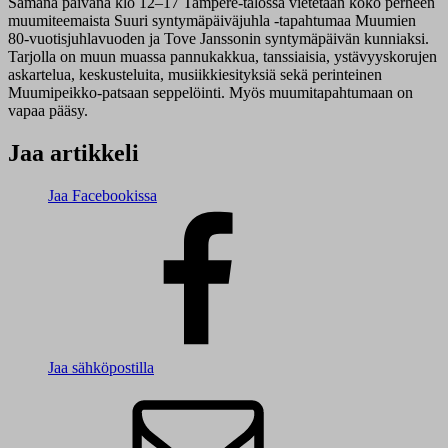
Samana päivänä klo 12–17 Tampere-talossa vietetään koko perheen
muumiteemaista Suuri syntymäpäiväjuhla -tapahtumaa Muumien
80-vuotisjuhlavuoden ja Tove Janssonin syntymäpäivän kunniaksi.
Tarjolla on muun muassa pannukakkua, tanssiaisia, ystävyyskorujen
askartelua, keskusteluita, musiikkiesityksiä sekä perinteinen
Muumipeikko-patsaan seppelöinti. Myös muumitapahtumaan on
vapaa pääsy.
Jaa artikkeli
Jaa Facebookissa
Jaa sähköpostilla