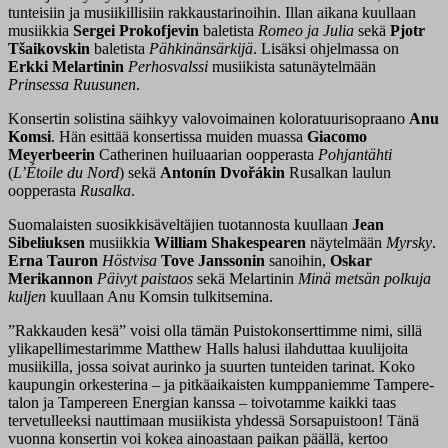
tunteisiin ja musiikillisiin rakkaustarinoihin. Illan aikana kuullaan
musiikkia
Sergei Prokofjevin
baletista
Romeo ja Julia
sekä
Pjotr
Tšaikovskin
baletista
Pähkinänsärkijä
. Lisäksi ohjelmassa on
Erkki Melartinin
Perhosvalssi
musiikista satunäytelmään
Prinsessa Ruusunen
.
Konsertin solistina säihkyy valovoimainen koloratuurisopraano
Anu
Komsi
. Hän esittää konsertissa muiden muassa
Giacomo
Meyerbeerin
Catherinen huiluaarian oopperasta
Pohjantähti
(
L’Étoile du Nord
) sekä
Antonín Dvořákin
Rusalkan laulun
oopperasta
Rusalka
.
Suomalaisten suosikkisäveltäjien tuotannosta kuullaan
Jean
Sibeliuksen
musiikkia
William Shakespearen
näytelmään
Myrsky
.
Erna Tauron
Höstvisa
Tove Janssonin
sanoihin,
Oskar
Merikannon
Päivyt paistaos
sekä Melartinin
Minä metsän polkuja
kuljen
kuullaan Anu Komsin tulkitsemina.
”Rakkauden kesä” voisi olla tämän Puistokonserttimme nimi, sillä
ylikapellimestarimme Matthew Halls halusi ilahduttaa kuulijoita
musiikilla, jossa soivat aurinko ja suurten tunteiden tarinat. Koko
kaupungin orkesterina – ja pitkäaikaisten kumppaniemme Tampere-
talon ja Tampereen Energian kanssa – toivotamme kaikki taas
tervetulleeksi nauttimaan musiikista yhdessä Sorsapuistoon! Tänä
vuonna konsertin voi kokea ainoastaan paikan päällä, kertoo