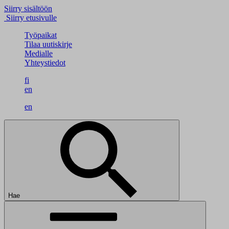
Siirry sisältöön
Siirry etusivulle
Työpaikat
Tilaa uutiskirje
Medialle
Yhteystiedot
fi
en
en
Hae