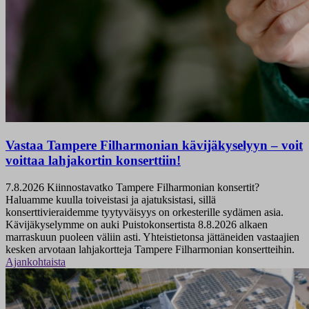
Vastaa Tampere Filharmonian kävijäkyselyyn – voit
voittaa lahjakortin konserttiin!
7.8.2026
Kiinnostavatko Tampere Filharmonian konsertit?
Haluamme kuulla toiveistasi ja ajatuksistasi, sillä
konserttivieraidemme tyytyväisyys on orkesterille sydämen asia.
Kävijäkyselymme on auki Puistokonsertista 8.8.2026 alkaen
marraskuun puoleen väliin asti. Yhteistietonsa jättäneiden vastaajien
kesken arvotaan lahjakortteja Tampere Filharmonian konsertteihin.
Ajankohtaista