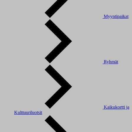
Myyntipaikat
Ryhmät
Kaikukortti ja
Kulttuuriluotsit