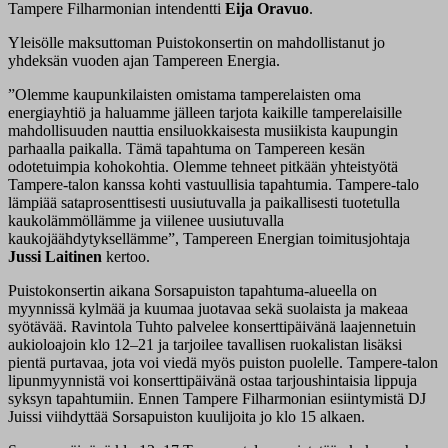
Tampere Filharmonian intendentti
Eija Oravuo
.
Yleisölle maksuttoman Puistokonsertin on mahdollistanut jo
yhdeksän vuoden ajan Tampereen Energia.
”Olemme kaupunkilaisten omistama tamperelaisten oma
energiayhtiö ja haluamme jälleen tarjota kaikille tamperelaisille
mahdollisuuden nauttia ensiluokkaisesta musiikista kaupungin
parhaalla paikalla. Tämä tapahtuma on Tampereen kesän
odotetuimpia kohokohtia. Olemme tehneet pitkään yhteistyötä
Tampere-talon kanssa kohti vastuullisia tapahtumia. Tampere-talo
lämpiää sataprosenttisesti uusiutuvalla ja paikallisesti tuotetulla
kaukolämmöllämme ja viilenee uusiutuvalla
kaukojäähdytyksellämme”, Tampereen Energian toimitusjohtaja
Jussi Laitinen
kertoo.
Puistokonsertin aikana Sorsapuiston tapahtuma-alueella on
myynnissä kylmää ja kuumaa juotavaa sekä suolaista ja makeaa
syötävää. Ravintola Tuhto palvelee konserttipäivänä laajennetuin
aukioloajoin klo 12–21 ja tarjoilee tavallisen ruokalistan lisäksi
pientä purtavaa, jota voi viedä myös puiston puolelle. Tampere-talon
lipunmyynnistä voi konserttipäivänä ostaa tarjoushintaisia lippuja
syksyn tapahtumiin. Ennen Tampere Filharmonian esiintymistä DJ
Juissi viihdyttää Sorsapuiston kuulijoita jo klo 15 alkaen.