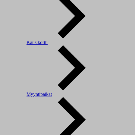
Kausikortti
Myyntipaikat