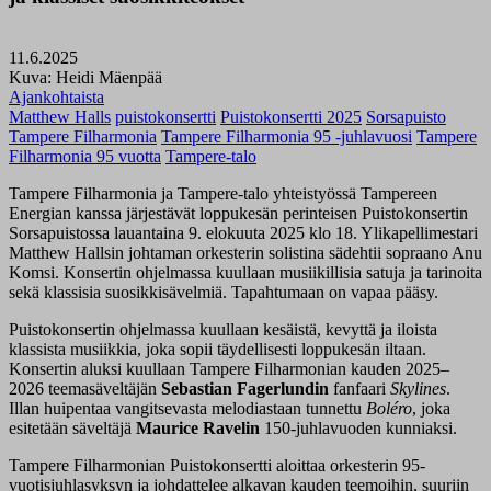
11.6.2025
Kuva: Heidi Mäenpää
Ajankohtaista
Matthew Halls
puistokonsertti
Puistokonsertti 2025
Sorsapuisto
Tampere Filharmonia
Tampere Filharmonia 95 -juhlavuosi
Tampere
Filharmonia 95 vuotta
Tampere-talo
Tampere Filharmonia ja Tampere-talo yhteistyössä Tampereen
Energian kanssa järjestävät loppukesän perinteisen Puistokonsertin
Sorsapuistossa lauantaina 9. elokuuta 2025 klo 18. Ylikapellimestari
Matthew Hallsin johtaman orkesterin solistina sädehtii sopraano Anu
Komsi. Konsertin ohjelmassa kuullaan musiikillisia satuja ja tarinoita
sekä klassisia suosikkisävelmiä. Tapahtumaan on vapaa pääsy.
Puistokonsertin ohjelmassa kuullaan kesäistä, kevyttä ja iloista
klassista musiikkia, joka sopii täydellisesti loppukesän iltaan.
Konsertin aluksi kuullaan Tampere Filharmonian kauden 2025–
2026 teemasäveltäjän
Sebastian Fagerlundin
fanfaari
Skylines
.
Illan huipentaa vangitsevasta melodiastaan tunnettu
Boléro
, joka
esitetään säveltäjä
Maurice Ravelin
150-juhlavuoden kunniaksi.
Tampere Filharmonian Puistokonsertti aloittaa orkesterin 95-
vuotisjuhlasyksyn ja johdattelee alkavan kauden teemoihin, suuriin