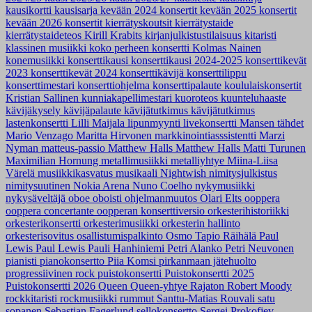
kausikortti
kausisarja
kevään 2024 konsertit
kevään 2025 konsertit
kevään 2026 konsertit
kierrätyskoutsit
kierrätystaide
kierrätystaideteos
Kirill Krabits
kirjanjulkistustilaisuus
kitaristi
klassinen musiikki
koko perheen konsertti
Kolmas Nainen
konemusiikki
konserttikausi
konserttikausi 2024-2025
konserttikevät
2023
konserttikevät 2024
konserttikävijä
konserttilippu
konserttimestari
konserttiohjelma
konserttipalaute
koululaiskonsertit
Kristian Sallinen
kunniakapellimestari
kuoroteos
kuunteluhaaste
kävijäkysely
kävijäpalaute
kävijätutkimus
kävijätutkimus
lastenkonsertti
Lilli Maijala
lipunmyynti
livekonsertti
Mansen tähdet
Mario Venzago
Maritta Hirvonen
markkinointiasssistentti
Marzi
Nyman
matteus-passio
Matthew Halls
Matthew Halls
Matti Turunen
Maximilian Hornung
metallimusiikki
metalliyhtye
Miina-Liisa
Värelä
musiikkikasvatus
musikaali
Nightwish
nimitysjulkistus
nimitysuutinen
Nokia Arena
Nuno Coelho
nykymusiikki
nykysäveltäjä
oboe
oboisti
ohjelmanmuutos
Olari Elts
ooppera
ooppera concertante
oopperan konserttiversio
orkesterihistoriikki
orkesterikonsertti
orkesterimusiikki
orkesterin hallinto
orkesterisovitus
osallistumispalkinto
Osmo Tapio Räihälä
Paul
Lewis
Paul Lewis
Pauli Hanhiniemi
Petri Alanko
Petri Neuvonen
pianisti
pianokonsertto
Piia Komsi
pirkanmaan jätehuolto
progressiivinen rock
puistokonsertti
Puistokonsertti 2025
Puistokonsertti 2026
Queen
Queen-yhtye
Rajaton
Robert Moody
rockkitaristi
rockmusiikki
rummut
Santtu-Matias Rouvali
satu
sopanen
Sebastian Fagerlund
sellokonsertto
Sergei Prokofjev