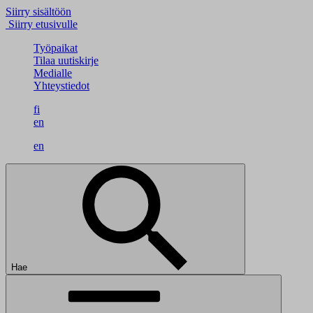
Siirry sisältöön
Siirry etusivulle
Työpaikat
Tilaa uutiskirje
Medialle
Yhteystiedot
fi
en
en
Hae