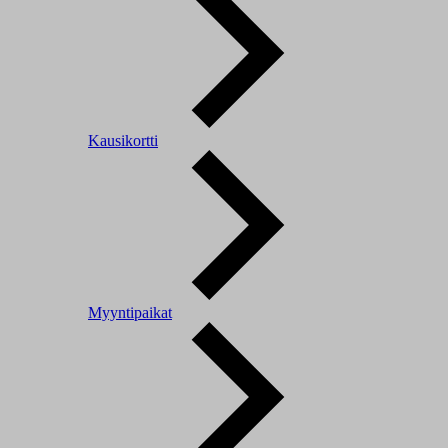
Kausikortti
Myyntipaikat