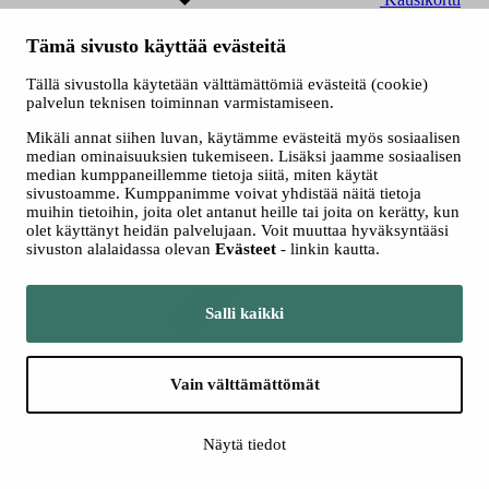
Tämä sivusto käyttää evästeitä
Tällä sivustolla käytetään välttämättömiä evästeitä (cookie)
palvelun teknisen toiminnan varmistamiseen.
Mikäli annat siihen luvan, käytämme evästeitä myös sosiaalisen
median ominaisuuksien tukemiseen. Lisäksi jaamme sosiaalisen
Myyntipaikat
median kumppaneillemme tietoja siitä, miten käytät
sivustoamme. Kumppanimme voivat yhdistää näitä tietoja
muihin tietoihin, joita olet antanut heille tai joita on kerätty, kun
olet käyttänyt heidän palvelujaan. Voit muuttaa hyväksyntääsi
sivuston alalaidassa olevan
Evästeet
- linkin kautta.
Salli kaikki
Ryhmät
Seuraa meitä somessa
Vain välttämättömät
Näytä tiedot