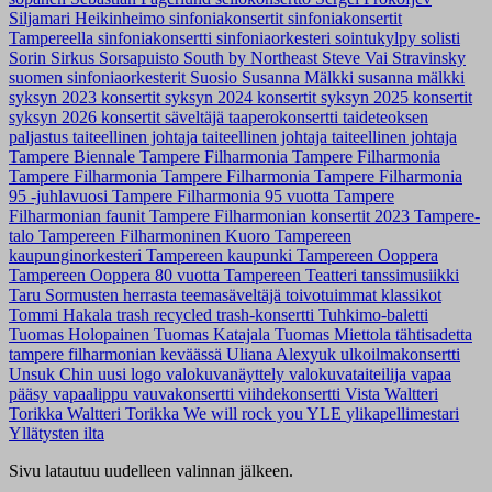
Siljamari Heikinheimo
sinfoniakonsertit
sinfoniakonsertit
Tampereella
sinfoniakonsertti
sinfoniaorkesteri
sointukylpy
solisti
Sorin Sirkus
Sorsapuisto
South by Northeast
Steve Vai
Stravinsky
suomen sinfoniaorkesterit
Suosio
Susanna Mälkki
susanna mälkki
syksyn 2023 konsertit
syksyn 2024 konsertit
syksyn 2025 konsertit
syksyn 2026 konsertit
säveltäjä
taaperokonsertti
taideteoksen
paljastus
taiteellinen johtaja
taiteellinen johtaja
taiteellinen johtaja
Tampere Biennale
Tampere Filharmonia
Tampere Filharmonia
Tampere Filharmonia
Tampere Filharmonia
Tampere Filharmonia
95 -juhlavuosi
Tampere Filharmonia 95 vuotta
Tampere
Filharmonian faunit
Tampere Filharmonian konsertit 2023
Tampere-
talo
Tampereen Filharmoninen Kuoro
Tampereen
kaupunginorkesteri
Tampereen kaupunki
Tampereen Ooppera
Tampereen Ooppera 80 vuotta
Tampereen Teatteri
tanssimusiikki
Taru Sormusten herrasta
teemasäveltäjä
toivotuimmat klassikot
Tommi Hakala
trash recycled
trash-konsertti
Tuhkimo-baletti
Tuomas Holopainen
Tuomas Katajala
Tuomas Miettola
tähtisadetta
tampere filharmonian keväässä
Uliana Alexyuk
ulkoilmakonsertti
Unsuk Chin
uusi logo
valokuvanäyttely
valokuvataiteilija
vapaa
pääsy
vapaalippu
vauvakonsertti
viihdekonsertti
Vista
Waltteri
Torikka
Waltteri Torikka
We will rock you
YLE
ylikapellimestari
Yllätysten ilta
Sivu latautuu uudelleen valinnan jälkeen.