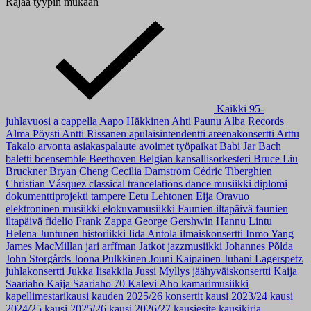
Rajaa tyypin mukaan
Kaikki
95-
juhlavuosi
a cappella
Aapo Häkkinen
Ahti Paunu
Alba Records
Alma Pöysti
Antti Rissanen
apulaisintendentti
areenakonsertti
Arttu
Takalo
arvonta
asiakaspalaute
avoimet työpaikat
Babi Jar
Bach
baletti
bcensemble
Beethoven
Belgian kansallisorkesteri
Bruce Liu
Bruckner
Bryan Cheng
Cecilia Damström
Cédric Tiberghien
Christian Vásquez
classical trancelations
dance musiikki
diplomi
dokumenttiprojekti tampere
Eetu Lehtonen
Eija Oravuo
elektroninen musiikki
elokuvamusiikki
Faunien iltapäivä
faunien
iltapäivä
fidelio
Frank Zappa
George Gershwin
Hannu Lintu
Helena Juntunen
historiikki
Iida Antola
ilmaiskonsertti
Inmo Yang
James MacMillan
jari arffman
Jatkot
jazzmusiikki
Johannes Põlda
John Storgårds
Joona Pulkkinen
Jouni Kaipainen
Juhani Lagerspetz
juhlakonsertti
Jukka Iisakkila
Jussi Myllys
jäähyväiskonsertti
Kaija
Saariaho
Kaija Saariaho 70
Kalevi Aho
kamarimusiikki
kapellimestarikausi
kauden 2025/26 konsertit
kausi 2023/24
kausi
2024/25
kausi 2025/26
kausi 2026/27
kausiesite
kausikirja