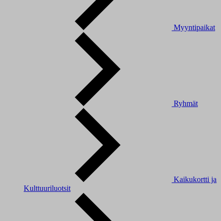
Myyntipaikat
Ryhmät
Kaikukortti ja
Kulttuuriluotsit