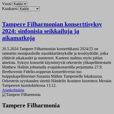
Vuosi
Kuukausi
Tampere Filharmonian konserttisyksy
2024: sinfonisia seikkailuja ja
aikamatkoja
20.5.2024
Tampere Filharmonian konserttikausi 2024/25 on
omistettu monipuolisille musiikkielämyksille ja teoslöydöille, jotka
ylittävät aikakaudet ja mantereet. Kauteen mahtuu myös juhlan
aineksia. Syksyn konsertit käynnistyvät orkesterin ylikapellimestarin
Matthew Hallsin johtamalla avajaiskonsertilla perjantaina 27.9.
Beethovenin Fidelio-oopperan konserttiversio tuo
huippukapellimestari Susanna Mälkin Tampereelle lokakuussa.
Orkesterin syyskauden sinetöi Händelin ikoninen kuoroteos Messias
Tampereen tuomiokirkossa 13.12.
Ajankohtaista
Tampere Filharmonia