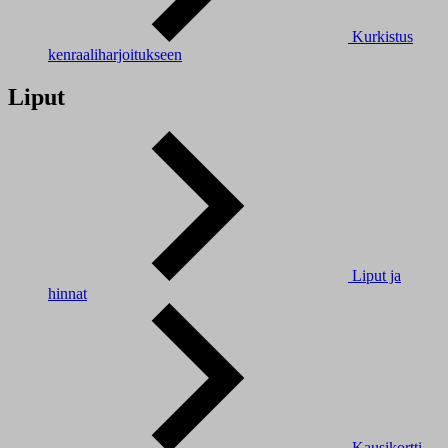
Kurkistus
kenraaliharjoitukseen
Liput
Liput ja
hinnat
Kausikortti