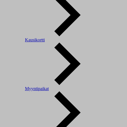
Kausikortti
Myyntipaikat