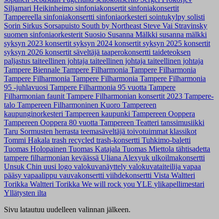
Siljamari Heikinheimo
sinfoniakonsertit
sinfoniakonsertit
Tampereella
sinfoniakonsertti
sinfoniaorkesteri
sointukylpy
solisti
Sorin Sirkus
Sorsapuisto
South by Northeast
Steve Vai
Stravinsky
suomen sinfoniaorkesterit
Suosio
Susanna Mälkki
susanna mälkki
syksyn 2023 konsertit
syksyn 2024 konsertit
syksyn 2025 konsertit
syksyn 2026 konsertit
säveltäjä
taaperokonsertti
taideteoksen
paljastus
taiteellinen johtaja
taiteellinen johtaja
taiteellinen johtaja
Tampere Biennale
Tampere Filharmonia
Tampere Filharmonia
Tampere Filharmonia
Tampere Filharmonia
Tampere Filharmonia
95 -juhlavuosi
Tampere Filharmonia 95 vuotta
Tampere
Filharmonian faunit
Tampere Filharmonian konsertit 2023
Tampere-
talo
Tampereen Filharmoninen Kuoro
Tampereen
kaupunginorkesteri
Tampereen kaupunki
Tampereen Ooppera
Tampereen Ooppera 80 vuotta
Tampereen Teatteri
tanssimusiikki
Taru Sormusten herrasta
teemasäveltäjä
toivotuimmat klassikot
Tommi Hakala
trash recycled
trash-konsertti
Tuhkimo-baletti
Tuomas Holopainen
Tuomas Katajala
Tuomas Miettola
tähtisadetta
tampere filharmonian keväässä
Uliana Alexyuk
ulkoilmakonsertti
Unsuk Chin
uusi logo
valokuvanäyttely
valokuvataiteilija
vapaa
pääsy
vapaalippu
vauvakonsertti
viihdekonsertti
Vista
Waltteri
Torikka
Waltteri Torikka
We will rock you
YLE
ylikapellimestari
Yllätysten ilta
Sivu latautuu uudelleen valinnan jälkeen.