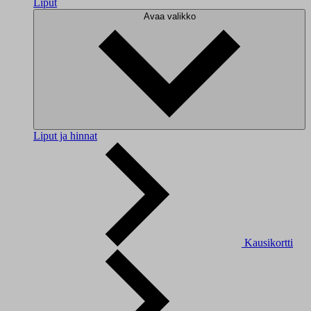
Liput
Avaa valikko
Liput ja hinnat
Kausikortti