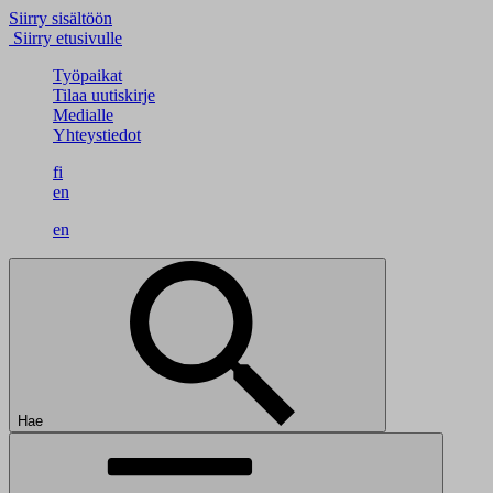
Siirry sisältöön
Siirry etusivulle
Työpaikat
Tilaa uutiskirje
Medialle
Yhteystiedot
fi
en
en
Hae