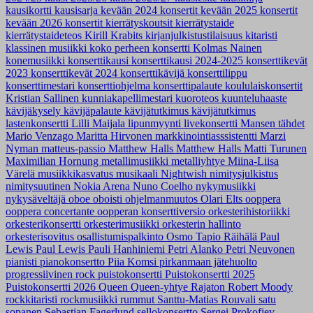
kausikortti
kausisarja
kevään 2024 konsertit
kevään 2025 konsertit
kevään 2026 konsertit
kierrätyskoutsit
kierrätystaide
kierrätystaideteos
Kirill Krabits
kirjanjulkistustilaisuus
kitaristi
klassinen musiikki
koko perheen konsertti
Kolmas Nainen
konemusiikki
konserttikausi
konserttikausi 2024-2025
konserttikevät
2023
konserttikevät 2024
konserttikävijä
konserttilippu
konserttimestari
konserttiohjelma
konserttipalaute
koululaiskonsertit
Kristian Sallinen
kunniakapellimestari
kuoroteos
kuunteluhaaste
kävijäkysely
kävijäpalaute
kävijätutkimus
kävijätutkimus
lastenkonsertti
Lilli Maijala
lipunmyynti
livekonsertti
Mansen tähdet
Mario Venzago
Maritta Hirvonen
markkinointiasssistentti
Marzi
Nyman
matteus-passio
Matthew Halls
Matthew Halls
Matti Turunen
Maximilian Hornung
metallimusiikki
metalliyhtye
Miina-Liisa
Värelä
musiikkikasvatus
musikaali
Nightwish
nimitysjulkistus
nimitysuutinen
Nokia Arena
Nuno Coelho
nykymusiikki
nykysäveltäjä
oboe
oboisti
ohjelmanmuutos
Olari Elts
ooppera
ooppera concertante
oopperan konserttiversio
orkesterihistoriikki
orkesterikonsertti
orkesterimusiikki
orkesterin hallinto
orkesterisovitus
osallistumispalkinto
Osmo Tapio Räihälä
Paul
Lewis
Paul Lewis
Pauli Hanhiniemi
Petri Alanko
Petri Neuvonen
pianisti
pianokonsertto
Piia Komsi
pirkanmaan jätehuolto
progressiivinen rock
puistokonsertti
Puistokonsertti 2025
Puistokonsertti 2026
Queen
Queen-yhtye
Rajaton
Robert Moody
rockkitaristi
rockmusiikki
rummut
Santtu-Matias Rouvali
satu
sopanen
Sebastian Fagerlund
sellokonsertto
Sergei Prokofjev