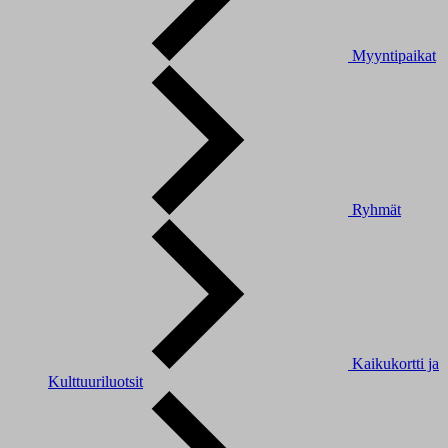
Myyntipaikat
Ryhmät
Kaikukortti ja
Kulttuuriluotsit