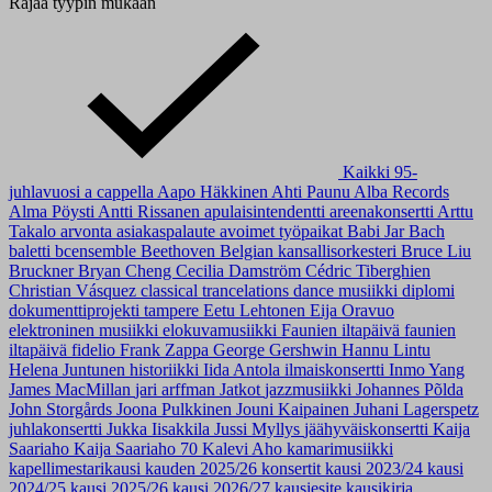
Rajaa tyypin mukaan
Kaikki
95-
juhlavuosi
a cappella
Aapo Häkkinen
Ahti Paunu
Alba Records
Alma Pöysti
Antti Rissanen
apulaisintendentti
areenakonsertti
Arttu
Takalo
arvonta
asiakaspalaute
avoimet työpaikat
Babi Jar
Bach
baletti
bcensemble
Beethoven
Belgian kansallisorkesteri
Bruce Liu
Bruckner
Bryan Cheng
Cecilia Damström
Cédric Tiberghien
Christian Vásquez
classical trancelations
dance musiikki
diplomi
dokumenttiprojekti tampere
Eetu Lehtonen
Eija Oravuo
elektroninen musiikki
elokuvamusiikki
Faunien iltapäivä
faunien
iltapäivä
fidelio
Frank Zappa
George Gershwin
Hannu Lintu
Helena Juntunen
historiikki
Iida Antola
ilmaiskonsertti
Inmo Yang
James MacMillan
jari arffman
Jatkot
jazzmusiikki
Johannes Põlda
John Storgårds
Joona Pulkkinen
Jouni Kaipainen
Juhani Lagerspetz
juhlakonsertti
Jukka Iisakkila
Jussi Myllys
jäähyväiskonsertti
Kaija
Saariaho
Kaija Saariaho 70
Kalevi Aho
kamarimusiikki
kapellimestarikausi
kauden 2025/26 konsertit
kausi 2023/24
kausi
2024/25
kausi 2025/26
kausi 2026/27
kausiesite
kausikirja