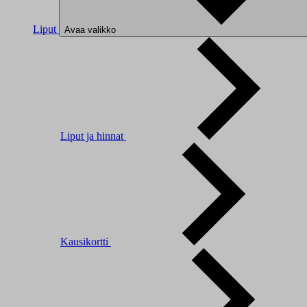
Liput
Avaa valikko
Liput ja hinnat
Kausikortti