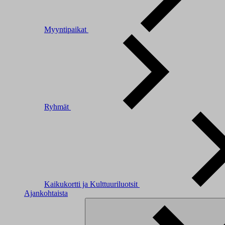
Myyntipaikat
Ryhmät
Kaikukortti ja Kulttuuriluotsit
Ajankohtaista