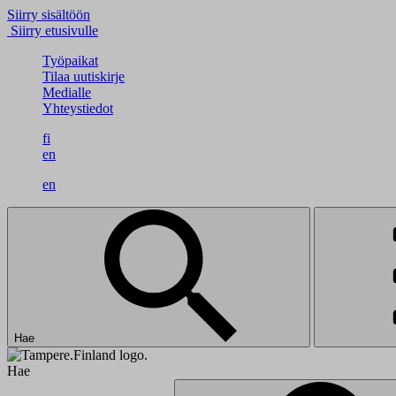
Siirry sisältöön
Siirry etusivulle
Työpaikat
Tilaa uutiskirje
Medialle
Yhteystiedot
fi
en
en
Hae
Hae