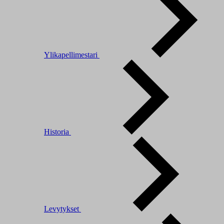
Ylikapellimestari
Historia
Levytykset