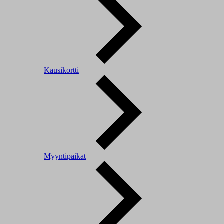
Kausikortti
Myyntipaikat