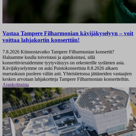
Vastaa Tampere Filharmonian kävijäkyselyyn – voit
voittaa lahjakortin konserttiin!
7.8.2026
Kiinnostavatko Tampere Filharmonian konsertit?
Haluamme kuulla toiveistasi ja ajatuksistasi, sillä
konserttivieraidemme tyytyväisyys on orkesterille sydämen asia.
Kävijäkyselymme on auki Puistokonsertista 8.8.2026 alkaen
marraskuun puoleen väliin asti. Yhteistietonsa jättäneiden vastaajien
kesken arvotaan lahjakortteja Tampere Filharmonian konsertteihin.
Ajankohtaista