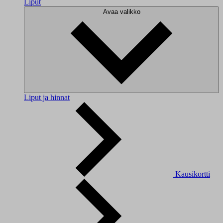
Liput
Avaa valikko
Liput ja hinnat
Kausikortti