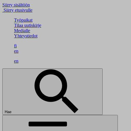
Siirry sisältöön
Siirry etusivulle
Työpaikat
Tilaa uutiskirje
Medialle
Yhteystiedot
fi
en
en
Hae