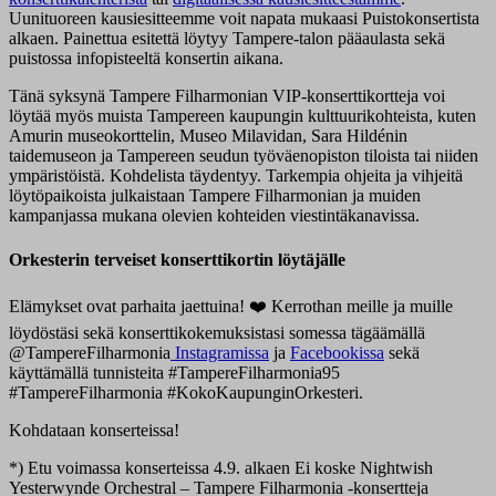
Uunituoreen kausiesitteemme voit napata mukaasi Puistokonsertista
alkaen. Painettua esitettä löytyy Tampere-talon pääaulasta sekä
puistossa infopisteeltä konsertin aikana.
Tänä syksynä Tampere Filharmonian VIP-konserttikortteja voi
löytää myös muista Tampereen kaupungin kulttuurikohteista, kuten
Amurin museokorttelin, Museo Milavidan, Sara Hildénin
taidemuseon ja Tampereen seudun työväenopiston tiloista tai niiden
ympäristöistä. Kohdelista täydentyy. Tarkempia ohjeita ja vihjeitä
löytöpaikoista julkaistaan Tampere Filharmonian ja muiden
kampanjassa mukana olevien kohteiden viestintäkanavissa.
Orkesterin terveiset konserttikortin löytäjälle
Elämykset ovat parhaita jaettuina! ❤️ Kerrothan meille ja muille
löydöstäsi sekä konserttikokemuksistasi somessa tägäämällä
@TampereFilharmonia
Instagramissa
ja
Facebookissa
sekä
käyttämällä tunnisteita #TampereFilharmonia95
#TampereFilharmonia #KokoKaupunginOrkesteri.
Kohdataan konserteissa!
*) Etu voimassa konserteissa 4.9. alkaen Ei koske Nightwish
Yesterwynde Orchestral – Tampere Filharmonia -konsertteja