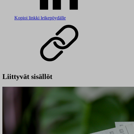
Kopioi linkki leikepöydälle
Liittyvät sisällöt