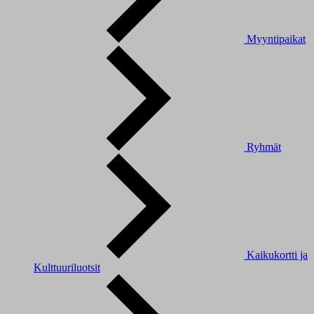
Myyntipaikat
Ryhmät
Kaikukortti ja
Kulttuuriluotsit