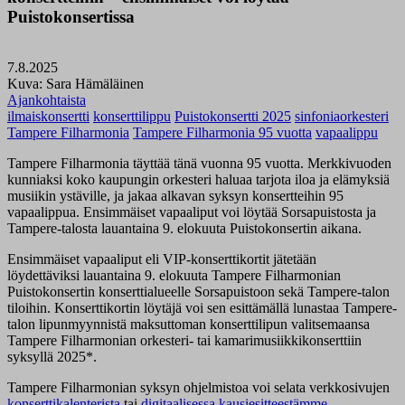
Puistokonsertissa
7.8.2025
Kuva: Sara Hämäläinen
Ajankohtaista
ilmaiskonsertti
konserttilippu
Puistokonsertti 2025
sinfoniaorkesteri
Tampere Filharmonia
Tampere Filharmonia 95 vuotta
vapaalippu
Tampere Filharmonia täyttää tänä vuonna 95 vuotta. Merkkivuoden
kunniaksi koko kaupungin orkesteri haluaa tarjota iloa ja elämyksiä
musiikin ystäville, ja jakaa alkavan syksyn konsertteihin 95
vapaalippua. Ensimmäiset vapaaliput voi löytää Sorsapuistosta ja
Tampere-talosta lauantaina 9. elokuuta Puistokonsertin aikana.
Ensimmäiset vapaaliput eli VIP-konserttikortit jätetään
löydettäviksi lauantaina 9. elokuuta Tampere Filharmonian
Puistokonsertin
konserttialueelle Sorsapuistoon sekä Tampere-talon
tiloihin. Konserttikortin löytäjä voi sen esittämällä lunastaa Tampere-
talon lipunmyynnistä maksuttoman konserttilipun valitsemaansa
Tampere Filharmonian orkesteri- tai kamarimusiikkikonserttiin
syksyllä 2025*.
Tampere Filharmonian syksyn ohjelmistoa voi selata verkkosivujen
konserttikalenterista
tai
digitaalisessa kausiesitteestämme
.