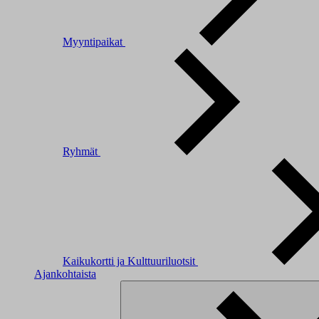
Myyntipaikat
Ryhmät
Kaikukortti ja Kulttuuriluotsit
Ajankohtaista