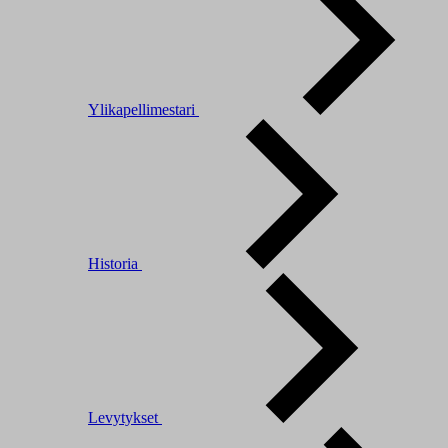
Ylikapellimestari
Historia
Levytykset