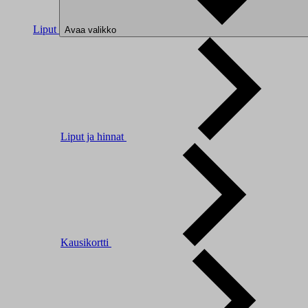
Liput
Avaa valikko
Liput ja hinnat
Kausikortti