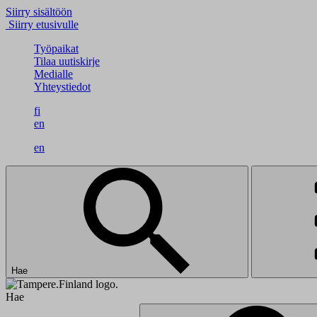
Siirry sisältöön
Siirry etusivulle
Työpaikat
Tilaa uutiskirje
Medialle
Yhteystiedot
fi
en
en
Hae
Hae