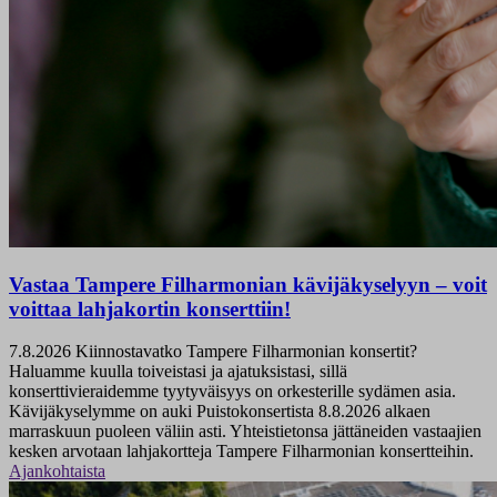
Vastaa Tampere Filharmonian kävijäkyselyyn – voit
voittaa lahjakortin konserttiin!
7.8.2026
Kiinnostavatko Tampere Filharmonian konsertit?
Haluamme kuulla toiveistasi ja ajatuksistasi, sillä
konserttivieraidemme tyytyväisyys on orkesterille sydämen asia.
Kävijäkyselymme on auki Puistokonsertista 8.8.2026 alkaen
marraskuun puoleen väliin asti. Yhteistietonsa jättäneiden vastaajien
kesken arvotaan lahjakortteja Tampere Filharmonian konsertteihin.
Ajankohtaista