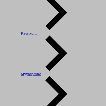
Kausikortti
Myyntipaikat