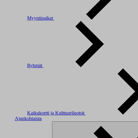
Myyntipaikat
Ryhmät
Kaikukortti ja Kulttuuriluotsit
Ajankohtaista