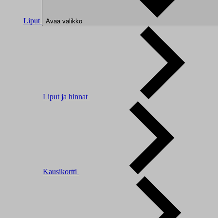
Liput
Avaa valikko
Liput ja hinnat
Kausikortti