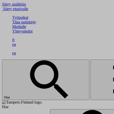
Siirry sisältöön
Siirry etusivulle
Työpaikat
Tilaa uutiskirje
Medialle
Yhteystiedot
fi
en
en
Hae
Hae