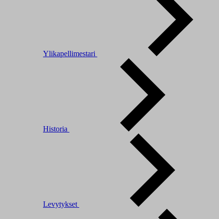
Ylikapellimestari
Historia
Levytykset