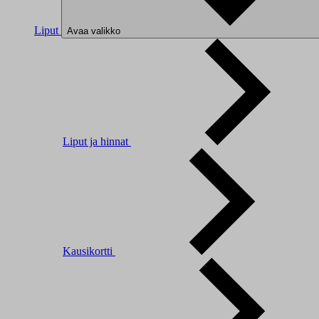
Liput
Avaa valikko
Liput ja hinnat
Kausikortti