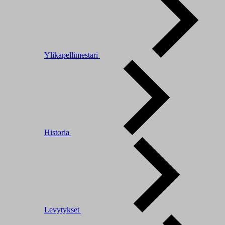
Ylikapellimestari
Historia
Levytykset