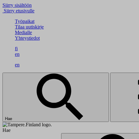
Siirry sisältöön
Siirry etusivulle
Työpaikat
Tilaa uutiskirje
Medialle
Yhteystiedot
fi
en
en
Hae
Hae