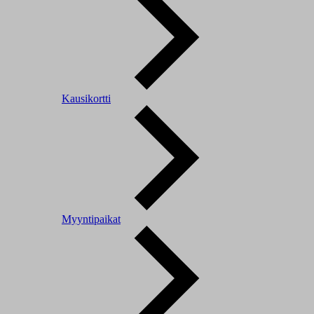
Kausikortti
Myyntipaikat