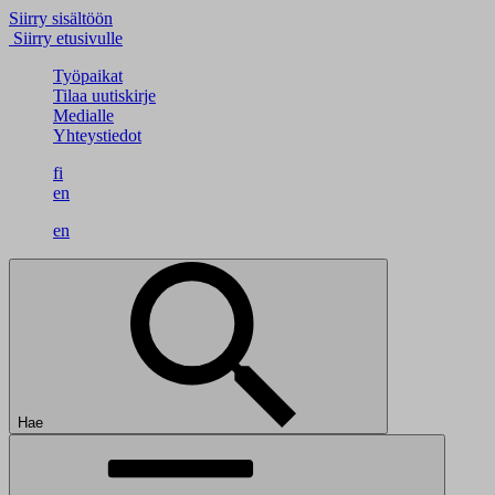
Siirry sisältöön
Siirry etusivulle
Työpaikat
Tilaa uutiskirje
Medialle
Yhteystiedot
fi
en
en
Hae