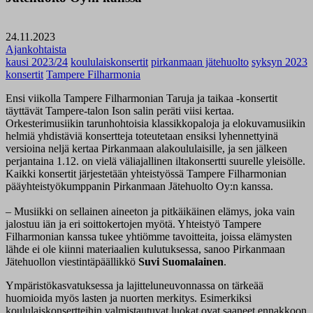
24.11.2023
Ajankohtaista
kausi 2023/24
koululaiskonsertit
pirkanmaan jätehuolto
syksyn 2023
konsertit
Tampere Filharmonia
Ensi viikolla Tampere Filharmonian Taruja ja taikaa -konsertit
täyttävät Tampere-talon Ison salin peräti viisi kertaa.
Orkesterimusiikin tarunhohtoisia klassikkopaloja ja elokuvamusiikin
helmiä yhdistäviä konsertteja toteutetaan ensiksi lyhennettyinä
versioina neljä kertaa Pirkanmaan alakoululaisille, ja sen jälkeen
perjantaina 1.12. on vielä väliajallinen iltakonsertti suurelle yleisölle.
Kaikki konsertit järjestetään yhteistyössä Tampere Filharmonian
pääyhteistyökumppanin Pirkanmaan Jätehuolto Oy:n kanssa.
– Musiikki on sellainen aineeton ja pitkäikäinen elämys, joka vain
jalostuu iän ja eri soittokertojen myötä. Yhteistyö Tampere
Filharmonian kanssa tukee yhtiömme tavoitteita, joissa elämysten
lähde ei ole kiinni materiaalien kulutuksessa, sanoo Pirkanmaan
Jätehuollon viestintäpäällikkö
Suvi Suomalainen
.
Ympäristökasvatuksessa ja lajitteluneuvonnassa on tärkeää
huomioida myös lasten ja nuorten merkitys. Esimerkiksi
koululaiskonsertteihin valmistautuvat luokat ovat saaneet ennakkoon