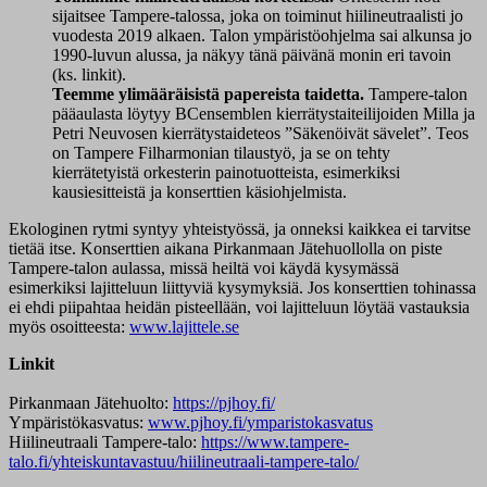
sijaitsee Tampere-talossa, joka on toiminut hiilineutraalisti jo
vuodesta 2019 alkaen. Talon ympäristöohjelma sai alkunsa jo
1990-luvun alussa, ja näkyy tänä päivänä monin eri tavoin
(ks. linkit).
Teemme ylimääräisistä papereista taidetta.
Tampere-talon
pääaulasta löytyy BCensemblen kierrätystaiteilijoiden Milla ja
Petri Neuvosen kierrätystaideteos ”Säkenöivät sävelet”. Teos
on Tampere Filharmonian tilaustyö, ja se on tehty
kierrätetyistä orkesterin painotuotteista, esimerkiksi
kausiesitteistä ja konserttien käsiohjelmista.
Ekologinen rytmi syntyy yhteistyössä, ja onneksi kaikkea ei tarvitse
tietää itse. Konserttien aikana Pirkanmaan Jätehuollolla on piste
Tampere-talon aulassa, missä heiltä voi käydä kysymässä
esimerkiksi lajitteluun liittyviä kysymyksiä. Jos konserttien tohinassa
ei ehdi piipahtaa heidän pisteellään, voi lajitteluun löytää vastauksia
myös osoitteesta:
www.lajittele.se
Linkit
Pirkanmaan Jätehuolto:
https://pjhoy.fi/
Ympäristökasvatus:
www.pjhoy.fi/ymparistokasvatus
Hiilineutraali Tampere-talo:
https://www.tampere-
talo.fi/yhteiskuntavastuu/hiilineutraali-tampere-talo/