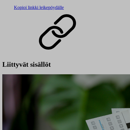
Kopioi linkki leikepöydälle
Liittyvät sisällöt