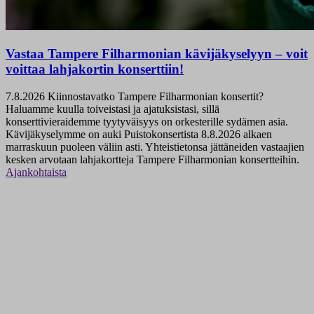
Vastaa Tampere Filharmonian kävijäkyselyyn – voit
voittaa lahjakortin konserttiin!
7.8.2026
Kiinnostavatko Tampere Filharmonian konsertit?
Haluamme kuulla toiveistasi ja ajatuksistasi, sillä
konserttivieraidemme tyytyväisyys on orkesterille sydämen asia.
Kävijäkyselymme on auki Puistokonsertista 8.8.2026 alkaen
marraskuun puoleen väliin asti. Yhteistietonsa jättäneiden vastaajien
kesken arvotaan lahjakortteja Tampere Filharmonian konsertteihin.
Ajankohtaista