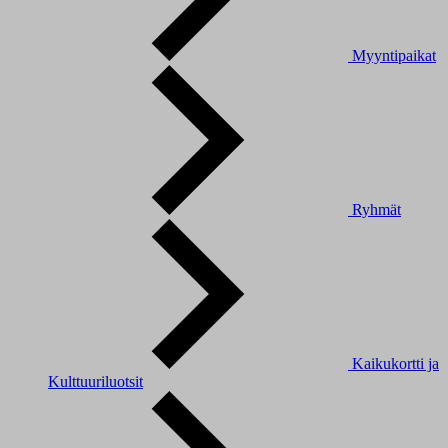
Myyntipaikat
Ryhmät
Kaikukortti ja
Kulttuuriluotsit