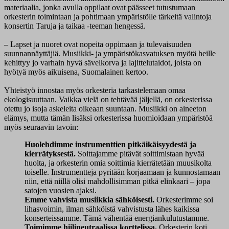
materiaalia, jonka avulla oppilaat ovat päässeet tutustumaan
orkesterin toimintaan ja pohtimaan ympäristölle tärkeitä valintoja
konsertin Taruja ja taikaa -teeman hengessä.
– Lapset ja nuoret ovat nopeita oppimaan ja tulevaisuuden
suunnannäyttäjiä. Musiikki- ja ympäristökasvatuksen myötä heille
kehittyy jo varhain hyvä sävelkorva ja lajittelutaidot, joista on
hyötyä myös aikuisena, Suomalainen kertoo.
Yhteistyö innostaa myös orkesteria tarkastelemaan omaa
ekologisuuttaan. Vaikka vielä on tehtävää jäljellä, on orkesterissa
otettu jo isoja askeleita oikeaan suuntaan. Musiikki on aineeton
elämys, mutta tämän lisäksi orkesterissa huomioidaan ympäristöä
myös seuraavin tavoin:
Huolehdimme instrumenttien pitkäikäisyydestä ja
kierrätyksestä.
Soittajamme pitävät soittimistaan hyvää
huolta, ja orkesterin omia soittimia kierrätetään muusikolta
toiselle. Instrumentteja pyritään korjaamaan ja kunnostamaan
niin, että niillä olisi mahdollisimman pitkä elinkaari – jopa
satojen vuosien ajaksi.
Emme vahvista musiikkia sähköisesti.
Orkesterimme soi
lihasvoimin, ilman sähköistä vahvistusta lähes kaikissa
konserteissamme. Tämä vähentää energiankulutustamme.
Toimimme hiilineutraalissa korttelissa.
Orkesterin koti