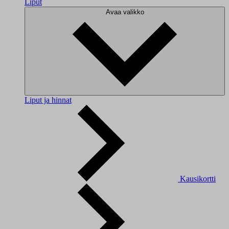
Liput
Avaa valikko
Liput ja hinnat
Kausikortti