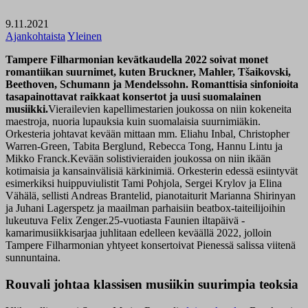
9.11.2021
Ajankohtaista
Yleinen
Tampere Filharmonian kevätkaudella 2022 soivat monet
romantiikan suurnimet, kuten Bruckner, Mahler, Tšaikovski,
Beethoven, Schumann ja Mendelssohn. Romanttisia sinfonioita
tasapainottavat raikkaat konsertot ja uusi suomalainen
musiikki.
Vierailevien kapellimestarien joukossa on niin kokeneita
maestroja, nuoria lupauksia kuin suomalaisia suurnimiäkin.
Orkesteria johtavat kevään mittaan mm. Eliahu Inbal, Christopher
Warren-Green, Tabita Berglund, Rebecca Tong, Hannu Lintu ja
Mikko Franck.Kevään solistivieraiden joukossa on niin ikään
kotimaisia ja kansainvälisiä kärkinimiä. Orkesterin edessä esiintyvät
esimerkiksi huippuviulistit Tami Pohjola, Sergei Krylov ja Elina
Vähälä, sellisti Andreas Brantelid, pianotaiturit Marianna Shirinyan
ja Juhani Lagerspetz ja maailman parhaisiin beatbox-taiteilijoihin
lukeutuva Felix Zenger.25-vuotiasta Faunien iltapäivä -
kamarimusiikkisarjaa juhlitaan edelleen keväällä 2022, jolloin
Tampere Filharmonian yhtyeet konsertoivat Pienessä salissa viitenä
sunnuntaina.
Rouvali johtaa klassisen musiikin suurimpia teoksia