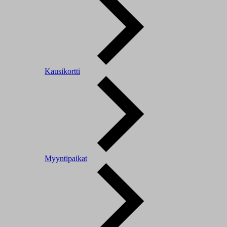
Kausikortti
Myyntipaikat