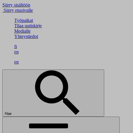
Siirry sisältöön
Siirry etusivulle
Työpaikat
Tilaa uutiskirje
Medialle
Yhteystiedot
fi
en
en
Hae