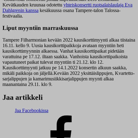
Kevätkauden kruunaa odotettu
yhteiskonsertti ruotsalaislaulaja Eva
Dahlgrenin kanssa
kesäkuussa osana Tampere-talon Talossa-
festivaalia.
Liput myyntiin marraskuussa
Tampere Filharmonian kevään 2022 kausikorttimyynti alkaa tiistaina
16.11. kello 9. Uusia kausikorttipaikkoja avataan myyntiin heti
kausikorttimyynnin alkaessa. Vanhat kausikorttipaikat pidetään
varattuina pe 17.12. iltaan saakka. Vanhoista kausikorttipaikoista
vapautuneet paikat tulevat myyntiin ti 21.12. klo 12.
Kausikorttimyynti jatkuu pe 14.1.2022 konsertin alkuun saakka,
mikäli paikkoja on jäljellä.Kevään 2022 yksittäislippujen, Kvartetto-
sarjalippujen ja kamarimusiikkisarjalippujen myynti alkaa
maanantaina 29.11. klo 9.
Jaa artikkeli
Jaa Facebookissa