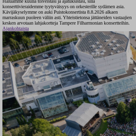
Haluamme kuulla toiveistasi ja ajatuksistasi, sillä
konserttivieraidemme tyytyväisyys on orkesterille sydämen asia.
Kävijäkyselymme on auki Puistokonsertista 8.8.2026 alkaen
marraskuun puoleen väliin asti. Yhteistietonsa jättäneiden vastaajien
kesken arvotaan lahjakortteja Tampere Filharmonian konsertteihin.
Ajankohtaista