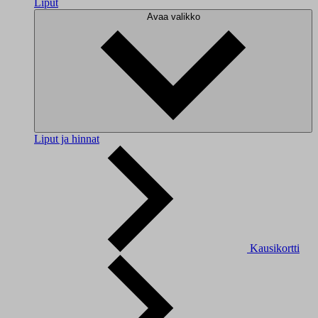
Liput
Avaa valikko
Liput ja hinnat
Kausikortti