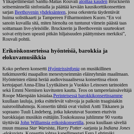
Ylikapellimestari Santtu-Matias Rouvali
aloittaa kauden
Brucknerin
seitsemännellä sinfonialla ja päättää kevään kausikorttikonserttien
sarjan
Beethovenin yhdeksänteen
, jossa orkesteria täydentävät
huima solistikaarti ja Tampereen Filharmoninen Kuoro.“En voi
sanoin kuvailla sitä, miten hienolta on tuntunut viimein päästä taas
soittamaan live-yleisöille. Brucknerin ja Beethovenin suurteokset
soivat erityisen upeasti pitkän hiljaisuuden päättymisen merkiksi”,
Rouvali pohtii.
Erikoiskonserteissa hyönteisiä, barokkia ja
elokuvamusiikkia
Koko perheen konsertti
Hyönteissinfonia
on musiikillinen
tutkimusretki maapallon menestyneimmän eläinryhmän maailmaan.
Hyönteisten elämä herää audiovisuaalisessa konsertissa eloon
kertojapari Anna-Elina Lyytikäisen ja Vuokko Leinosen tarinoiden
sekä Emmi Niemisen kuvitusten kautta. Teos on tamperelaissäveltäjä
Roope Mäenpään käsialaa.
Perinteisessä barokkikonsertissamme
kuullaan lauluja, jotka esittelevät vahvoja ja paikoin traagisiakin
naisroolihahmoja. Konsertin tähtiä ovat viulisti Antti Tikkanen ja
sopraano Tuuli Lindeberg, jotka lukeutuvat Suomen eturivin
barokkiajan musiikin esittäjiin.Toukokuussa juhlimme 90 vuotta
täyttävää
John Williamsia erikoiskonsertilla
, jossa kuullaan säveliä
muun muassa
Star Warsista
,
Harry Potter
-sarjasta ja
Indiana Jones
-elokuvista. Konsertin johtaa kapellimestari Eero Lehtimäki.