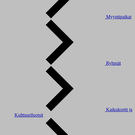
Myyntipaikat
Ryhmät
Kaikukortti ja
Kulttuuriluotsit