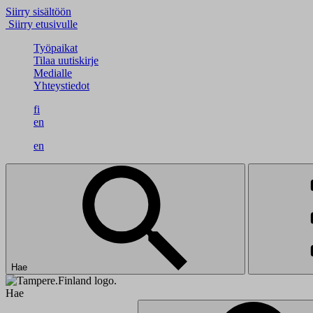
Siirry sisältöön
Siirry etusivulle
Työpaikat
Tilaa uutiskirje
Medialle
Yhteystiedot
fi
en
en
Hae
Hae