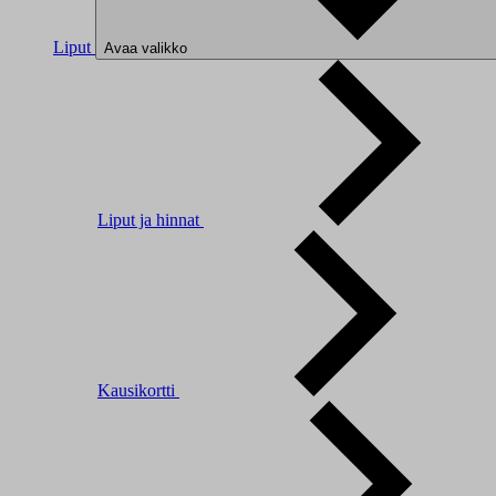
Liput
Avaa valikko
Liput ja hinnat
Kausikortti