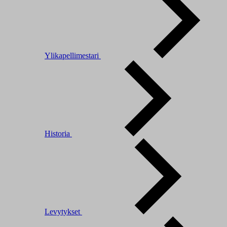
Ylikapellimestari
Historia
Levytykset