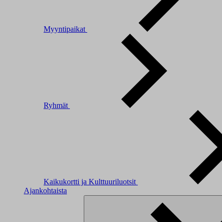
Myyntipaikat
Ryhmät
Kaikukortti ja Kulttuuriluotsit
Ajankohtaista