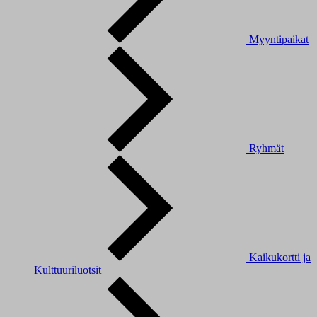
Myyntipaikat
Ryhmät
Kaikukortti ja
Kulttuuriluotsit