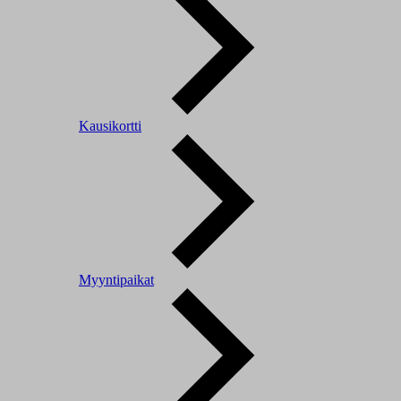
Kausikortti
Myyntipaikat