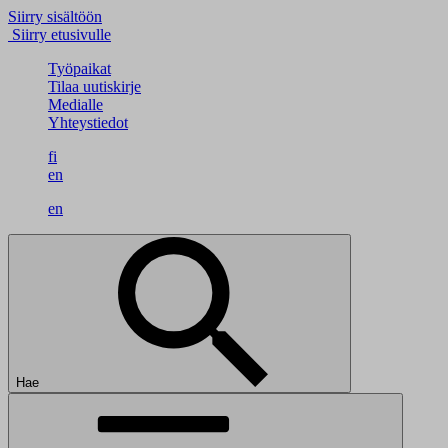
Siirry sisältöön
Siirry etusivulle
Työpaikat
Tilaa uutiskirje
Medialle
Yhteystiedot
fi
en
en
Hae