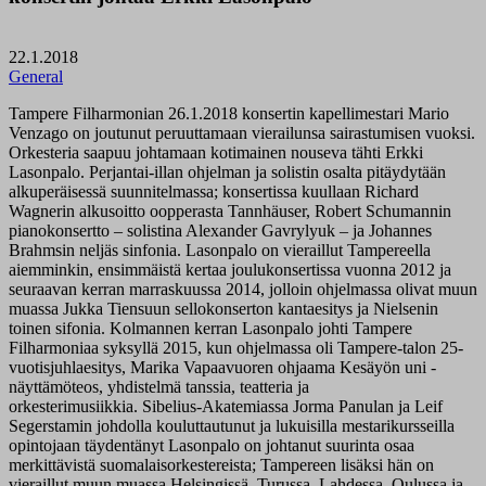
22.1.2018
General
Tampere Filharmonian 26.1.2018 konsertin kapellimestari Mario
Venzago on joutunut peruuttamaan vierailunsa sairastumisen vuoksi.
Orkesteria saapuu johtamaan kotimainen nouseva tähti Erkki
Lasonpalo. Perjantai-illan ohjelman ja solistin osalta pitäydytään
alkuperäisessä suunnitelmassa; konsertissa kuullaan Richard
Wagnerin alkusoitto oopperasta Tannhäuser, Robert Schumannin
pianokonsertto – solistina Alexander Gavrylyuk – ja Johannes
Brahmsin neljäs sinfonia. Lasonpalo on vieraillut Tampereella
aiemminkin, ensimmäistä kertaa joulukonsertissa vuonna 2012 ja
seuraavan kerran marraskuussa 2014, jolloin ohjelmassa olivat muun
muassa Jukka Tiensuun sellokonserton kantaesitys ja Nielsenin
toinen sifonia. Kolmannen kerran Lasonpalo johti Tampere
Filharmoniaa syksyllä 2015, kun ohjelmassa oli Tampere-talon 25-
vuotisjuhlaesitys, Marika Vapaavuoren ohjaama Kesäyön uni -
näyttämöteos, yhdistelmä tanssia, teatteria ja
orkesterimusiikkia. Sibelius-Akatemiassa Jorma Panulan ja Leif
Segerstamin johdolla kouluttautunut ja lukuisilla mestarikursseilla
opintojaan täydentänyt Lasonpalo on johtanut suurinta osaa
merkittävistä suomalaisorkestereista; Tampereen lisäksi hän on
vieraillut muun muassa Helsingissä, Turussa, Lahdessa, Oulussa ja