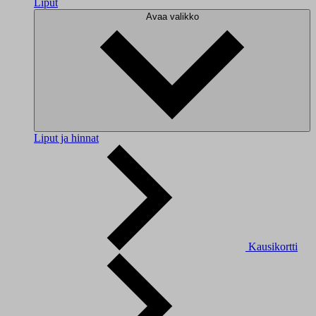
Liput
Avaa valikko
Liput ja hinnat
Kausikortti