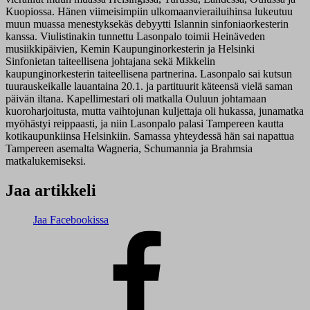
Kuopiossa. Hänen viimeisimpiin ulkomaanvierailuihinsa lukeutuu
muun muassa menestyksekäs debyytti Islannin sinfoniaorkesterin
kanssa. Viulistinakin tunnettu Lasonpalo toimii Heinäveden
musiikkipäivien, Kemin Kaupunginorkesterin ja Helsinki
Sinfonietan taiteellisena johtajana sekä Mikkelin
kaupunginorkesterin taiteellisena partnerina. Lasonpalo sai kutsun
tuurauskeikalle lauantaina 20.1. ja partituurit käteensä vielä saman
päivän iltana. Kapellimestari oli matkalla Ouluun johtamaan
kuoroharjoitusta, mutta vaihtojunan kuljettaja oli hukassa, junamatka
myöhästyi reippaasti, ja niin Lasonpalo palasi Tampereen kautta
kotikaupunkiinsa Helsinkiin. Samassa yhteydessä hän sai napattua
Tampereen asemalta Wagneria, Schumannia ja Brahmsia
matkalukemiseksi.
Jaa artikkeli
Jaa Facebookissa