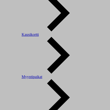
Kausikortti
Myyntipaikat