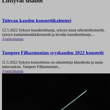
Liittyvät sisällöt
Tulevan kauden konserttikalenteri
12.5.2022
Syksyn kausikorttisarja, syksyn muut orkesterikonsertit,
syksyn kamarimusiikkikonsertit ja kevään kausikorttisarja....
Ajankohtaista
Tampere Filharmonian syyskauden 2022 konsertit
11.5.2022
Syksyn konserteissa on rakastettuja klassikoita ja uusia
tuttavuuksia. Tampere Filharmonian...
Ajankohtaista