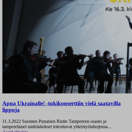
Apua Ukrainalle! -tukikonserttiin vielä saatavilla
lippuja
11.3.2022
Suomen Punaisen Ristin Tampereen osasto ja
tamperelaiset taidelaitokset toteuttavat yhteistyötahojensa...
Ajankohtaista