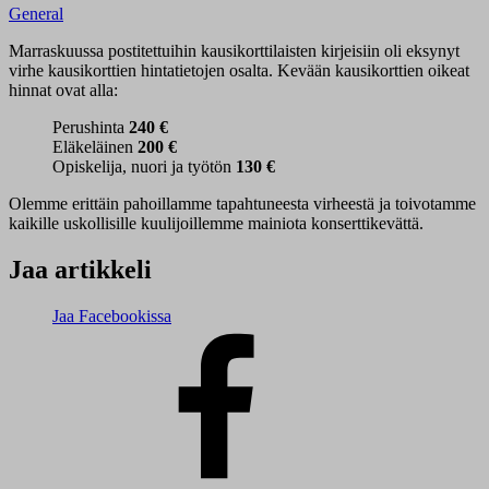
General
Marraskuussa postitettuihin kausikorttilaisten kirjeisiin oli eksynyt
virhe kausikorttien hintatietojen osalta. Kevään kausikorttien oikeat
hinnat ovat alla:
Perushinta
240 €
Eläkeläinen
200 €
Opiskelija, nuori ja työtön
130 €
Olemme erittäin pahoillamme tapahtuneesta virheestä ja toivotamme
kaikille uskollisille kuulijoillemme mainiota konserttikevättä.
Jaa artikkeli
Jaa Facebookissa