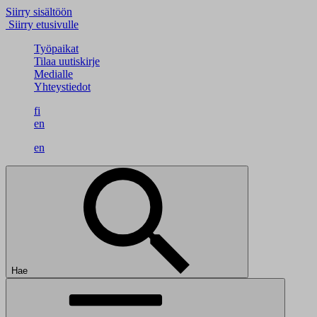
Siirry sisältöön
Siirry etusivulle
Työpaikat
Tilaa uutiskirje
Medialle
Yhteystiedot
fi
en
en
Hae