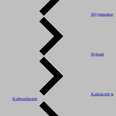
Myyntipaikat
Ryhmät
Kaikukortti ja
Kulttuuriluotsit