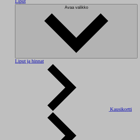
Liput
Avaa valikko
Liput ja hinnat
Kausikortti